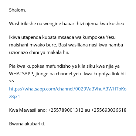
Shalom.
Washirikishe na wengine habari hizi njema kwa kushea
Ikiwa utapenda kupata msaada wa kumpokea Yesu
maishani mwako bure, Basi wasiliana nasi kwa namba
uzionazo chini ya makala hii.
Pia kwa kupokea mafundisho ya kila siku kwa njia ya
WHATSAPP, jiunge na channel yetu kwa kupofya link hii
>>
https://whatsapp.com/channel/0029VaBVhuA3WHTbKo
z8jx1
Kwa Mawasiliano: +255789001312 au +255693036618
Bwana akubariki.