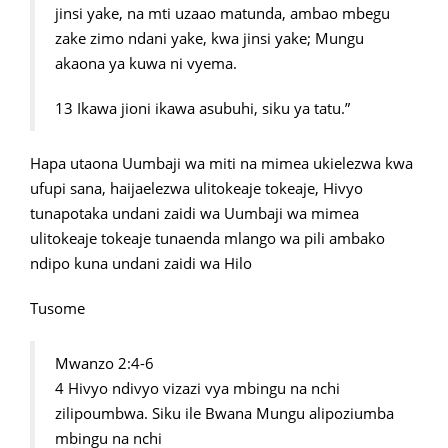
jinsi yake, na mti uzaao matunda, ambao mbegu
zake zimo ndani yake, kwa jinsi yake; Mungu
akaona ya kuwa ni vyema.
13 Ikawa jioni ikawa asubuhi, siku ya tatu.”
Hapa utaona Uumbaji wa miti na mimea ukielezwa kwa
ufupi sana, haijaelezwa ulitokeaje tokeaje, Hivyo
tunapotaka undani zaidi wa Uumbaji wa mimea
ulitokeaje tokeaje tunaenda mlango wa pili ambako
ndipo kuna undani zaidi wa Hilo
Tusome
Mwanzo 2:4-6
4 Hivyo ndivyo vizazi vya mbingu na nchi
zilipoumbwa. Siku ile Bwana Mungu alipoziumba
mbingu na nchi