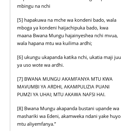
mbingu na nchi
[5] hapakuwa na mche wa kondeni bado, wala
mboga ya kondeni haijachipuka bado, kwa
maana Bwana Mungu hajainyeshea nchi mvua,
wala hapana mtu wa kuilima ardhi;
[6] ukungu ukapanda katika nchi, ukatia maji juu
ya uso wote wa ardhi.
[7] BWANA MUNGU AKAMFANYA MTU KWA
MAVUMBI YA ARDHI, AKAMPULIZIA PUANI
PUMZI YA UHAI; MTU AKAWA NAFSI HAI.
[8] Bwana Mungu akapanda bustani upande wa
mashariki wa Edeni, akamweka ndani yake huyo
mtu aliyemfanya.”