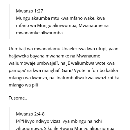
Mwanzo 1:27
Mungu akaumba mtu kwa mfano wake, kwa
mfano wa Mungu alimwumba, Mwanaume na
mwanamke aliwaumba
Uumbaji wa mwanadamu Unaelezewa kwa ufupi, yaani
haijaweka bayana mwanamke na Mwanaume
waliumbwaje umbwaje!?, na JE waliumbwa wote kwa
pamoja? na kwa malighafi Gani? Vyote ni fumbo katika
mlango wa kwanza, na linafumbuliwa kwa uwazi katika
mlango wa pili
Tusome..
Mwanzo 2:4-8
[4]”Hivyo ndivyo vizazi vya mbingu na nchi
zilipoumbwa. Siku ile Bwana Mungu alipoziumba