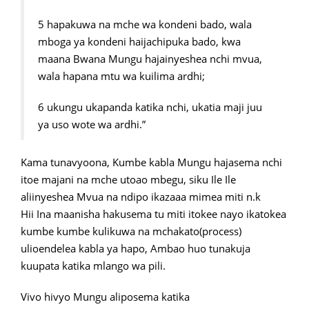
5 hapakuwa na mche wa kondeni bado, wala
mboga ya kondeni haijachipuka bado, kwa
maana Bwana Mungu hajainyeshea nchi mvua,
wala hapana mtu wa kuilima ardhi;
6 ukungu ukapanda katika nchi, ukatia maji juu
ya uso wote wa ardhi.”
Kama tunavyoona, Kumbe kabla Mungu hajasema nchi
itoe majani na mche utoao mbegu, siku Ile Ile
aliinyeshea Mvua na ndipo ikazaaa mimea miti n.k
Hii Ina maanisha hakusema tu miti itokee nayo ikatokea
kumbe kumbe kulikuwa na mchakato(process)
ulioendelea kabla ya hapo, Ambao huo tunakuja
kuupata katika mlango wa pili.
Vivo hivyo Mungu aliposema katika