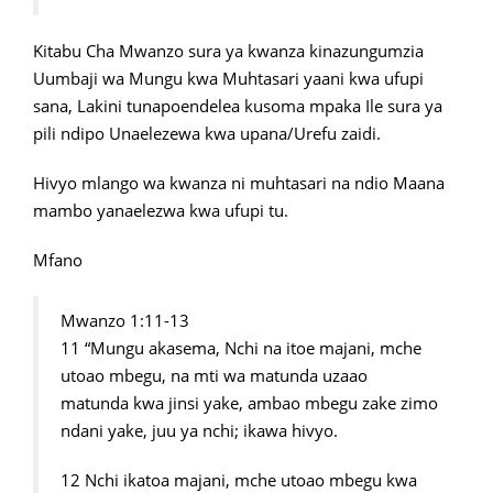
Kitabu Cha Mwanzo sura ya kwanza kinazungumzia
Uumbaji wa Mungu kwa Muhtasari yaani kwa ufupi
sana, Lakini tunapoendelea kusoma mpaka Ile sura ya
pili ndipo Unaelezewa kwa upana/Urefu zaidi.
Hivyo mlango wa kwanza ni muhtasari na ndio Maana
mambo yanaelezwa kwa ufupi tu.
Mfano
Mwanzo 1:11-13
11 “Mungu akasema, Nchi na itoe majani, mche
utoao mbegu, na mti wa matunda uzaao
matunda kwa jinsi yake, ambao mbegu zake zimo
ndani yake, juu ya nchi; ikawa hivyo.
12 Nchi ikatoa majani, mche utoao mbegu kwa