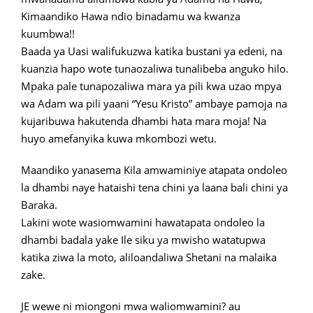
Kimaandiko Hawa ndio binadamu wa kwanza
kuumbwa!!
Baada ya Uasi walifukuzwa katika bustani ya edeni, na
kuanzia hapo wote tunaozaliwa tunalibeba anguko hilo.
Mpaka pale tunapozaliwa mara ya pili kwa uzao mpya
wa Adam wa pili yaani “Yesu Kristo” ambaye pamoja na
kujaribuwa hakutenda dhambi hata mara moja! Na
huyo amefanyika kuwa mkombozi wetu.
Maandiko yanasema Kila amwaminiye atapata ondoleo
la dhambi naye hataishi tena chini ya laana bali chini ya
Baraka.
Lakini wote wasiomwamini hawatapata ondoleo la
dhambi badala yake Ile siku ya mwisho watatupwa
katika ziwa la moto, aliloandaliwa Shetani na malaika
zake.
JE wewe ni miongoni mwa waliomwamini? au