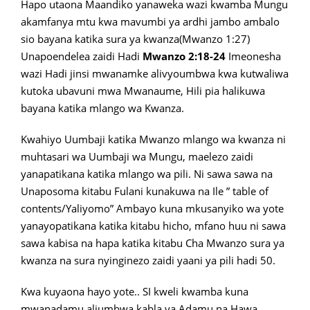
Hapo utaona Maandiko yanaweka wazi kwamba Mungu
akamfanya mtu kwa mavumbi ya ardhi jambo ambalo
sio bayana katika sura ya kwanza(Mwanzo 1:27)
Unapoendelea zaidi Hadi
Mwanzo 2:18-24
Imeonesha
wazi Hadi jinsi mwanamke alivyoumbwa kwa kutwaliwa
kutoka ubavuni mwa Mwanaume, Hili pia halikuwa
bayana katika mlango wa Kwanza.
Kwahiyo Uumbaji katika Mwanzo mlango wa kwanza ni
muhtasari wa Uumbaji wa Mungu, maelezo zaidi
yanapatikana katika mlango wa pili. Ni sawa sawa na
Unaposoma kitabu Fulani kunakuwa na Ile ” table of
contents/Yaliyomo” Ambayo kuna mkusanyiko wa yote
yanayopatikana katika kitabu hicho, mfano huu ni sawa
sawa kabisa na hapa katika kitabu Cha Mwanzo sura ya
kwanza na sura nyinginezo zaidi yaani ya pili hadi 50.
Kwa kuyaona hayo yote.. SI kweli kwamba kuna
mwanadamu aliumbwa kabla ya Adamu na Hawa,