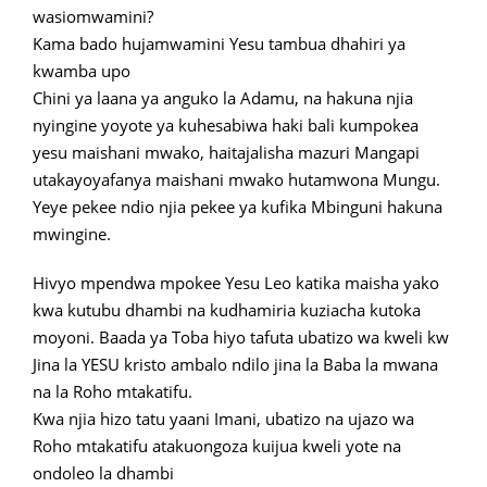
wasiomwamini?
Kama bado hujamwamini Yesu tambua dhahiri ya
kwamba upo
Chini ya laana ya anguko la Adamu, na hakuna njia
nyingine yoyote ya kuhesabiwa haki bali kumpokea
yesu maishani mwako, haitajalisha mazuri Mangapi
utakayoyafanya maishani mwako hutamwona Mungu.
Yeye pekee ndio njia pekee ya kufika Mbinguni hakuna
mwingine.
Hivyo mpendwa mpokee Yesu Leo katika maisha yako
kwa kutubu dhambi na kudhamiria kuziacha kutoka
moyoni. Baada ya Toba hiyo tafuta ubatizo wa kweli kw
Jina la YESU kristo ambalo ndilo jina la Baba la mwana
na la Roho mtakatifu.
Kwa njia hizo tatu yaani Imani, ubatizo na ujazo wa
Roho mtakatifu atakuongoza kuijua kweli yote na
ondoleo la dhambi