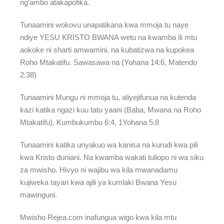
ng’ambo atakapofika.
Tunaamini wokovu unapatikana kwa mmoja tu naye
ndiye YESU KRISTO BWANA wetu na kwamba ili mtu
aokoke ni sharti amwamini, na kubatizwa na kupokea
Roho Mtakatifu. Sawasawa na (Yohana 14:6, Matendo
2:38)
Tunaamini Mungu ni mmoja tu, aliyejifunua na kutenda
kazi katika ngazi kuu tatu yaani (Baba, Mwana na Roho
Mtakatifu). Kumbukumbu 6:4, 1Yohana 5:8
Tunaamini katika unyakuo wa kanisa na kurudi kwa pili
kwa Kristo duniani. Na kwamba wakati tuliopo ni wa siku
za mwisho. Hivyo ni wajibu wa kila mwanadamu
kujiweka tayari kwa ajili ya kumlaki Bwana Yesu
mawinguni.
Mwisho Rejea.com inafungua wigo kwa kila mtu