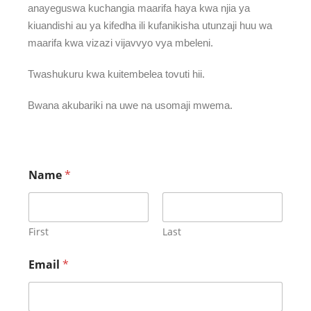
anayeguswa kuchangia maarifa haya kwa njia ya
kiuandishi au ya kifedha ili kufanikisha utunzaji huu wa
maarifa kwa vizazi vijavvyo vya mbeleni.
Twashukuru kwa kuitembelea tovuti hii.
Bwana akubariki na uwe na usomaji mwema.
Name
*
First
Last
Email
*