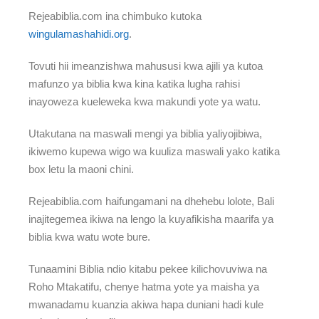
Rejeabiblia.com ina chimbuko kutoka
wingulamashahidi.org
.
Tovuti hii imeanzishwa mahususi kwa ajili ya kutoa
mafunzo ya biblia kwa kina katika lugha rahisi
inayoweza kueleweka kwa makundi yote ya watu.
Utakutana na maswali mengi ya biblia yaliyojibiwa,
ikiwemo kupewa wigo wa kuuliza maswali yako katika
box letu la maoni chini.
Rejeabiblia.com haifungamani na dhehebu lolote, Bali
inajitegemea ikiwa na lengo la kuyafikisha maarifa ya
biblia kwa watu wote bure.
Tunaamini Biblia ndio kitabu pekee kilichovuviwa na
Roho Mtakatifu, chenye hatma yote ya maisha ya
mwanadamu kuanzia akiwa hapa duniani hadi kule