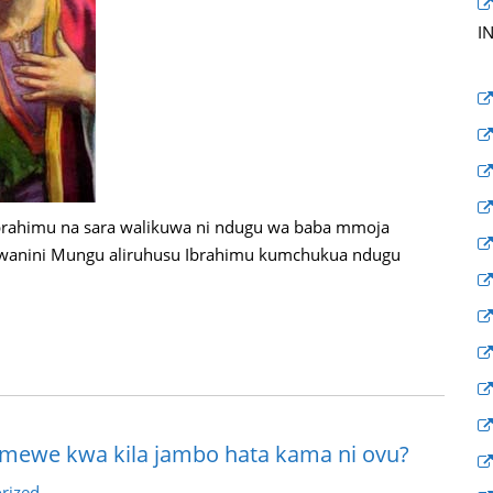
I
i Ibrahimu na sara walikuwa ni ndugu wa baba mmoja
 kwanini Mungu aliruhusu Ibrahimu kumchukua ndugu
umewe kwa kila jambo hata kama ni ovu?
rized