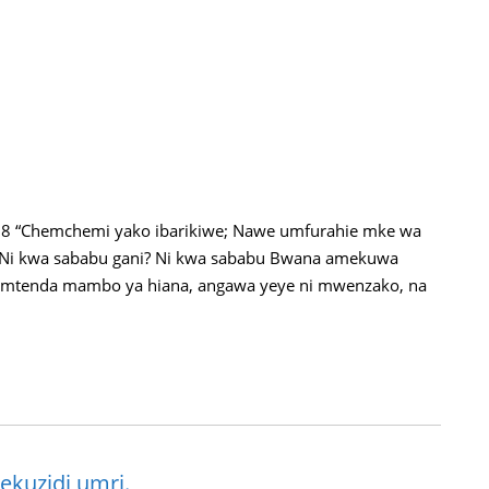
 5:18 “Chemchemi yako ibarikiwe; Nawe umfurahie mke wa
, Ni kwa sababu gani? Ni kwa sababu Bwana amekuwa
yemtenda mambo ya hiana, angawa yeye ni mwenzako, na
yekuzidi umri.