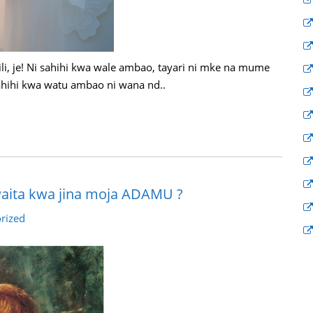
hili, je! Ni sahihi kwa wale ambao, tayari ni mke na mume
ahihi kwa watu ambao ni wana nd..
aita kwa jina moja ADAMU ?
rized