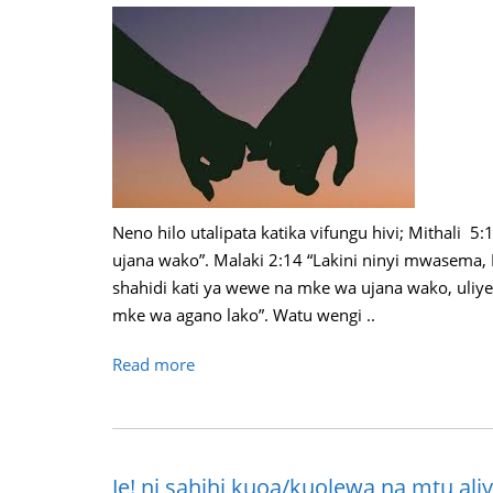
Neno hilo utalipata katika vifungu hivi; Mithali
ujana wako”. Malaki 2:14 “Lakini ninyi mwasema
shahidi kati ya wewe na mke wa ujana wako, uli
mke wa agano lako”. Watu wengi ..
Read more
Je! ni sahihi kuoa/kuolewa na mtu ali