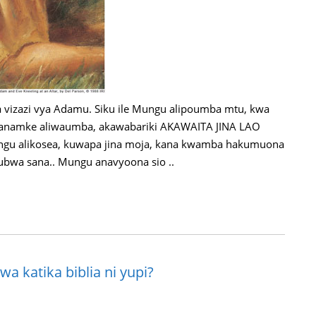
a vizazi vya Adamu. Siku ile Mungu alipoumba mtu, kwa
namke aliwaumba, akawabariki AKAWAITA JINA LAO
ngu alikosea, kuwapa jina moja, kana kwamba hakumuona
bwa sana.. Mungu anavyoona sio ..
 katika biblia ni yupi?