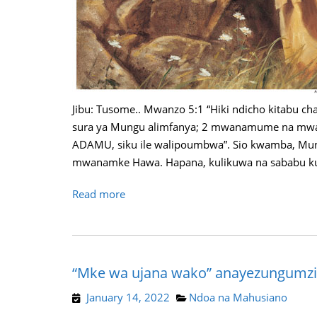
Jibu: Tusome.. Mwanzo 5:1 “Hiki ndicho kitabu ch
sura ya Mungu alimfanya; 2 mwanamume na mwa
ADAMU, siku ile walipoumbwa”. Sio kwamba, Mu
mwanamke Hawa. Hapana, kulikuwa na sababu ku
Read more
“Mke wa ujana wako” anayezungumziwa
January 14, 2022
Ndoa na Mahusiano