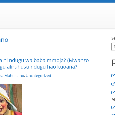
ano
S
uwa ni ndugu wa baba mmoja? (Mwanzo
ngu aliruhusu ndugu hao kuoana?
na Mahusiano
Uncategorized
,
M