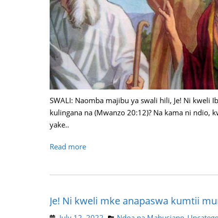
SWALI: Naomba majibu ya swali hili, Je! Ni kwel
kulingana na (Mwanzo 20:12)? Na kama ni ndio,
yake..
Read more
Je! Ni kweli mke anapaswa kumtii m
July 12, 2022
Ndoa na Mahusiano
Uncatego