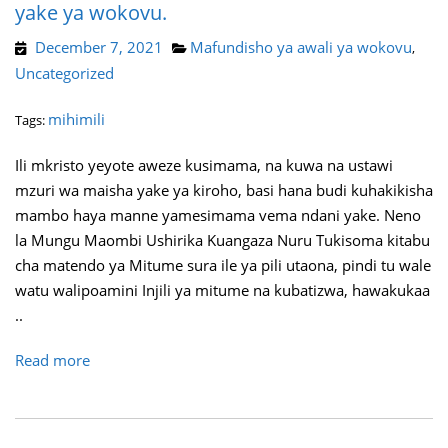
yake ya wokovu.
December 7, 2021
Mafundisho ya awali ya wokovu
,
Uncategorized
mihimili
Tags:
Ili mkristo yeyote aweze kusimama, na kuwa na ustawi
mzuri wa maisha yake ya kiroho, basi hana budi kuhakikisha
mambo haya manne yamesimama vema ndani yake. Neno
la Mungu Maombi Ushirika Kuangaza Nuru Tukisoma kitabu
cha matendo ya Mitume sura ile ya pili utaona, pindi tu wale
watu walipoamini Injili ya mitume na kubatizwa, hawakukaa
..
Read more