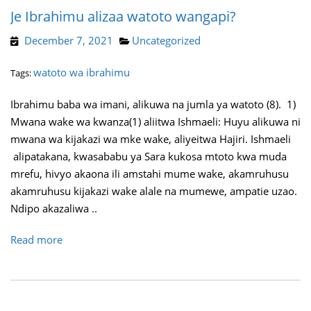
Je Ibrahimu alizaa watoto wangapi?
December 7, 2021
Uncategorized
watoto wa ibrahimu
Tags:
Ibrahimu baba wa imani, alikuwa na jumla ya watoto (8). 1)
Mwana wake wa kwanza(1) aliitwa Ishmaeli: Huyu alikuwa ni
mwana wa kijakazi wa mke wake, aliyeitwa Hajiri. Ishmaeli
alipatakana, kwasababu ya Sara kukosa mtoto kwa muda
mrefu, hivyo akaona ili amstahi mume wake, akamruhusu
akamruhusu kijakazi wake alale na mumewe, ampatie uzao.
Ndipo akazaliwa ..
Read more