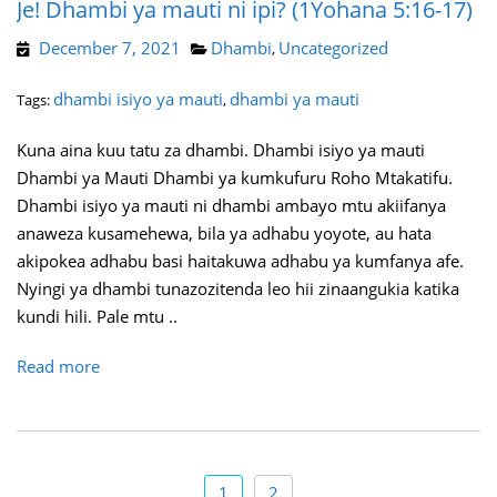
Je! Dhambi ya mauti ni ipi? (1Yohana 5:16-17)
December 7, 2021
Dhambi
Uncategorized
,
dhambi isiyo ya mauti
dhambi ya mauti
Tags:
,
Kuna aina kuu tatu za dhambi. Dhambi isiyo ya mauti
Dhambi ya Mauti Dhambi ya kumkufuru Roho Mtakatifu.
Dhambi isiyo ya mauti ni dhambi ambayo mtu akiifanya
anaweza kusamehewa, bila ya adhabu yoyote, au hata
akipokea adhabu basi haitakuwa adhabu ya kumfanya afe.
Nyingi ya dhambi tunazozitenda leo hii zinaangukia katika
kundi hili. Pale mtu ..
Read more
1
2