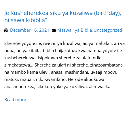
Je Kusheherekea siku ya kuzaliwa (birthday),
ni sawa kibiblia?
December 16, 2021
Maswali ya Biblia
Uncategorized
,
Sherehe yoyote ile, iwe ni ya kuzaliwa, au ya mahafali, au ya
ndoa, au ya kitaifa, biblia haijakataza kwa namna yoyote ile
kusheherekewa. Isipokuwa sherehe za ulafu ndio
zimekatazwa… Sherehe za ulafi ni sherehe, zinazoambatana
na mambo kama ulevi, anasa, mashindani, uvaaji mbovu,
matusi, mauaji, n.k. Kwamfano, Herode alipokuwa
anasheherekea, sikukuu yake ya kuzaliwa, alimwalika ..
Read more