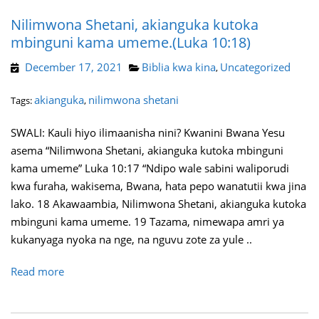
Nilimwona Shetani, akianguka kutoka
mbinguni kama umeme.(Luka 10:18)
December 17, 2021
Biblia kwa kina
Uncategorized
,
akianguka
nilimwona shetani
Tags:
,
SWALI: Kauli hiyo ilimaanisha nini? Kwanini Bwana Yesu
asema “Nilimwona Shetani, akianguka kutoka mbinguni
kama umeme” Luka 10:17 “Ndipo wale sabini waliporudi
kwa furaha, wakisema, Bwana, hata pepo wanatutii kwa jina
lako. 18 Akawaambia, Nilimwona Shetani, akianguka kutoka
mbinguni kama umeme. 19 Tazama, nimewapa amri ya
kukanyaga nyoka na nge, na nguvu zote za yule ..
Read more