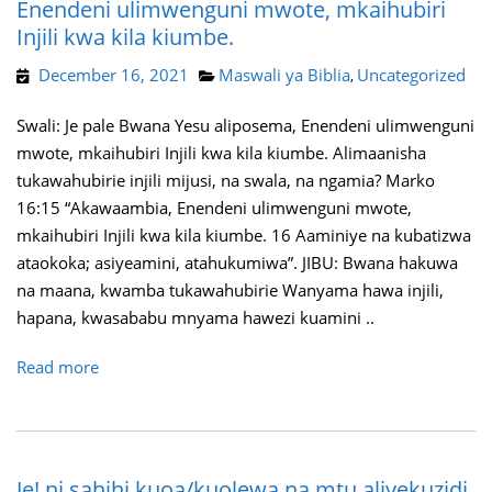
Enendeni ulimwenguni mwote, mkaihubiri
Injili kwa kila kiumbe.
December 16, 2021
Maswali ya Biblia
Uncategorized
,
Swali: Je pale Bwana Yesu aliposema, Enendeni ulimwenguni
mwote, mkaihubiri Injili kwa kila kiumbe. Alimaanisha
tukawahubirie injili mijusi, na swala, na ngamia? Marko
16:15 “Akawaambia, Enendeni ulimwenguni mwote,
mkaihubiri Injili kwa kila kiumbe. 16 Aaminiye na kubatizwa
ataokoka; asiyeamini, atahukumiwa”. JIBU: Bwana hakuwa
na maana, kwamba tukawahubirie Wanyama hawa injili,
hapana, kwasababu mnyama hawezi kuamini ..
Read more
Je! ni sahihi kuoa/kuolewa na mtu aliyekuzidi