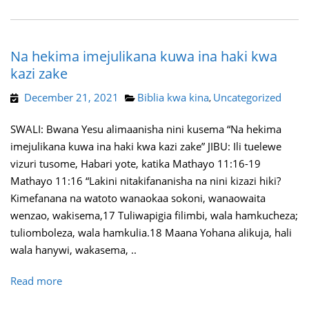
Na hekima imejulikana kuwa ina haki kwa
kazi zake
December 21, 2021
Biblia kwa kina
Uncategorized
,
SWALI: Bwana Yesu alimaanisha nini kusema “Na hekima
imejulikana kuwa ina haki kwa kazi zake” JIBU: Ili tuelewe
vizuri tusome, Habari yote, katika Mathayo 11:16-19
Mathayo 11:16 “Lakini nitakifananisha na nini kizazi hiki?
Kimefanana na watoto wanaokaa sokoni, wanaowaita
wenzao, wakisema,17 Tuliwapigia filimbi, wala hamkucheza;
tuliomboleza, wala hamkulia.18 Maana Yohana alikuja, hali
wala hanywi, wakasema, ..
Read more