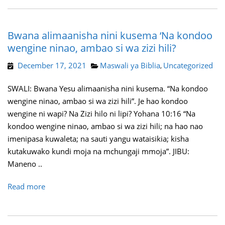
Bwana alimaanisha nini kusema ‘Na kondoo
wengine ninao, ambao si wa zizi hili?
December 17, 2021
Maswali ya Biblia
Uncategorized
,
SWALI: Bwana Yesu alimaanisha nini kusema. “Na kondoo
wengine ninao, ambao si wa zizi hili”. Je hao kondoo
wengine ni wapi? Na Zizi hilo ni lipi? Yohana 10:16 “Na
kondoo wengine ninao, ambao si wa zizi hili; na hao nao
imenipasa kuwaleta; na sauti yangu wataisikia; kisha
kutakuwako kundi moja na mchungaji mmoja”. JIBU:
Maneno ..
Read more