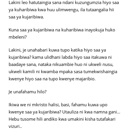
Lakini leo hatutaingia sana ndani kuzungumzia hiyo saa
ya kuharibiwa kwa huu ulimwengu, ila tutaangalia hii
saa ya kujaribiwa.
Kuna saa ya kujaribiwa na kuharibiwa inayokuja huko
mbeleni?
Lakini, je unahabari kuwa tupo katika hiyo saa ya
kujaribiwa? kama ulidhani labda hiyo saa itakuwa ni
baadaye sana, nataka nikuambie huo ni ukweli nusu,
ukweli kamili ni kwamba mpaka sasa tumekwishaingia
kwenye hiyo saa na tupo kwenye majaribio.
Je unafahamu hilo?
Ikiwa we ni mkristo halisi, basi, fahamu kuwa upo
kwenye saa ya kujaribiwa? Utauliza ni kwa namna gani…
Hebu tusome hili andiko kwa umakini kisha tutafakari
vizuri..