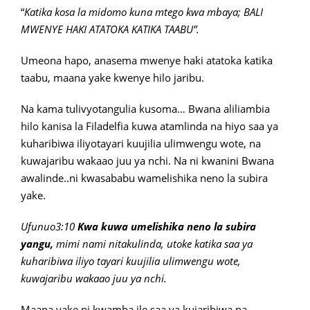
“
Katika kosa la midomo kuna mtego kwa mbaya; BALI
MWENYE HAKI ATATOKA KATIKA TAABU”.
Umeona hapo, anasema mwenye haki atatoka katika
taabu, maana yake kwenye hilo jaribu.
Na kama tulivyotangulia kusoma… Bwana aliliambia
hilo kanisa la Filadelfia kuwa atamlinda na hiyo saa ya
kuharibiwa iliyotayari kuujilia ulimwengu wote, na
kuwajaribu wakaao juu ya nchi. Na ni kwanini Bwana
awalinde..ni kwasababu wamelishika neno la subira
yake.
Ufunuo3:10
Kwa kuwa umelishika neno la subira
yangu,
mimi nami nitakulinda, utoke katika saa ya
kuharibiwa iliyo tayari kuujilia ulimwengu wote,
kuwajaribu wakaao juu ya nchi.
Maana yake ni kwamba ile saa ya kujaribiwa na