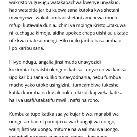
wakristo vuguvugu watakaoachwa kwenye unyakuo,
hao watapitia jaribu kubwa sana kutoka kwa shetani
mwenyewe..wakati ambao shetani amepewa muda
mfupi kutawala dunia…chini ya mpinga Kristo…itakuwa
ni kuchagua kimoja, aidha upokee chapa uishi au ukatae
ufe kwa mateso mengi. Hilo ndilo jaribu hasa ambalo
lipo karibu sana.
Hivyo ndugu, angalia jinsi muda unavyozidi
kukimbia..tunaishi ukingoni kabisa.. unyakuo wa kanisa
upo karibu sana kuliko tunavyodhania, hebu fumbua
macho yako utoke usingizini…tumeambiwa tukeshe
katika kuomba na kusali huku tukizidi kujiweka katika
hali ya usafi/utakatifu mwili, nafsi na roho.
Kumbuka tupo katika saa ya kujaribiwa, manabii wa
uongo ambao ni pamoja na wachungaji wa uongo,
wainjilisti wa uongo, mitume na waalimu wa uongo,
waimbaji na wanakwaya wa uongo… hao wote