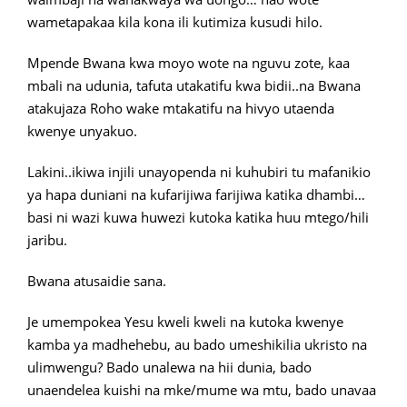
wametapakaa kila kona ili kutimiza kusudi hilo.
Mpende Bwana kwa moyo wote na nguvu zote, kaa
mbali na udunia, tafuta utakatifu kwa bidii..na Bwana
atakujaza Roho wake mtakatifu na hivyo utaenda
kwenye unyakuo.
Lakini..ikiwa injili unayopenda ni kuhubiri tu mafanikio
ya hapa duniani na kufarijiwa farijiwa katika dhambi…
basi ni wazi kuwa huwezi kutoka katika huu mtego/hili
jaribu.
Bwana atusaidie sana.
Je umempokea Yesu kweli kweli na kutoka kwenye
kamba ya madhehebu, au bado umeshikilia ukristo na
ulimwengu? Bado unalewa na hii dunia, bado
unaendelea kuishi na mke/mume wa mtu, bado unavaa