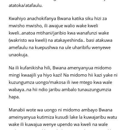
atatoka/atafaulu.
Kwahiyo anachokifanya Bwana katika siku hizi za
mwisho mwisho, ili awajue walio wake kweli
kweli..anatoa mtihani/jaribio kwa wanafunzi wake
(wakristo wa kweli) na atakayeshinda.. basi atakuwa
amefaulu na kuepushwa na ule uharibifu wenyewe
unaokuja.
Na ili kufanikisha hili, Bwana amenyanyua midomo
mingi kwaajili ya hiyo kazi! Na midomo hii kazi yake ni
kuzungumza uongo/makosa ili iwe mtego kwa wale
wabaya..na hii ndio jaribu ambalo tunauzungumzia
hapa.
Manabii wote wa uongo ni midomo ambayo Bwana
ameinyanyua kutimiza kusudi lake la kuwajaribu watu
wake ili kuwajua wenye upendo wa kweli na wale