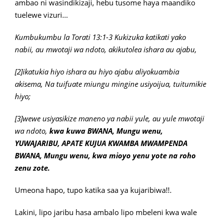
ambao ni wasindikizaji, hebu tusome haya maandiko
tuelewe vizuri…
Kumbukumbu la Torati 13:1-3 Kukizuka katikati yako
nabii, au mwotaji wa ndoto, akikutolea ishara au ajabu,
[2]ikatukia hiyo ishara au hiyo ajabu aliyokuambia
akisema, Na tuifuate miungu mingine usiyoijua, tuitumikie
hiyo;
[3]wewe usiyasikize maneno ya nabii yule, au yule mwotaji
wa ndoto,
kwa kuwa BWANA, Mungu wenu,
YUWAJARIBU, APATE KUJUA KWAMBA MWAMPENDA
BWANA, Mungu wenu, kwa mioyo yenu yote na roho
zenu zote.
Umeona hapo, tupo katika saa ya kujaribiwa!!.
Lakini, lipo jaribu hasa ambalo lipo mbeleni kwa wale