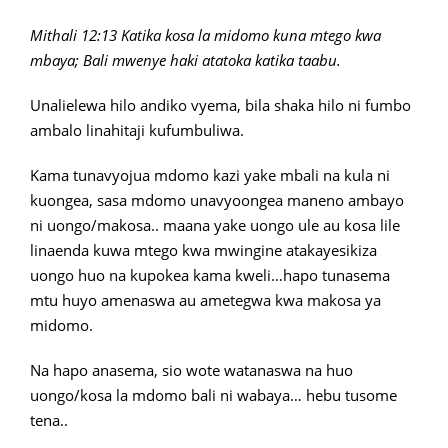
Mithali 12:13 Katika kosa la midomo kuna mtego kwa
mbaya; Bali mwenye haki atatoka katika taabu.
Unalielewa hilo andiko vyema, bila shaka hilo ni fumbo
ambalo linahitaji kufumbuliwa.
Kama tunavyojua mdomo kazi yake mbali na kula ni
kuongea, sasa mdomo unavyoongea maneno ambayo
ni uongo/makosa.. maana yake uongo ule au kosa lile
linaenda kuwa mtego kwa mwingine atakayesikiza
uongo huo na kupokea kama kweli…hapo tunasema
mtu huyo amenaswa au ametegwa kwa makosa ya
midomo.
Na hapo anasema, sio wote watanaswa na huo
uongo/kosa la mdomo bali ni wabaya… hebu tusome
tena..