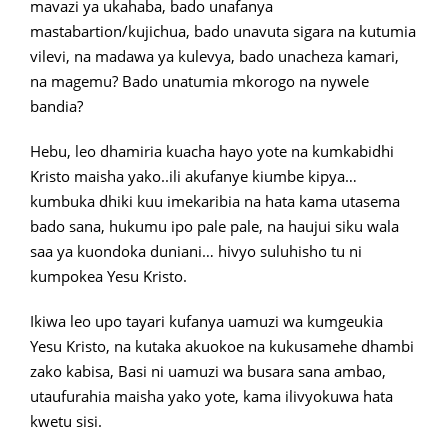
mavazi ya ukahaba, bado unafanya
mastabartion/kujichua, bado unavuta sigara na kutumia
vilevi, na madawa ya kulevya, bado unacheza kamari,
na magemu? Bado unatumia mkorogo na nywele
bandia?
Hebu, leo dhamiria kuacha hayo yote na kumkabidhi
Kristo maisha yako..ili akufanye kiumbe kipya…
kumbuka dhiki kuu imekaribia na hata kama utasema
bado sana, hukumu ipo pale pale, na haujui siku wala
saa ya kuondoka duniani… hivyo suluhisho tu ni
kumpokea Yesu Kristo.
Ikiwa leo upo tayari kufanya uamuzi wa kumgeukia
Yesu Kristo, na kutaka akuokoe na kukusamehe dhambi
zako kabisa, Basi ni uamuzi wa busara sana ambao,
utaufurahia maisha yako yote, kama ilivyokuwa hata
kwetu sisi.