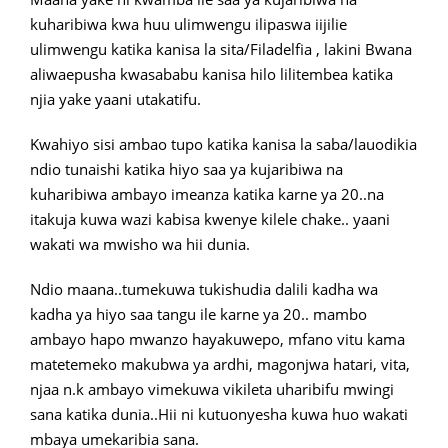
kuharibiwa kwa huu ulimwengu ilipaswa iijilie
ulimwengu katika kanisa la sita/Filadelfia , lakini Bwana
aliwaepusha kwasababu kanisa hilo lilitembea katika
njia yake yaani utakatifu.
Kwahiyo sisi ambao tupo katika kanisa la saba/lauodikia
ndio tunaishi katika hiyo saa ya kujaribiwa na
kuharibiwa ambayo imeanza katika karne ya 20..na
itakuja kuwa wazi kabisa kwenye kilele chake.. yaani
wakati wa mwisho wa hii dunia.
Ndio maana..tumekuwa tukishudia dalili kadha wa
kadha ya hiyo saa tangu ile karne ya 20.. mambo
ambayo hapo mwanzo hayakuwepo, mfano vitu kama
matetemeko makubwa ya ardhi, magonjwa hatari, vita,
njaa n.k ambayo vimekuwa vikileta uharibifu mwingi
sana katika dunia..Hii ni kutuonyesha kuwa huo wakati
mbaya umekaribia sana.