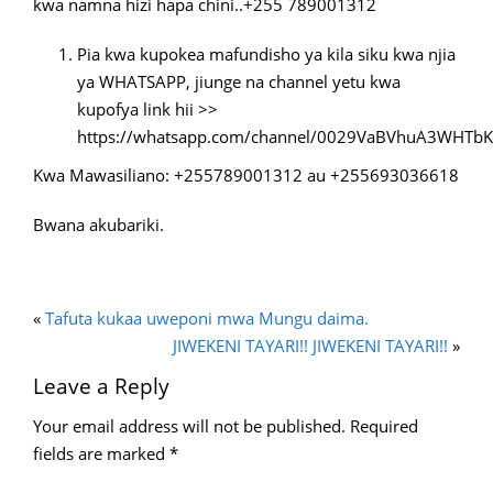
kwa namna hizi hapa chini..+255 789001312
Pia kwa kupokea mafundisho ya kila siku kwa njia
ya WHATSAPP, jiunge na channel yetu kwa
kupofya link hii >>
https://whatsapp.com/channel/0029VaBVhuA3WHTbK
Kwa Mawasiliano: +255789001312 au +255693036618
Bwana akubariki.
«
Tafuta kukaa uweponi mwa Mungu daima.
JIWEKENI TAYARI!! JIWEKENI TAYARI!!
»
Leave a Reply
Your email address will not be published.
Required
fields are marked
*