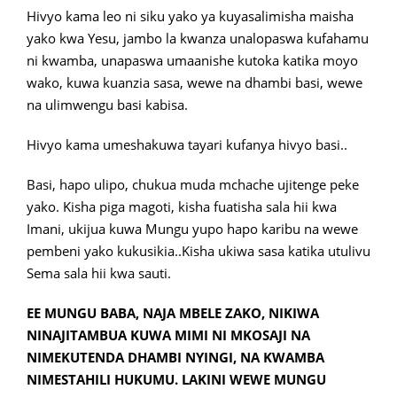
Hivyo kama leo ni siku yako ya kuyasalimisha maisha
yako kwa Yesu, jambo la kwanza unalopaswa kufahamu
ni kwamba, unapaswa umaanishe kutoka katika moyo
wako, kuwa kuanzia sasa, wewe na dhambi basi, wewe
na ulimwengu basi kabisa.
Hivyo kama umeshakuwa tayari kufanya hivyo basi..
Basi, hapo ulipo, chukua muda mchache ujitenge peke
yako. Kisha piga magoti, kisha fuatisha sala hii kwa
Imani, ukijua kuwa Mungu yupo hapo karibu na wewe
pembeni yako kukusikia..Kisha ukiwa sasa katika utulivu
Sema sala hii kwa sauti.
EE MUNGU BABA, NAJA MBELE ZAKO, NIKIWA
NINAJITAMBUA KUWA MIMI NI MKOSAJI NA
NIMEKUTENDA DHAMBI NYINGI, NA KWAMBA
NIMESTAHILI HUKUMU. LAKINI WEWE MUNGU