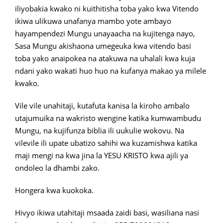
iliyobakia kwako ni kuithitisha toba yako kwa Vitendo
ikiwa ulikuwa unafanya mambo yote ambayo
hayampendezi Mungu unayaacha na kujitenga nayo,
Sasa Mungu akishaona umegeuka kwa vitendo basi
toba yako anaipokea na atakuwa na uhalali kwa kuja
ndani yako wakati huo huo na kufanya makao ya milele
kwako.
Vile vile unahitaji, kutafuta kanisa la kiroho ambalo
utajumuika na wakristo wengine katika kumwambudu
Mungu, na kujifunza biblia ili uukulie wokovu. Na
vilevile ili upate ubatizo sahihi wa kuzamishwa katika
maji mengi na kwa jina la YESU KRISTO kwa ajili ya
ondoleo la dhambi zako.
Hongera kwa kuokoka.
Hivyo ikiwa utahitaji msaada zaidi basi, wasiliana nasi