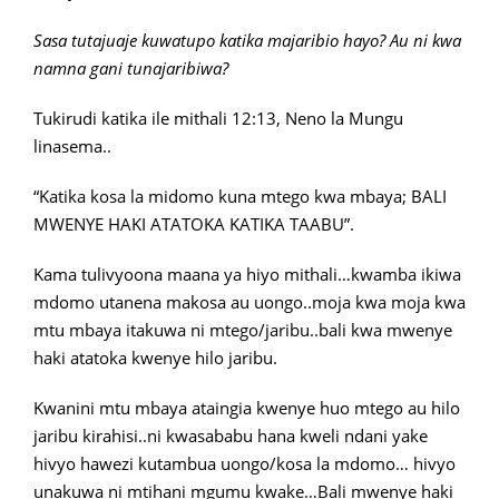
Sasa tutajuaje kuwatupo katika majaribio hayo? Au ni kwa
namna gani tunajaribiwa?
Tukirudi katika ile mithali 12:13, Neno la Mungu
linasema..
“Katika kosa la midomo kuna mtego kwa mbaya; BALI
MWENYE HAKI ATATOKA KATIKA TAABU”.
Kama tulivyoona maana ya hiyo mithali…kwamba ikiwa
mdomo utanena makosa au uongo..moja kwa moja kwa
mtu mbaya itakuwa ni mtego/jaribu..bali kwa mwenye
haki atatoka kwenye hilo jaribu.
Kwanini mtu mbaya ataingia kwenye huo mtego au hilo
jaribu kirahisi..ni kwasababu hana kweli ndani yake
hivyo hawezi kutambua uongo/kosa la mdomo… hivyo
unakuwa ni mtihani mgumu kwake…Bali mwenye haki