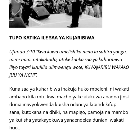
TUPO KATIKA ILE SAA YA KUJARIBIWA.
Ufunuo 3:10 “Kwa kuwa umelishika neno la subira yangu,
mimi nami nitakulinda, utoke katika saa ya kuharibiwa
iliyo tayari kuujilia ulimwengu wote, KUWAJARIBU WAKAAO
JUU YA NCHI”.
Kuna saa ya kuharibiwa inakuja huko mbeleni, ni wakati
ambapo kila mtu kwa macho yake atakuwa anaona jinsi
dunia inavyokwenda kuisha ndani ya kipindi kifupi
sana, kutokana na dhiki, na mapigo, pamoja na mambo
ya kutisha yatakayokuwa yanaendelea duniani wakati
huo..