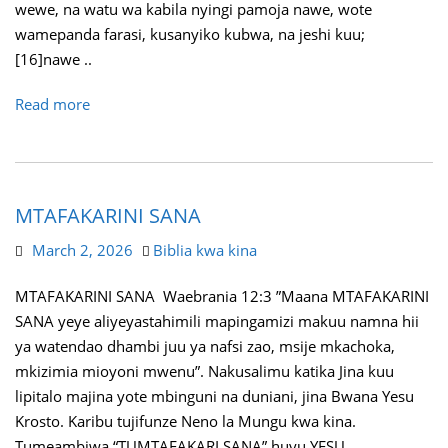
wewe, na watu wa kabila nyingi pamoja nawe, wote
wamepanda farasi, kusanyiko kubwa, na jeshi kuu;
[16]nawe ..
Read more
MTAFAKARINI SANA
March 2, 2026
Biblia kwa kina
MTAFAKARINI SANA Waebrania 12:3 ”Maana MTAFAKARINI
SANA yeye aliyeyastahimili mapingamizi makuu namna hii
ya watendao dhambi juu ya nafsi zao, msije mkachoka,
mkizimia mioyoni mwenu”. Nakusalimu katika Jina kuu
lipitalo majina yote mbinguni na duniani, jina Bwana Yesu
Krosto. Karibu tujifunze Neno la Mungu kwa kina.
Tumeambiwa “TUMTAFAKARI SANA” huyu YESU