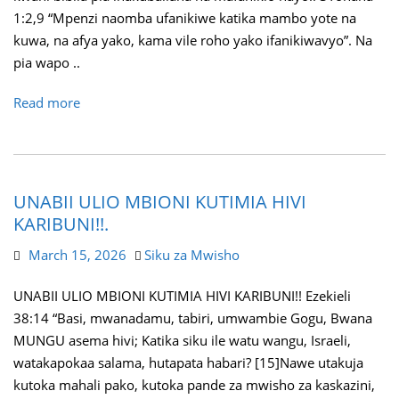
1:2,9 “Mpenzi naomba ufanikiwe katika mambo yote na
kuwa, na afya yako, kama vile roho yako ifanikiwavyo”. Na
pia wapo ..
Read more
UNABII ULIO MBIONI KUTIMIA HIVI
KARIBUNI!!.
March 15, 2026
Siku za Mwisho
UNABII ULIO MBIONI KUTIMIA HIVI KARIBUNI!! Ezekieli
38:14 “Basi, mwanadamu, tabiri, umwambie Gogu, Bwana
MUNGU asema hivi; Katika siku ile watu wangu, Israeli,
watakapokaa salama, hutapata habari? [15]Nawe utakuja
kutoka mahali pako, kutoka pande za mwisho za kaskazini,