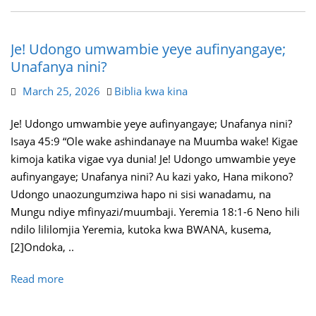
Je! Udongo umwambie yeye aufinyangaye;
Unafanya nini?
March 25, 2026
Biblia kwa kina
Je! Udongo umwambie yeye aufinyangaye; Unafanya nini?
Isaya 45:9 “Ole wake ashindanaye na Muumba wake! Kigae
kimoja katika vigae vya dunia! Je! Udongo umwambie yeye
aufinyangaye; Unafanya nini? Au kazi yako, Hana mikono?
Udongo unaozungumziwa hapo ni sisi wanadamu, na
Mungu ndiye mfinyazi/muumbaji. Yeremia 18:1-6 Neno hili
ndilo lililomjia Yeremia, kutoka kwa BWANA, kusema,
[2]Ondoka, ..
Read more