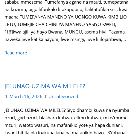
sababu mmesema, Tumefanya agano na mauti, tumepatana
na kuzimu; pigo lifurikalo litakapopita, halitatufikia sisi; kwa
maana TUMEFANYA MANENO YA UONGO KUWA KIMBILIO
LETU, TUMEJIFICHA CHINI YA MANENO YASIYO KWELI;
[16]kwa ajili ya hayo Bwana, MUNGU, asema hivi, Tazama,
naweka jiwe katika Sayuni, liwe msingi, jiwe lililojaribiwa, ..
Read more
JE! UNAO UZIMA WA MILELE?
March 16, 2026
Uncategorized
JE! UNAO UZIMA WA MILELE? Siyo dhambi kuwa na nyumba
nzuri, gari nzuri, biashara kubwa, elimu kubwa, mke/mume
mzuri, watoto wazuri, na mafanikio yote ya hapa duniani,
kwani biblia pia inakubaliana na mafanikio hayo.. 3Yohana