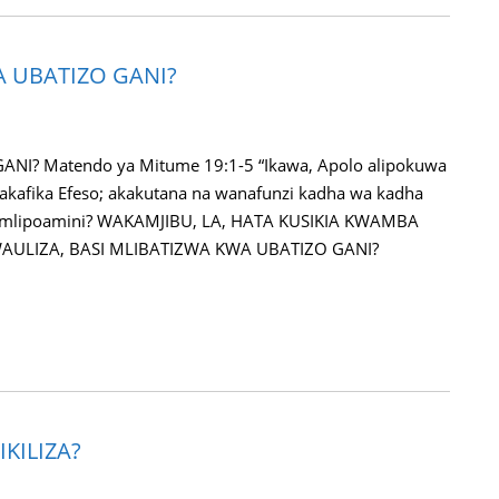
A UBATIZO GANI?
I? Matendo ya Mitume 19:1-5 “Ikawa, Apolo alipokuwa
u, akafika Efeso; akakutana na wanafunzi kadha wa kadha
ifu mlipoamini? WAKAMJIBU, LA, HATA KUSIKIA KWAMBA
AULIZA, BASI MLIBATIZWA KWA UBATIZO GANI?
IKILIZA?