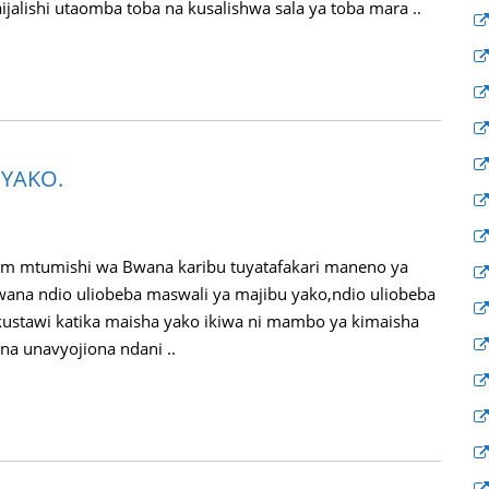
ishi utaomba toba na kusalishwa sala ya toba mara ..
 YAKO.
mtumishi wa Bwana karibu tuyatafakari maneno ya
wana ndio uliobeba maswali ya majibu yako,ndio uliobeba
ustawi katika maisha yako ikiwa ni mambo ya kimaisha
na unavyojiona ndani ..