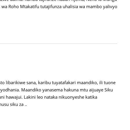
a wa Roho Mtakatifu tutajifunza uhalisia wa mambo yalivyo
 libarikiwe sana, karibu tuyatafakari maandiko, ili tuone
avyodhania. Maandiko yanasema hakuna mtu aijuaye Siku
i hawajui. Lakini leo nataka nikuonyeshe katika
su siku za ..