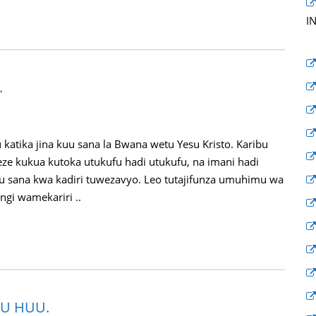
I
.
ika jina kuu sana la Bwana wetu Yesu Kristo. Karibu
weze kukua kutoka utukufu hadi utukufu, na imani hadi
u sana kwa kadiri tuwezavyo. Leo tutajifunza umuhimu wa
gi wamekariri ..
MU HUU.