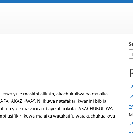
S
kawa yule maskini alikufa, akachukuliwa na malaika
AFA, AKAZIKWA”. Nilikuwa natafakari kwanini biblia
uti na yule maskini ambaye alipokufa “AKACHUKULIWA
M
i usifikiri kuwa malaika watakatifu watakuchukua kwa