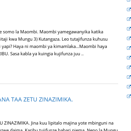
e somo la Maombi. Maombi yamegawanyika katika
itaji kwa Mungu 3) Kutangaza. Leo tutajifunza kuhusu
 yapi? Haya ni maombi ya kimamlaka…Maombi haya
. Sasa kabla ya kuingia kujifunza juu ..
NA TAA ZETU ZINAZIMIKA.
NAZIMIKA. Jina kuu lipitalo majina yote mbinguni na
uzwe daima. Karibu tujifunze habari njema, Neno la Mungu