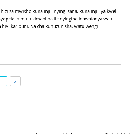
i za mwisho kuna injili nyingi sana, kuna injili ya kweli
le inayopeleka mtu uzimani na ile nyingine inawafanya watu
ivi karibuni. Na cha kuhuzunisha, watu wengi
1
2