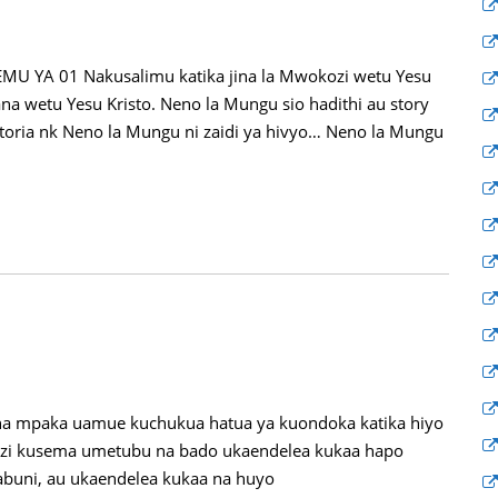
 YA 01 Nakusalimu katika jina la Mwokozi wetu Yesu
na wetu Yesu Kristo. Neno la Mungu sio hadithi au story
istoria nk Neno la Mungu ni zaidi ya hivyo… Neno la Mungu
ha mpaka uamue kuchukua hatua ya kuondoka katika hiyo
zi kusema umetubu na bado ukaendelea kukaa hapo
labuni, au ukaendelea kukaa na huyo