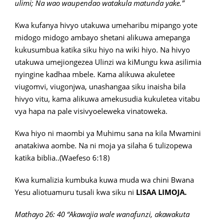
ulimi; Na wao waupendao watakula matunda yake.”
Kwa kufanya hivyo utakuwa umeharibu mipango yote
midogo midogo ambayo shetani alikuwa amepanga
kukusumbua katika siku hiyo na wiki hiyo. Na hivyo
utakuwa umejiongezea Ulinzi wa kiMungu kwa asilimia
nyingine kadhaa mbele. Kama alikuwa akuletee
viugomvi, viugonjwa, unashangaa siku inaisha bila
hivyo vitu, kama alikuwa amekusudia kukuletea vitabu
vya hapa na pale visivyoeleweka vinatoweka.
Kwa hiyo ni maombi ya Muhimu sana na kila Mwamini
anatakiwa aombe. Na ni moja ya silaha 6 tulizopewa
katika biblia..(Waefeso 6:18)
Kwa kumalizia kumbuka kuwa muda wa chini Bwana
Yesu aliotuamuru tusali kwa siku ni
LISAA LIMOJA.
Mathayo 26: 40 “Akawajia wale wanafunzi, akawakuta