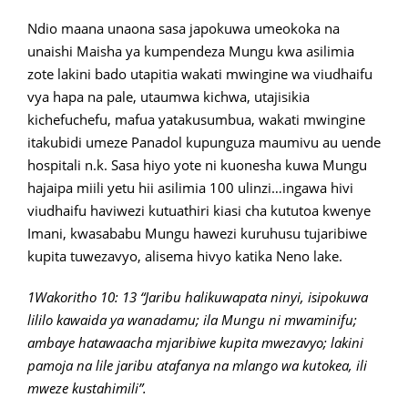
Ndio maana unaona sasa japokuwa umeokoka na
unaishi Maisha ya kumpendeza Mungu kwa asilimia
zote lakini bado utapitia wakati mwingine wa viudhaifu
vya hapa na pale, utaumwa kichwa, utajisikia
kichefuchefu, mafua yatakusumbua, wakati mwingine
itakubidi umeze Panadol kupunguza maumivu au uende
hospitali n.k. Sasa hiyo yote ni kuonesha kuwa Mungu
hajaipa miili yetu hii asilimia 100 ulinzi…ingawa hivi
viudhaifu haviwezi kutuathiri kiasi cha kututoa kwenye
Imani, kwasababu Mungu hawezi kuruhusu tujaribiwe
kupita tuwezavyo, alisema hivyo katika Neno lake.
1Wakoritho 10: 13 “Jaribu halikuwapata ninyi, isipokuwa
lililo kawaida ya wanadamu; ila Mungu ni mwaminifu;
ambaye hatawaacha mjaribiwe kupita mwezavyo; lakini
pamoja na lile jaribu atafanya na mlango wa kutokea, ili
mweze kustahimili”.