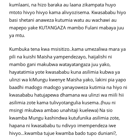
kumlaani, na hizo baraka au laana zikampata huyo
mtoto hivyo hivyo kama alivyozisema. Kwasababu hiyo
basi shetani anaweza kutumia watu au wachawi au
mapepo yake KUTANGAZA mambo Fulani mabaya juu
ya mtu.
Kumbuka tena kwa msisitizo..kama umezaliwa mara ya
pili na kuishi Maisha yampendezayo, haijalishi ni
mambo gani makubwa watayatangaza juu yako,
hayatatimia yote kwasababu kuna asilimia kubwa ya
ulinzi wa kiMungu kwenye Maisha yako, lakini pia yapo
baadhi madogo madogo yanayoweza kutimia na hiyo ni
kwasababu hatujapewa dhamana wa ulinzi wa miili hii
asilimia zote kama tulivyotangulia kusema..(huu ni
msingi mkubwa ambao unahitaji kuelewa) Na sio
kwamba Mungu kashindwa kutufunika asilimia zote,
hapana ni kwasababu tu ndivyo imempendeza iwe
hivyo…kwamba tujue kwamba bado tupo duniani?,