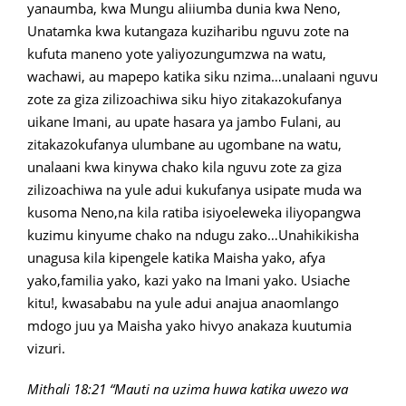
yanaumba, kwa Mungu aliiumba dunia kwa Neno,
Unatamka kwa kutangaza kuziharibu nguvu zote na
kufuta maneno yote yaliyozungumzwa na watu,
wachawi, au mapepo katika siku nzima…unalaani nguvu
zote za giza zilizoachiwa siku hiyo zitakazokufanya
uikane Imani, au upate hasara ya jambo Fulani, au
zitakazokufanya ulumbane au ugombane na watu,
unalaani kwa kinywa chako kila nguvu zote za giza
zilizoachiwa na yule adui kukufanya usipate muda wa
kusoma Neno,na kila ratiba isiyoeleweka iliyopangwa
kuzimu kinyume chako na ndugu zako…Unahikikisha
unagusa kila kipengele katika Maisha yako, afya
yako,familia yako, kazi yako na Imani yako. Usiache
kitu!, kwasababu na yule adui anajua anaomlango
mdogo juu ya Maisha yako hivyo anakaza kuutumia
vizuri.
Mithali 18:21 “Mauti na uzima huwa katika uwezo wa