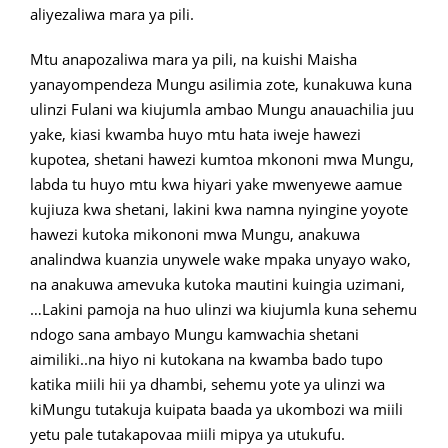
aliyezaliwa mara ya pili.
Mtu anapozaliwa mara ya pili, na kuishi Maisha
yanayompendeza Mungu asilimia zote, kunakuwa kuna
ulinzi Fulani wa kiujumla ambao Mungu anauachilia juu
yake, kiasi kwamba huyo mtu hata iweje hawezi
kupotea, shetani hawezi kumtoa mkononi mwa Mungu,
labda tu huyo mtu kwa hiyari yake mwenyewe aamue
kujiuza kwa shetani, lakini kwa namna nyingine yoyote
hawezi kutoka mikononi mwa Mungu, anakuwa
analindwa kuanzia unywele wake mpaka unyayo wako,
na anakuwa amevuka kutoka mautini kuingia uzimani,
…Lakini pamoja na huo ulinzi wa kiujumla kuna sehemu
ndogo sana ambayo Mungu kamwachia shetani
aimiliki..na hiyo ni kutokana na kwamba bado tupo
katika miili hii ya dhambi, sehemu yote ya ulinzi wa
kiMungu tutakuja kuipata baada ya ukombozi wa miili
yetu pale tutakapovaa miili mipya ya utukufu.