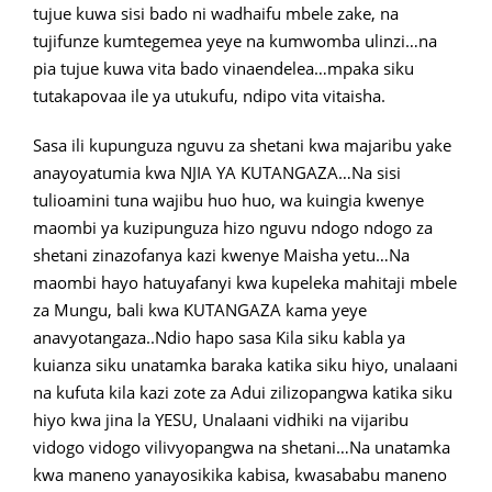
tujue kuwa sisi bado ni wadhaifu mbele zake, na
tujifunze kumtegemea yeye na kumwomba ulinzi…na
pia tujue kuwa vita bado vinaendelea…mpaka siku
tutakapovaa ile ya utukufu, ndipo vita vitaisha.
Sasa ili kupunguza nguvu za shetani kwa majaribu yake
anayoyatumia kwa NJIA YA KUTANGAZA…Na sisi
tulioamini tuna wajibu huo huo, wa kuingia kwenye
maombi ya kuzipunguza hizo nguvu ndogo ndogo za
shetani zinazofanya kazi kwenye Maisha yetu…Na
maombi hayo hatuyafanyi kwa kupeleka mahitaji mbele
za Mungu, bali kwa KUTANGAZA kama yeye
anavyotangaza..Ndio hapo sasa Kila siku kabla ya
kuianza siku unatamka baraka katika siku hiyo, unalaani
na kufuta kila kazi zote za Adui zilizopangwa katika siku
hiyo kwa jina la YESU, Unalaani vidhiki na vijaribu
vidogo vidogo vilivyopangwa na shetani…Na unatamka
kwa maneno yanayosikika kabisa, kwasababu maneno