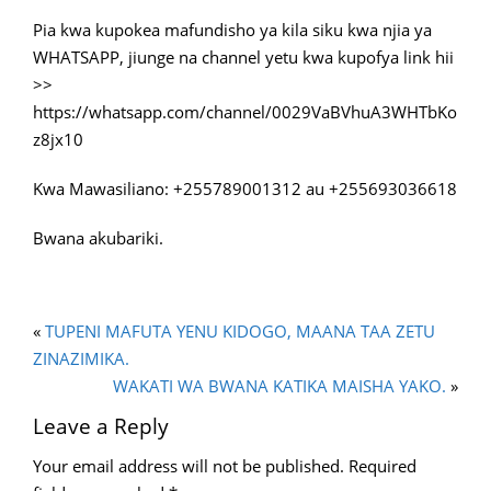
Pia kwa kupokea mafundisho ya kila siku kwa njia ya
WHATSAPP, jiunge na channel yetu kwa kupofya link hii
>>
https://whatsapp.com/channel/0029VaBVhuA3WHTbKo
z8jx10
Kwa Mawasiliano: +255789001312 au +255693036618
Bwana akubariki.
«
TUPENI MAFUTA YENU KIDOGO, MAANA TAA ZETU
ZINAZIMIKA.
WAKATI WA BWANA KATIKA MAISHA YAKO.
»
Leave a Reply
Your email address will not be published.
Required