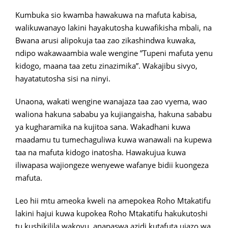
Kumbuka sio kwamba hawakuwa na mafuta kabisa,
walikuwanayo lakini hayakutosha kuwafikisha mbali, na
Bwana arusi alipokuja taa zao zikashindwa kuwaka,
ndipo wakawaambia wale wengine ”Tupeni mafuta yenu
kidogo, maana taa zetu zinazimika”. Wakajibu sivyo,
hayatatutosha sisi na ninyi.
Unaona, wakati wengine wanajaza taa zao vyema, wao
waliona hakuna sababu ya kujiangaisha, hakuna sababu
ya kugharamika na kujitoa sana. Wakadhani kuwa
maadamu tu tumechaguliwa kuwa wanawali na kupewa
taa na mafuta kidogo inatosha. Hawakujua kuwa
iliwapasa wajiongeze wenyewe wafanye bidii kuongeza
mafuta.
Leo hii mtu ameoka kweli na amepokea Roho Mtakatifu
lakini hajui kuwa kupokea Roho Mtakatifu hakukutoshi
tu kushikilila wakovu, anapaswa azidi kutafuta ujazo wa