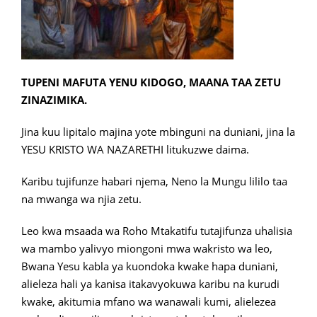
TUPENI MAFUTA YENU KIDOGO, MAANA TAA ZETU
ZINAZIMIKA.
Jina kuu lipitalo majina yote mbinguni na duniani, jina la
YESU KRISTO WA NAZARETHI litukuzwe daima.
Karibu tujifunze habari njema, Neno la Mungu lililo taa
na mwanga wa njia zetu.
Leo kwa msaada wa Roho Mtakatifu tutajifunza uhalisia
wa mambo yalivyo miongoni mwa wakristo wa leo,
Bwana Yesu kabla ya kuondoka kwake hapa duniani,
alieleza hali ya kanisa itakavyokuwa karibu na kurudi
kwake, akitumia mfano wa wanawali kumi, alielezea