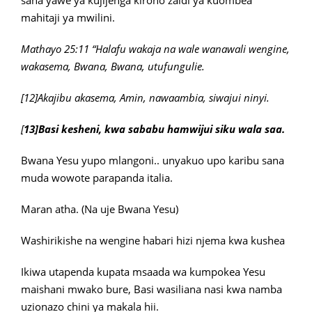
sana yawe ya kujijenga kiroho zaidi ya kuombea
mahitaji ya mwilini.
Mathayo 25:11 “Halafu wakaja na wale wanawali wengine,
wakasema, Bwana, Bwana, utufungulie.
[12]Akajibu akasema, Amin, nawaambia, siwajui ninyi.
[
13]Basi kesheni, kwa sababu hamwijui siku wala saa.
Bwana Yesu yupo mlangoni.. unyakuo upo karibu sana
muda wowote parapanda italia.
Maran atha. (Na uje Bwana Yesu)
Washirikishe na wengine habari hizi njema kwa kushea
Ikiwa utapenda kupata msaada wa kumpokea Yesu
maishani mwako bure, Basi wasiliana nasi kwa namba
uzionazo chini ya makala hii.