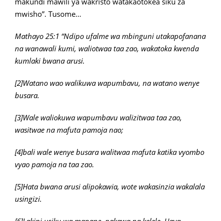
makundi mawili ya wakristo watakaotokea siku za
mwisho”. Tusome…
Mathayo 25:1 “Ndipo ufalme wa mbinguni utakapofanana
na wanawali kumi, waliotwaa taa zao, wakatoka kwenda
kumlaki bwana arusi.
[2]Watano wao walikuwa wapumbavu, na watano wenye
busara.
[3]Wale waliokuwa wapumbavu walizitwaa taa zao,
wasitwae na mafuta pamoja nao;
[4]bali wale wenye busara walitwaa mafuta katika vyombo
vyao pamoja na taa zao.
[5]Hata bwana arusi alipokawia, wote wakasinzia wakalala
usingizi.