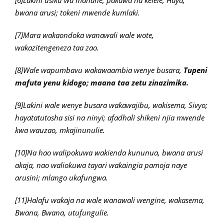
[6]Lakini usiku wa manane, pakawa na kelele, Haya,
bwana arusi; tokeni mwende kumlaki.
[7]Mara wakaondoka wanawali wale wote,
wakazitengeneza taa zao.
[8]Wale wapumbavu wakawaambia wenye busara,
Tupeni
mafuta yenu kidogo; maana taa zetu zinazimika.
[9]Lakini wale wenye busara wakawajibu, wakisema, Sivyo;
hayatatutosha sisi na ninyi; afadhali shikeni njia mwende
kwa wauzao, mkajinunulie.
[10]Na hao walipokuwa wakienda kununua, bwana arusi
akaja, nao waliokuwa tayari wakaingia pamoja naye
arusini; mlango ukafungwa.
[11]Halafu wakaja na wale wanawali wengine, wakasema,
Bwana, Bwana, utufungulie.