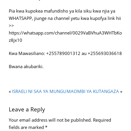
Pia kwa kupokea mafundisho ya kila siku kwa njia ya
WHATSAPP, jiunge na channel yetu kwa kupofya link hii
>>
https://whatsapp.com/channel/0029VaBVhuA3WHTbKo
z8jx10
Kwa Mawasiliano: +255789001312 au +255693036618
Bwana akubariki.
«
ISRAELI NI SAA YA MUNGU
MAOMBI YA KUTANGAZA
»
Leave a Reply
Your email address will not be published.
Required
fields are marked
*