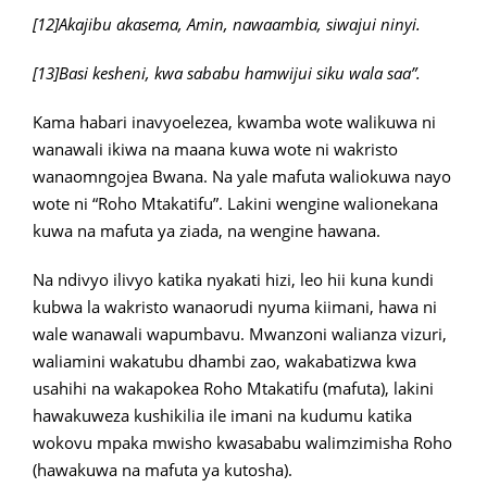
[12]Akajibu akasema, Amin, nawaambia, siwajui ninyi.
[13]Basi kesheni, kwa sababu hamwijui siku wala saa”.
Kama habari inavyoelezea, kwamba wote walikuwa ni
wanawali ikiwa na maana kuwa wote ni wakristo
wanaomngojea Bwana. Na yale mafuta waliokuwa nayo
wote ni “Roho Mtakatifu”. Lakini wengine walionekana
kuwa na mafuta ya ziada, na wengine hawana.
Na ndivyo ilivyo katika nyakati hizi, leo hii kuna kundi
kubwa la wakristo wanaorudi nyuma kiimani, hawa ni
wale wanawali wapumbavu. Mwanzoni walianza vizuri,
waliamini wakatubu dhambi zao, wakabatizwa kwa
usahihi na wakapokea Roho Mtakatifu (mafuta), lakini
hawakuweza kushikilia ile imani na kudumu katika
wokovu mpaka mwisho kwasababu walimzimisha Roho
(hawakuwa na mafuta ya kutosha).