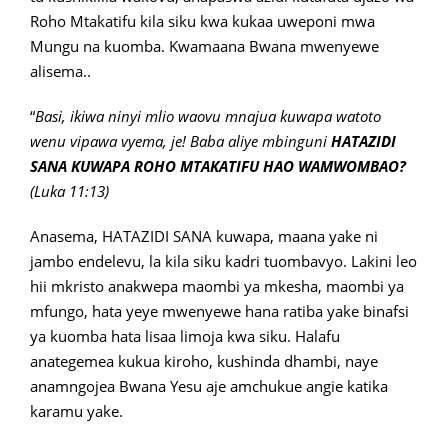
Roho Mtakatifu kila siku kwa kukaa uweponi mwa
Mungu na kuomba. Kwamaana Bwana mwenyewe
alisema..
“
Basi, ikiwa ninyi mlio waovu mnajua kuwapa watoto
wenu vipawa vyema, je! Baba aliye mbinguni
HATAZIDI
SANA KUWAPA ROHO MTAKATIFU HAO WAMWOMBAO?
(Luka 11:13)
Anasema, HATAZIDI SANA kuwapa, maana yake ni
jambo endelevu, la kila siku kadri tuombavyo. Lakini leo
hii mkristo anakwepa maombi ya mkesha, maombi ya
mfungo, hata yeye mwenyewe hana ratiba yake binafsi
ya kuomba hata lisaa limoja kwa siku. Halafu
anategemea kukua kiroho, kushinda dhambi, naye
anamngojea Bwana Yesu aje amchukue angie katika
karamu yake.