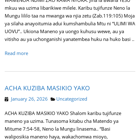
WAMENOA NDIMI ZAO KAMA NYOKA. Jina la Bwana YESU
mkuu wa uzima libarikiwe milele. Karibu tujifunze Neno la
Mungu lililo taa na mwanga wa njia zetu (Zab.119:105) Moja
ya silaha anayoitumia adui kumshambulia Mtu ni “ULIMI WA
UOVU”.. Ukiona Maneno ya uongo kuhusu wewe, au ya
vitisho au ya uchonganishi yanatembea huku na huko basi ..
Read more
ACHA KUZIBA MASIKIO YAKO
January 26, 2026
Uncategorized
ACHA KUZIBA MASIKIO YAKO Shalom karibu tujifunze
maneno ya uzima. Tunasoma kitabu cha Matendo ya
Mitume 7:54-58, Neno la Mungu linasema.. “Basi
waliposikia maneno haya, wakachomwa mioyo,