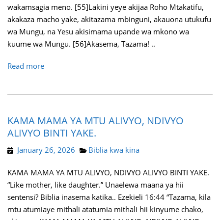
wakamsagia meno. [55]Lakini yeye akijaa Roho Mtakatifu,
akakaza macho yake, akitazama mbinguni, akauona utukufu
wa Mungu, na Yesu akisimama upande wa mkono wa
kuume wa Mungu. [56]Akasema, Tazama! ..
Read more
KAMA MAMA YA MTU ALIVYO, NDIVYO
ALIVYO BINTI YAKE.
January 26, 2026
Biblia kwa kina
KAMA MAMA YA MTU ALIVYO, NDIVYO ALIVYO BINTI YAKE.
“Like mother, like daughter.” Unaelewa maana ya hii
sentensi? Biblia inasema katika.. Ezekieli 16:44 “Tazama, kila
mtu atumiaye mithali atatumia mithali hii kinyume chako,