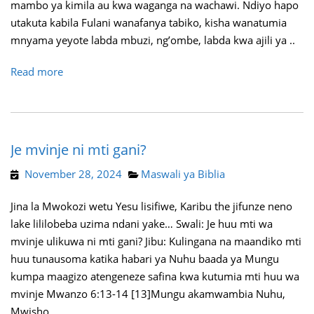
mambo ya kimila au kwa waganga na wachawi. Ndiyo hapo
utakuta kabila Fulani wanafanya tabiko, kisha wanatumia
mnyama yeyote labda mbuzi, ng’ombe, labda kwa ajili ya ..
Read more
Je mvinje ni mti gani?
November 28, 2024
Maswali ya Biblia
Jina la Mwokozi wetu Yesu lisifiwe, Karibu the jifunze neno
lake lililobeba uzima ndani yake… Swali: Je huu mti wa
mvinje ulikuwa ni mti gani? Jibu: Kulingana na maandiko mti
huu tunausoma katika habari ya Nuhu baada ya Mungu
kumpa maagizo atengeneze safina kwa kutumia mti huu wa
mvinje Mwanzo 6:13-14 [13]Mungu akamwambia Nuhu,
Mwisho ..