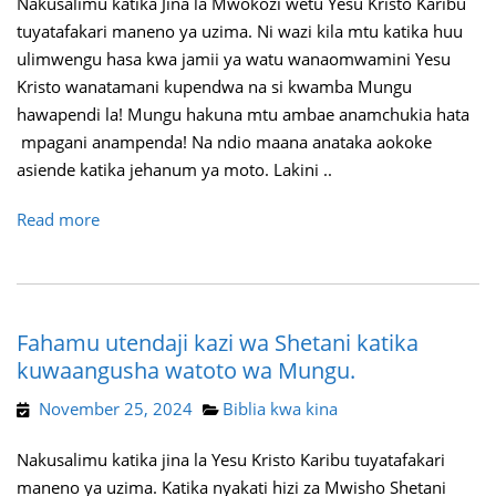
Nakusalimu katika Jina la Mwokozi wetu Yesu Kristo Karibu
tuyatafakari maneno ya uzima. Ni wazi kila mtu katika huu
ulimwengu hasa kwa jamii ya watu wanaomwamini Yesu
Kristo wanatamani kupendwa na si kwamba Mungu
hawapendi la! Mungu hakuna mtu ambae anamchukia hata
mpagani anampenda! Na ndio maana anataka aokoke
asiende katika jehanum ya moto. Lakini ..
Read more
Fahamu utendaji kazi wa Shetani katika
kuwaangusha watoto wa Mungu.
November 25, 2024
Biblia kwa kina
Nakusalimu katika jina la Yesu Kristo Karibu tuyatafakari
maneno ya uzima. Katika nyakati hizi za Mwisho Shetani