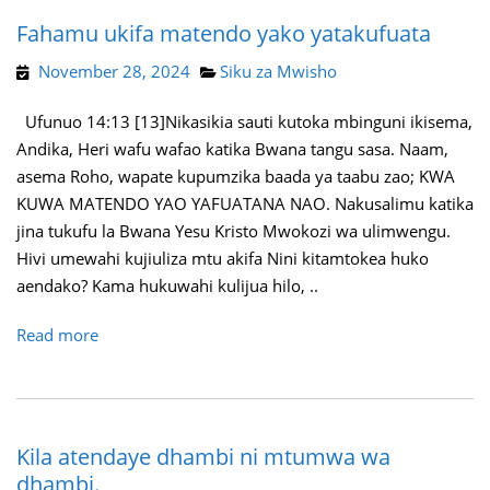
Fahamu ukifa matendo yako yatakufuata
November 28, 2024
Siku za Mwisho
Ufunuo 14:13 [13]Nikasikia sauti kutoka mbinguni ikisema,
Andika, Heri wafu wafao katika Bwana tangu sasa. Naam,
asema Roho, wapate kupumzika baada ya taabu zao; KWA
KUWA MATENDO YAO YAFUATANA NAO. Nakusalimu katika
jina tukufu la Bwana Yesu Kristo Mwokozi wa ulimwengu.
Hivi umewahi kujiuliza mtu akifa Nini kitamtokea huko
aendako? Kama hukuwahi kulijua hilo, ..
Read more
Kila atendaye dhambi ni mtumwa wa
dhambi.