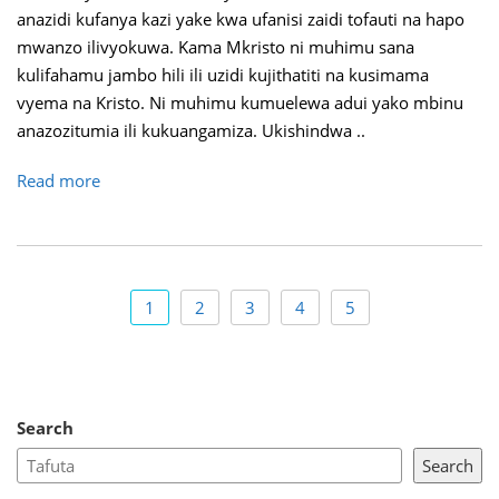
anazidi kufanya kazi yake kwa ufanisi zaidi tofauti na hapo
mwanzo ilivyokuwa. Kama Mkristo ni muhimu sana
kulifahamu jambo hili ili uzidi kujithatiti na kusimama
vyema na Kristo. Ni muhimu kumuelewa adui yako mbinu
anazozitumia ili kukuangamiza. Ukishindwa ..
Read more
1
2
3
4
5
Search
Search