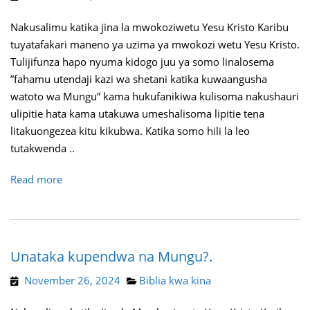
Nakusalimu katika jina la mwokoziwetu Yesu Kristo Karibu
tuyatafakari maneno ya uzima ya mwokozi wetu Yesu Kristo.
Tulijifunza hapo nyuma kidogo juu ya somo linalosema
”fahamu utendaji kazi wa shetani katika kuwaangusha
watoto wa Mungu” kama hukufanikiwa kulisoma nakushauri
ulipitie hata kama utakuwa umeshalisoma lipitie tena
litakuongezea kitu kikubwa. Katika somo hili la leo
tutakwenda ..
Read more
Unataka kupendwa na Mungu?.
November 26, 2024
Biblia kwa kina