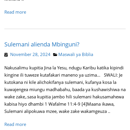
Read more
Sulemani alienda Mbinguni?
November 28, 2024
Maswali ya Biblia
Nakusalimu kupitia Jina la Yesu, ndugu Karibu katika kipindi
kingine ili tuweze kutafakari maneno ya uzima… SWALI: Je
kutokana ni kile alichokifanya sulemani, kufanya kosa la
kuwajengea miungu madhabahu, baada ya kushawishiwa na
wake zake,.sasa kupitia jambo hili sulemani hakusamahewa
kabisa hiyo dhambi 1 Wafalme 11:4-9 [4]Maana ikawa,
Sulemani alipokuwa mzee, wake zake wakamgeuza ..
Read more