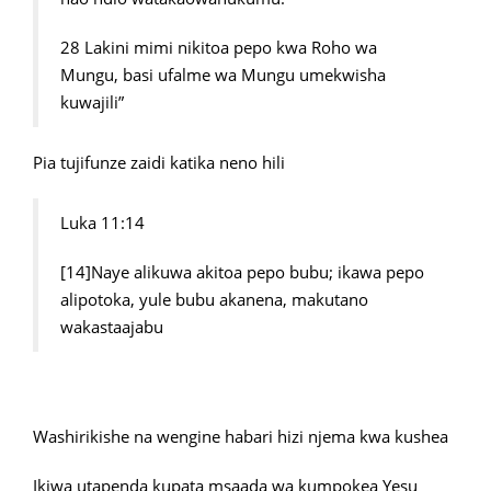
28 Lakini mimi nikitoa pepo kwa Roho wa
Mungu, basi ufalme wa Mungu umekwisha
kuwajili”
Pia tujifunze zaidi katika neno hili
Luka 11:14
[14]Naye alikuwa akitoa pepo bubu; ikawa pepo
alipotoka, yule bubu akanena, makutano
wakastaajabu
Washirikishe na wengine habari hizi njema kwa kushea
Ikiwa utapenda kupata msaada wa kumpokea Yesu