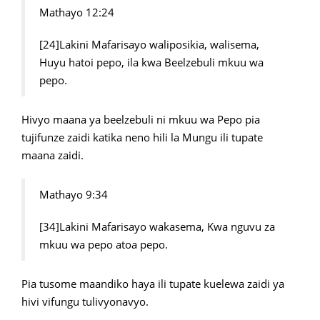
Mathayo 12:24
[24]Lakini Mafarisayo waliposikia, walisema,
Huyu hatoi pepo, ila kwa Beelzebuli mkuu wa
pepo.
Hivyo maana ya beelzebuli ni mkuu wa Pepo pia
tujifunze zaidi katika neno hili la Mungu ili tupate
maana zaidi.
Mathayo 9:34
[34]Lakini Mafarisayo wakasema, Kwa nguvu za
mkuu wa pepo atoa pepo.
Pia tusome maandiko haya ili tupate kuelewa zaidi ya
hivi vifungu tulivyonavyo.