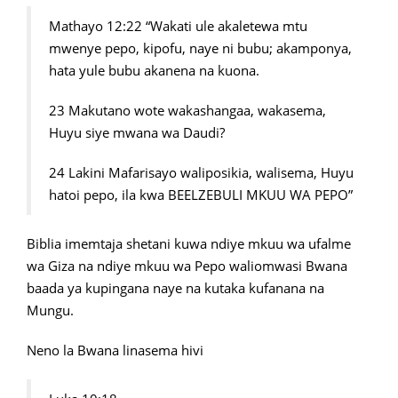
Mathayo 12:22 “Wakati ule akaletewa mtu
mwenye pepo, kipofu, naye ni bubu; akamponya,
hata yule bubu akanena na kuona.
23 Makutano wote wakashangaa, wakasema,
Huyu siye mwana wa Daudi?
24 Lakini Mafarisayo waliposikia, walisema, Huyu
hatoi pepo, ila kwa BEELZEBULI MKUU WA PEPO”
Biblia imemtaja shetani kuwa ndiye mkuu wa ufalme
wa Giza na ndiye mkuu wa Pepo waliomwasi Bwana
baada ya kupingana naye na kutaka kufanana na
Mungu.
Neno la Bwana linasema hivi