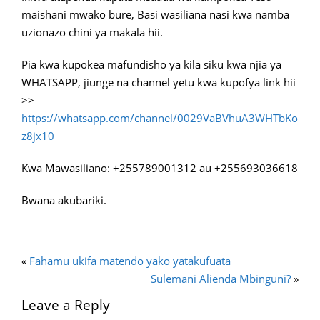
maishani mwako bure, Basi wasiliana nasi kwa namba
uzionazo chini ya makala hii.
Pia kwa kupokea mafundisho ya kila siku kwa njia ya
WHATSAPP, jiunge na channel yetu kwa kupofya link hii
>>
https://whatsapp.com/channel/0029VaBVhuA3WHTbKo
z8jx10
Kwa Mawasiliano: +255789001312 au +255693036618
Bwana akubariki.
«
Fahamu ukifa matendo yako yatakufuata
Sulemani Alienda Mbinguni?
»
Leave a Reply