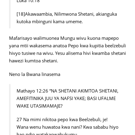
Luka 10:18
[18]Akawaambia, Nilimwona Shetani, akianguka
kutoka mbinguni kama umeme.
Mafarisayo walimuonea Mungu wivu kuona mapepo
yana mtii wakasema anatoa Pepo kwa kupitia beelzebuli
hivyo tusiwe na wivu. Yesu alisema hivi kwamba shetani
hawezi kumtoa shetani.
Neno la Bwana linasema
Mathayo 12:26 “NA SHETANI AKIMTOA SHETANI,
AMEFITINIKA JUU YA NAFSI YAKE; BASI UFALME
WAKE UTASIMAMAJE?
27 Na mimi nikitoa pepo kwa Beelzebuli, je!
Wana wenu huwatoa kwa nani? Kwa sababu hiyo
hao ndio watakaowahukumu.