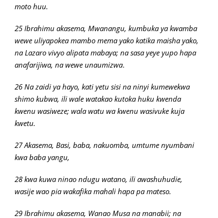
moto huu.
25 Ibrahimu akasema, Mwanangu, kumbuka ya kwamba
wewe uliyapokea mambo mema yako katika maisha yako,
na Lazaro vivyo alipata mabaya; na sasa yeye yupo hapa
anafarijiwa, na wewe unaumizwa
.
26 Na zaidi ya hayo, kati yetu sisi na ninyi kumewekwa
shimo kubwa, ili wale watakao kutoka huku kwenda
kwenu wasiweze; wala watu wa kwenu wasivuke kuja
kwetu.
27 Akasema, Basi, baba, nakuomba, umtume nyumbani
kwa baba yangu,
28 kwa kuwa ninao ndugu watano, ili awashuhudie,
wasije wao pia wakafika mahali hapa pa mateso.
29 Ibrahimu akasema, Wanao Musa na manabii; na