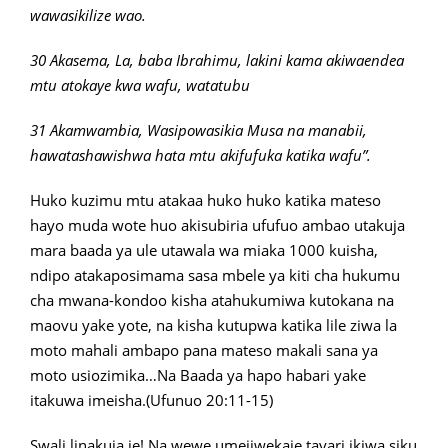
wawasikilize wao.
30 Akasema, La, baba Ibrahimu, lakini kama akiwaendea
mtu atokaye kwa wafu, watatubu
31 Akamwambia, Wasipowasikia Musa na manabii,
hawatashawishwa hata mtu akifufuka katika wafu”.
Huko kuzimu mtu atakaa huko huko katika mateso
hayo muda wote huo akisubiria ufufuo ambao utakuja
mara baada ya ule utawala wa miaka 1000 kuisha,
ndipo atakaposimama sasa mbele ya kiti cha hukumu
cha mwana-kondoo kisha atahukumiwa kutokana na
maovu yake yote, na kisha kutupwa katika lile ziwa la
moto mahali ambapo pana mateso makali sana ya
moto usiozimika…Na Baada ya hapo habari yake
itakuwa imeisha.(Ufunuo 20:11-15)
Swali linakuja je! Na wewe umejiwekaje tayari ikiwa siku