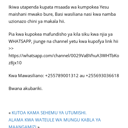
Ikiwa utapenda kupata msaada wa kumpokea Yesu
maishani mwako bure, Basi wasiliana nasi kwa namba
uzionazo chini ya makala hii.
Pia kwa kupokea mafundisho ya kila siku kwa njia ya
WHATSAPP, jiunge na channel yetu kwa kupofya link hii
>>
https://whatsapp.com/channel/0029VaBVhuA3WHTbKo
z8jx10
Kwa Mawasiliano: +255789001312 au +255693036618
Bwana akubariki.
«
KUTOA KAMA SEHEMU YA UTUMISHI.
ALAMA KWA WATEULE WA MUNGU KABLA YA
MAANGAMIZI
»