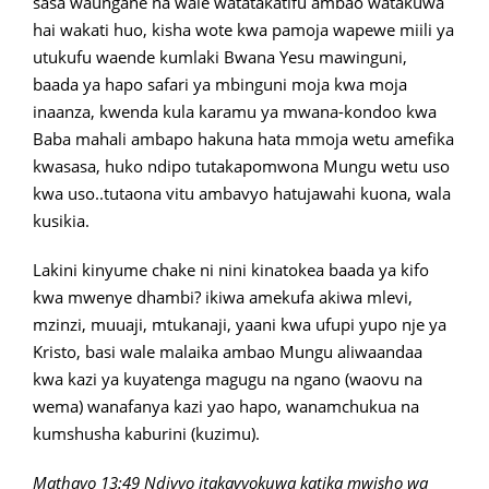
sasa waungane na wale watatakatifu ambao watakuwa
hai wakati huo, kisha wote kwa pamoja wapewe miili ya
utukufu waende kumlaki Bwana Yesu mawinguni,
baada ya hapo safari ya mbinguni moja kwa moja
inaanza, kwenda kula karamu ya mwana-kondoo kwa
Baba mahali ambapo hakuna hata mmoja wetu amefika
kwasasa, huko ndipo tutakapomwona Mungu wetu uso
kwa uso..tutaona vitu ambavyo hatujawahi kuona, wala
kusikia.
Lakini kinyume chake ni nini kinatokea baada ya kifo
kwa mwenye dhambi? ikiwa amekufa akiwa mlevi,
mzinzi, muuaji, mtukanaji, yaani kwa ufupi yupo nje ya
Kristo, basi wale malaika ambao Mungu aliwaandaa
kwa kazi ya kuyatenga magugu na ngano (waovu na
wema) wanafanya kazi yao hapo, wanamchukua na
kumshusha kaburini (kuzimu).
Mathayo 13:49 Ndivyo itakavyokuwa katika mwisho wa