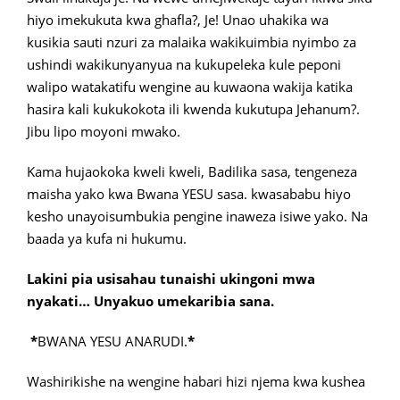
hiyo imekukuta kwa ghafla?, Je! Unao uhakika wa
kusikia sauti nzuri za malaika wakikuimbia nyimbo za
ushindi wakikunyanyua na kukupeleka kule peponi
walipo watakatifu wengine au kuwaona wakija katika
hasira kali kukukokota ili kwenda kukutupa Jehanum?.
Jibu lipo moyoni mwako.
Kama hujaokoka kweli kweli, Badilika sasa, tengeneza
maisha yako kwa Bwana YESU sasa. kwasababu hiyo
kesho unayoisumbukia pengine inaweza isiwe yako. Na
baada ya kufa ni hukumu.
Lakini pia usisahau tunaishi ukingoni mwa
nyakati… Unyakuo umekaribia sana.
*
BWANA YESU ANARUDI.
*
Washirikishe na wengine habari hizi njema kwa kushea