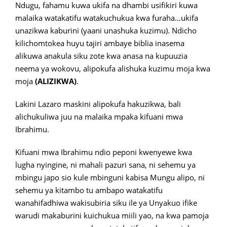
Ndugu, fahamu kuwa ukifa na dhambi usifikiri kuwa
malaika watakatifu watakuchukua kwa furaha…ukifa
unazikwa kaburini (yaani unashuka kuzimu). Ndicho
kilichomtokea huyu tajiri ambaye biblia inasema
alikuwa anakula siku zote kwa anasa na kupuuzia
neema ya wokovu, alipokufa alishuka kuzimu moja kwa
moja
(ALIZIKWA)
.
Lakini Lazaro maskini alipokufa hakuzikwa, bali
alichukuliwa juu na malaika mpaka kifuani mwa
Ibrahimu.
Kifuani mwa Ibrahimu ndio peponi kwenyewe kwa
lugha nyingine, ni mahali pazuri sana, ni sehemu ya
mbingu japo sio kule mbinguni kabisa Mungu alipo, ni
sehemu ya kitambo tu ambapo watakatifu
wanahifadhiwa wakisubiria siku ile ya Unyakuo ifike
warudi makaburini kuichukua miili yao, na kwa pamoja