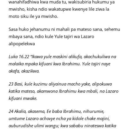
wanahifadhiwa kwa muda tu, wakisubiria hukumu ya
mwisho, kisha ndio wakatupwe kwenye lile ziwa la
moto siku ile ya mwisho.
Sasa huko jehanumu ni mahali pa mateso sana, sehemu
mbaya sana, ndio kule Yule tajiri wa Lazaro
alipopelekwa
Luka 16.22 “Ikawa yule maskini alikufa, akachukuliwa na
malaika mpaka kifuani kwa Ibrahimu. Yule tajiri naye
akafa, akazikwa.
23 Basi, kule kuzimu aliyainua macho yake, alipokuwa
katika mateso, akamwona Ibrahimu kwa mbali, na Lazaro
kifuani mwake.
24 Akalia, akasema, Ee baba Ibrahimu, nihurumie,
umtume Lazaro achovye ncha ya kidole chake majini,
auburudishe ulimi wangu; kwa sababu ninateswa katika