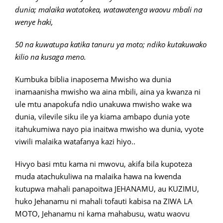
dunia; malaika watatokea, watawatenga waovu mbali na
wenye haki,
50 na kuwatupa katika tanuru ya moto; ndiko kutakuwako
kilio na kusaga meno.
Kumbuka biblia inaposema Mwisho wa dunia
inamaanisha mwisho wa aina mbili, aina ya kwanza ni
ule mtu anapokufa ndio unakuwa mwisho wake wa
dunia, vilevile siku ile ya kiama ambapo dunia yote
itahukumiwa nayo pia inaitwa mwisho wa dunia, vyote
viwili malaika watafanya kazi hiyo..
Hivyo basi mtu kama ni mwovu, akifa bila kupoteza
muda atachukuliwa na malaika hawa na kwenda
kutupwa mahali panapoitwa JEHANAMU, au KUZIMU,
huko Jehanamu ni mahali tofauti kabisa na ZIWA LA
MOTO, Jehanamu ni kama mahabusu, watu waovu