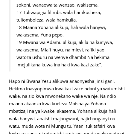
sokoni, wanaowaita wenzao, wakisema,
17 Tuliwapigia filimbi, wala hamkucheza;
tuliomboleza, wala hamkulia.
18 Maana Yohana alikuja, hali wala hanywi,
wakasema, Yuna pepo.
19 Mwana wa Adamu alikuja, akila na kunywa,
wakasema, Mlafi huyu, na mlevi, rafiki yao
watoza ushuru na wenye dhambi! Na hekima
imejulikana kuwa ina haki kwa kazi zake”.
Hapo ni Bwana Yesu alikuwa anaonyesha jinsi gani,
Hekima inavyopimwa kwa kazi zake ndani ya watumishi
wake, na sio kwa mwonekano wake wa nje. Na ndio
maana akaanza kwa kueleza Maisha ya Yohana
mbatizaji na ya kwake, akasema, Yohana alikuja hali
wala hanywi, anaishi majangwani, hajichanganyi na
watu, muda wote ni Mungu tu, Yaani tukitafsiri kwa
lugha ya sasa, ni mtumishi ambaye, muda wake wote ni