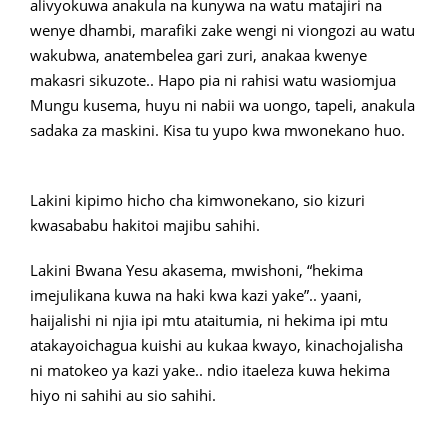
alivyokuwa anakula na kunywa na watu matajiri na
wenye dhambi, marafiki zake wengi ni viongozi au watu
wakubwa, anatembelea gari zuri, anakaa kwenye
makasri sikuzote.. Hapo pia ni rahisi watu wasiomjua
Mungu kusema, huyu ni nabii wa uongo, tapeli, anakula
sadaka za maskini. Kisa tu yupo kwa mwonekano huo.
Lakini kipimo hicho cha kimwonekano, sio kizuri
kwasababu hakitoi majibu sahihi.
Lakini Bwana Yesu akasema, mwishoni, “hekima
imejulikana kuwa na haki kwa kazi yake”.. yaani,
haijalishi ni njia ipi mtu ataitumia, ni hekima ipi mtu
atakayoichagua kuishi au kukaa kwayo, kinachojalisha
ni matokeo ya kazi yake.. ndio itaeleza kuwa hekima
hiyo ni sahihi au sio sahihi.