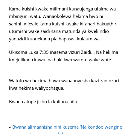
Kama kuishi kwake milimani kunaujenga ufalme wa
mbinguni watu. Wanaokolewa hekima hiyo ni
sahihi..Vilevile kama kuishi kwake kifahari hakuathiri
utumishi wake zaidi sana matunda ya kweli ndio
yanazidi kuonekana pia hapaswi kulaumiwa.
Ukisoma Luka 7:35 inasema vizuri Zaidi… Na hekima
imejulikana kuwa ina haki kwa watoto wake wote.
Watoto wa hekima huwa wanaonyesha kazi zao nzuri
kwa hekima waliyochagua.
Bwana atupe jicho la kuliona hilo.
«
Bwana alimaanisha nini kusema ‘Na kondoo wengine