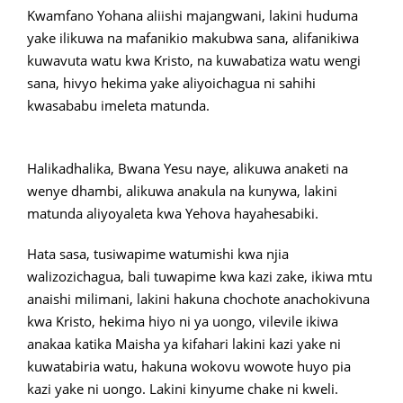
Kwamfano Yohana aliishi majangwani, lakini huduma
yake ilikuwa na mafanikio makubwa sana, alifanikiwa
kuwavuta watu kwa Kristo, na kuwabatiza watu wengi
sana, hivyo hekima yake aliyoichagua ni sahihi
kwasababu imeleta matunda.
Halikadhalika, Bwana Yesu naye, alikuwa anaketi na
wenye dhambi, alikuwa anakula na kunywa, lakini
matunda aliyoyaleta kwa Yehova hayahesabiki.
Hata sasa, tusiwapime watumishi kwa njia
walizozichagua, bali tuwapime kwa kazi zake, ikiwa mtu
anaishi milimani, lakini hakuna chochote anachokivuna
kwa Kristo, hekima hiyo ni ya uongo, vilevile ikiwa
anakaa katika Maisha ya kifahari lakini kazi yake ni
kuwatabiria watu, hakuna wokovu wowote huyo pia
kazi yake ni uongo. Lakini kinyume chake ni kweli.