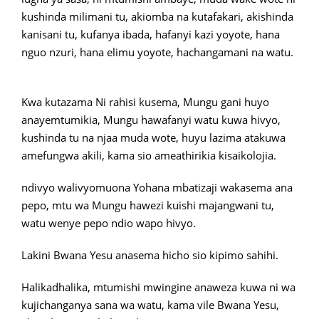
kushinda milimani tu, akiomba na kutafakari, akishinda
kanisani tu, kufanya ibada, hafanyi kazi yoyote, hana
nguo nzuri, hana elimu yoyote, hachangamani na watu.
Kwa kutazama Ni rahisi kusema, Mungu gani huyo
anayemtumikia, Mungu hawafanyi watu kuwa hivyo,
kushinda tu na njaa muda wote, huyu lazima atakuwa
amefungwa akili, kama sio ameathirikia kisaikolojia.
ndivyo walivyomuona Yohana mbatizaji wakasema ana
pepo, mtu wa Mungu hawezi kuishi majangwani tu,
watu wenye pepo ndio wapo hivyo.
Lakini Bwana Yesu anasema hicho sio kipimo sahihi.
Halikadhalika, mtumishi mwingine anaweza kuwa ni wa
kujichanganya sana wa watu, kama vile Bwana Yesu,