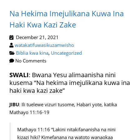
Na Hekima Imejulikana Kuwa Ina
Haki Kwa Kazi Zake
December 21, 2021
watakatifuwasikuzamwisho
Biblia kwa kina
,
Uncategorized
No Comments
SWALI
: Bwana Yesu alimaanisha nini
kusema “Na hekima imejulikana kuwa ina
haki kwa kazi zake”
JIBU
: Ili tuelewe vizuri tusome, Habari yote, katika
Mathayo 11:16-19
Mathayo 11:16 “Lakini nitakifananisha na nini
kizazi hiki? Kimefanana na watoto wanaokaa