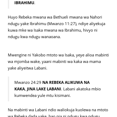
IBRAHIMU
.
Huyo Rebeka mwana wa Bethueli mwana wa Nahori
ndugu yake Ibrahimu (Mwanzo 11:27), ndiye aliyekuja
kuwa mke wa Isaka mwana wa Ibrahimu, hivyo ni
ndugu kwa ndugu wanaoana.
Mwengine ni Yakobo mtoto wa Isaka, yeye alioa mabinti
wa mjomba wake, yaani mabinti wa kaka wa mama
yake aliyeitwa Labani.
Mwanzo 24:29
NA REBEKA ALIKUWA NA
KAKA
,
JINA LAKE LABANI
. Labani akatoka mbio
kumwendea yule mtu kisimani.
Na mabinti wa Labani ndio waliokuja kuolewa na mtoto
wa Rebeka dada yake, hao pia ni ndugu kwa ndugu