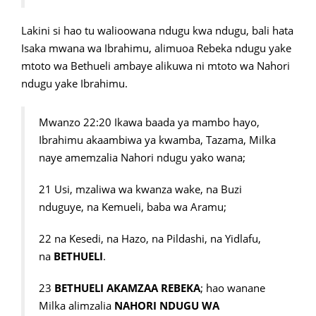
Lakini si hao tu walioowana ndugu kwa ndugu, bali hata
Isaka mwana wa Ibrahimu, alimuoa Rebeka ndugu yake
mtoto wa Bethueli ambaye alikuwa ni mtoto wa Nahori
ndugu yake Ibrahimu.
Mwanzo 22:20 Ikawa baada ya mambo hayo,
Ibrahimu akaambiwa ya kwamba, Tazama, Milka
naye amemzalia Nahori ndugu yako wana;
21 Usi, mzaliwa wa kwanza wake, na Buzi
nduguye, na Kemueli, baba wa Aramu;
22 na Kesedi, na Hazo, na Pildashi, na Yidlafu,
na
BETHUELI
.
23
BETHUELI AKAMZAA REBEKA
; hao wanane
Milka alimzalia
NAHORI NDUGU WA