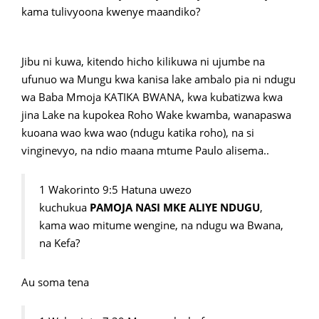
kama tulivyoona kwenye maandiko?
Jibu ni kuwa, kitendo hicho kilikuwa ni ujumbe na
ufunuo wa Mungu kwa kanisa lake ambalo pia ni ndugu
wa Baba Mmoja KATIKA BWANA, kwa kubatizwa kwa
jina Lake na kupokea Roho Wake kwamba, wanapaswa
kuoana wao kwa wao (ndugu katika roho), na si
vinginevyo, na ndio maana mtume Paulo alisema..
1 Wakorinto 9:5 Hatuna uwezo
kuchukua
PAMOJA NASI MKE ALIYE NDUGU
,
kama wao mitume wengine, na ndugu wa Bwana,
na Kefa?
Au soma tena