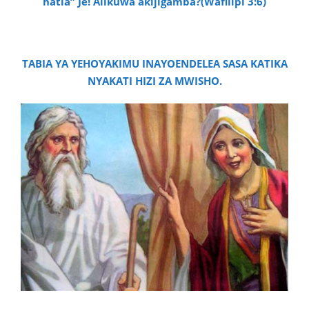
hatia” Je! Alikuwa akijigamba?(Wafilipi 3:6)
TABIA YA YEHOYAKIMU INAYOENDELEA SASA KATIKA
NYAKATI HIZI ZA MWISHO.