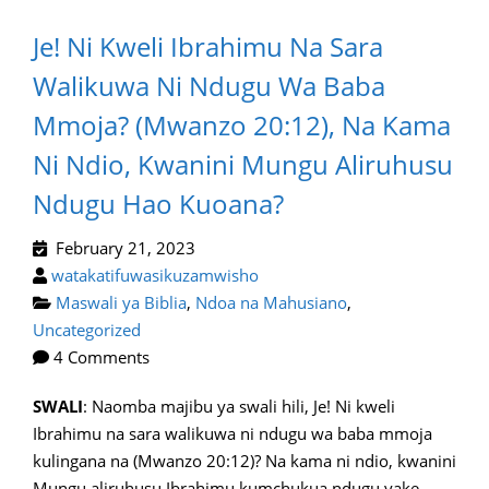
Je! Ni Kweli Ibrahimu Na Sara
Walikuwa Ni Ndugu Wa Baba
Mmoja? (Mwanzo 20:12), Na Kama
Ni Ndio, Kwanini Mungu Aliruhusu
Ndugu Hao Kuoana?
February 21, 2023
watakatifuwasikuzamwisho
Maswali ya Biblia
,
Ndoa na Mahusiano
,
Uncategorized
4 Comments
SWALI
: Naomba majibu ya swali hili, Je! Ni kweli
Ibrahimu na sara walikuwa ni ndugu wa baba mmoja
kulingana na (Mwanzo 20:12)? Na kama ni ndio, kwanini
Mungu aliruhusu Ibrahimu kumchukua ndugu yake