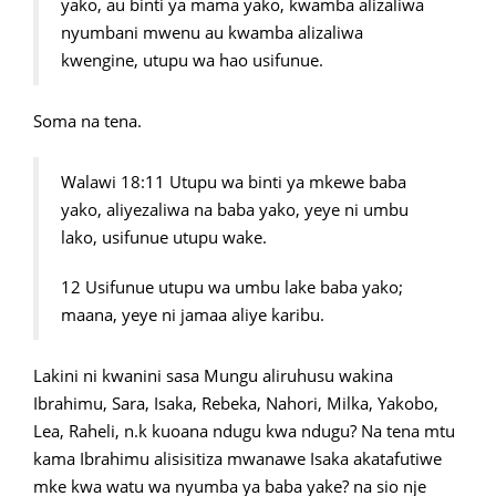
yako, au binti ya mama yako, kwamba alizaliwa
nyumbani mwenu au kwamba alizaliwa
kwengine, utupu wa hao usifunue.
Soma na tena.
Walawi 18:11 Utupu wa binti ya mkewe baba
yako, aliyezaliwa na baba yako, yeye ni umbu
lako, usifunue utupu wake.
12 Usifunue utupu wa umbu lake baba yako;
maana, yeye ni jamaa aliye karibu.
Lakini ni kwanini sasa Mungu aliruhusu wakina
Ibrahimu, Sara, Isaka, Rebeka, Nahori, Milka, Yakobo,
Lea, Raheli, n.k kuoana ndugu kwa ndugu? Na tena mtu
kama Ibrahimu alisisitiza mwanawe Isaka akatafutiwe
mke kwa watu wa nyumba ya baba yake? na sio nje