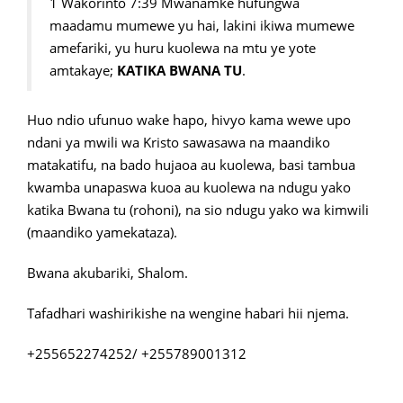
1 Wakorinto 7:39 Mwanamke hufungwa
maadamu mumewe yu hai, lakini ikiwa mumewe
amefariki, yu huru kuolewa na mtu ye yote
amtakaye;
KATIKA BWANA TU
.
Huo ndio ufunuo wake hapo, hivyo kama wewe upo
ndani ya mwili wa Kristo sawasawa na maandiko
matakatifu, na bado hujaoa au kuolewa, basi tambua
kwamba unapaswa kuoa au kuolewa na ndugu yako
katika Bwana tu (rohoni), na sio ndugu yako wa kimwili
(maandiko yamekataza).
Bwana akubariki, Shalom.
Tafadhari washirikishe na wengine habari hii njema.
+255652274252/ +255789001312