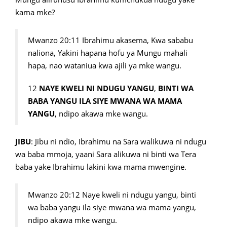
kama mke?
Mwanzo 20:11 Ibrahimu akasema, Kwa sababu
naliona, Yakini hapana hofu ya Mungu mahali
hapa, nao wataniua kwa ajili ya mke wangu.
12
NAYE KWELI NI NDUGU YANGU
,
BINTI WA
BABA YANGU ILA SIYE MWANA WA MAMA
YANGU
, ndipo akawa mke wangu.
JIBU
: Jibu ni ndio, Ibrahimu na Sara walikuwa ni ndugu
wa baba mmoja, yaani Sara alikuwa ni binti wa Tera
baba yake Ibrahimu lakini kwa mama mwengine.
Mwanzo 20:12 Naye kweli ni ndugu yangu, binti
wa baba yangu ila siye mwana wa mama yangu,
ndipo akawa mke wangu.