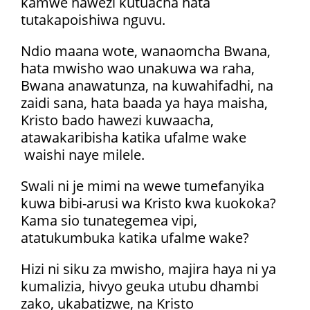
kamwe hawezi kutuacha hata
tutakapoishiwa nguvu.
Ndio maana wote, wanaomcha Bwana,
hata mwisho wao unakuwa wa raha,
Bwana anawatunza, na kuwahifadhi, na
zaidi sana, hata baada ya haya maisha,
Kristo bado hawezi kuwaacha,
atawakaribisha katika ufalme wake
waishi naye milele.
Swali ni je mimi na wewe tumefanyika
kuwa bibi-arusi wa Kristo kwa kuokoka?
Kama sio tunategemea vipi,
atatukumbuka katika ufalme wake?
Hizi ni siku za mwisho, majira haya ni ya
kumalizia, hivyo geuka utubu dhambi
zako, ukabatizwe, na Kristo