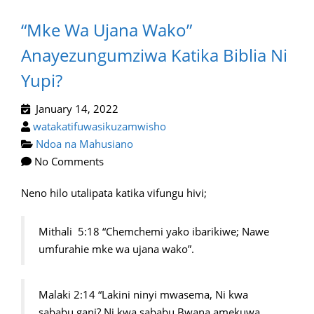
“Mke Wa Ujana Wako”
Anayezungumziwa Katika Biblia Ni
Yupi?
January 14, 2022
watakatifuwasikuzamwisho
Ndoa na Mahusiano
No Comments
Neno hilo utalipata katika vifungu hivi;
Mithali 5:18 “Chemchemi yako ibarikiwe; Nawe
umfurahie mke wa ujana wako”.
Malaki 2:14 “Lakini ninyi mwasema, Ni kwa
sababu gani? Ni kwa sababu Bwana amekuwa