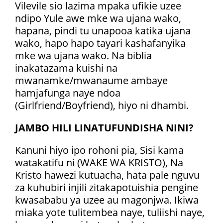
Vilevile sio lazima mpaka ufikie uzee
ndipo Yule awe mke wa ujana wako,
hapana, pindi tu unapooa katika ujana
wako, hapo hapo tayari kashafanyika
mke wa ujana wako. Na biblia
inakatazama kuishi na
mwanamke/mwanaume ambaye
hamjafunga naye ndoa
(Girlfriend/Boyfriend), hiyo ni dhambi.
JAMBO HILI LINATUFUNDISHA NINI?
Kanuni hiyo ipo rohoni pia, Sisi kama
watakatifu ni (WAKE WA KRISTO), Na
Kristo hawezi kutuacha, hata pale nguvu
za kuhubiri injili zitakapotuishia pengine
kwasababu ya uzee au magonjwa. Ikiwa
miaka yote tulitembea naye, tuliishi naye,