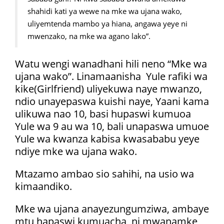
shahidi kati ya wewe na mke wa ujana wako,
uliyemtenda mambo ya hiana, angawa yeye ni
mwenzako, na mke wa agano lako”.
Watu wengi wanadhani hili neno “Mke wa
ujana wako”. Linamaanisha Yule rafiki wa
kike(Girlfriend) uliyekuwa naye mwanzo,
ndio unayepaswa kuishi naye, Yaani kama
ulikuwa nao 10, basi hupaswi kumuoa
Yule wa 9 au wa 10, bali unapaswa umuoe
Yule wa kwanza kabisa kwasababu yeye
ndiye mke wa ujana wako.
Mtazamo ambao sio sahihi, na usio wa
kimaandiko.
Mke wa ujana anayezungumziwa, ambaye
mtu hapaswi kumuacha, ni mwanamke