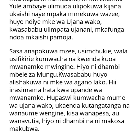
Yule ambaye ulimuoa ulipokuwa kijana
ukaishi naye mpaka mmekuwa wazee,
huyo ndiye mke wa Ujana wako,
kwasababu ulimpata ujanani, mkafunga
ndoa mkaishi pamoja.
Sasa anapokuwa mzee, usimchukie, wala
usifikirie kumwacha na kwenda kuoa
mwanamke mwingine. Hiyo ni dhambi
mbele za Mungu.Kwasababu huyo
alishakuwa ni mke wa agano lako. Hii
inasimama hata kwa upande wa
mwanamke. Hupaswi kumwacha mume
wa ujana wako, ukaenda kutangatanga na
wanaume wengine, kisa wanapesa, au
wanavutia, hiyo ni dhambi na ni makosa
makubwa.