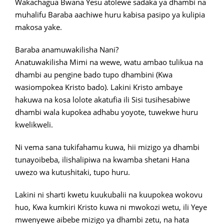
Wakachagua Bwana Yesu atolewe sadaka ya dhambi na
muhalifu Baraba aachiwe huru kabisa pasipo ya kulipia
makosa yake.
Baraba anamuwakilisha Nani?
Anatuwakilisha Mimi na wewe, watu ambao tulikua na
dhambi au pengine bado tupo dhambini (Kwa
wasiompokea Kristo bado). Lakini Kristo ambaye
hakuwa na kosa lolote akatufia ili Sisi tusihesabiwe
dhambi wala kupokea adhabu yoyote, tuwekwe huru
kwelikweli.
Ni vema sana tukifahamu kuwa, hii mizigo ya dhambi
tunayoibeba, ilishalipiwa na kwamba shetani Hana
uwezo wa kutushitaki, tupo huru.
Lakini ni sharti kwetu kuukubalii na kuupokea wokovu
huo, Kwa kumkiri Kristo kuwa ni mwokozi wetu, ili Yeye
mwenyewe aibebe mizigo ya dhambi zetu, na hata