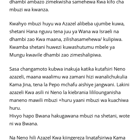
dhambi ambazo zimekwisha samehewa Kwa kifo cha
mbuzi wa kwanza.
Kwahyo mbuzi huyu wa Azazel alibeba ujumbe kuwa,
shetani Hana nguvu tena juu ya Wana wa Israeli na
dhambi zao Kwa maana, zilishasamehewa/ kulipiwa.
Kwamba shetani huwezi kuwashutumu mbele ya
Mungu kwavile dhambi zao zimeshalipiwa.
Sasa changamoto kubwa inakuja katika kutafsiri Neno
azazeli, maana waalimu wa zamani hizi wanalichukulia
Kama Jina, tena la Pepo mchafu aishiye jangwani. Lakini
azazeli Kwa asili ni Neno la kiebrania lililounganisha
maneno mawili mbuzi +huru yaani mbuzi wa kuachiwa
huru.
Hivyo hapo Bwana hakugawana mbuzi na shetani, wote
ni wa Bwana.
Na Neno hili Azazel Kwa kiingereza linatafsiriwa Kama