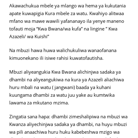
Akawachukua mbele ya mlango wa hema ya kukutania
apate kuwapigia Kura mbele za watu. Kwahiyo alitwaa
mfano wa mawe wawili yafananayo ila yenye maneno
tofauti moja “Kwa Bwana/wa kufa” na lingine ” Kwa
Azazeli/ wa Kuishi”
Na mbuzi hawa huwa walichukuliwa wanaofanana
kimuonekano ili isiwe rahisi kuwatofautisha.
Mbuzi aliyeangukia Kwa Bwana alichinjwa sadaka ya
dhambi na aliyeangukiwa na kura ya Azazeli aliachiwa
huru mbali na watu ( jangwani) baada ya kuhani
kuungama dhambi za watu juu yake au kumtwika
lawama za mkutano mzima.
Zingatia sana hapa: dhambi zimeshalipiwa na mbuzi wa
Kwanza aliyechinjwa sadaka ya dhambi, na huyu mbuzi
wa pili anaachiwa huru huku kabebeshwa mzigo wa