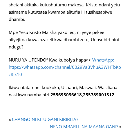
shetani akitaka kutushutumu makosa, Kristo ndani yetu
asimame kututetea kwamba alitufia ili tusihesabiwe
dhambi.
Mpe Yesu Kristo Maisha yako leo, ni yeye pekee
aliyejitoa kuwa azazeli kwa dhambi zetu, Unasubiri nini
ndugu?
NURU YA UPENDO” Kwa kubofya hapa>>
WhatsApp:
https://whatsapp.com/channel/0029VaBVhuA3WHTbKo
z8jx10
Ikiwa utatamani kuokoka, Ushauri, Maswali, Wasiliana
nasi kwa namba hizi
255693036618,255789001312
«
CHANGO NI KITU GANI KIBIBLIA?
NENO MBARI LINA MAANA GANI?
»