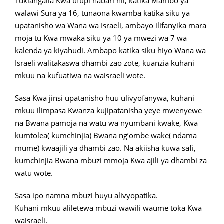
Tukiangalia Kwa ufupi habari hii, katika Mambo ya
walawi Sura ya 16, tunaona kwamba katika siku ya
upatanisho wa Wana wa Israeli, ambayo ilifanyika mara
moja tu Kwa mwaka siku ya 10 ya mwezi wa 7 wa
kalenda ya kiyahudi. Ambapo katika siku hiyo Wana wa
Israeli walitakaswa dhambi zao zote, kuanzia kuhani
mkuu na kufuatiwa na waisraeli wote.
Sasa Kwa jinsi upatanisho huu ulivyofanywa, kuhani
mkuu ilimpasa Kwanza kujipatanisha yeye mwenyewe
na Bwana pamoja na watu wa nyumbani kwake, Kwa
kumtolea( kumchinjia) Bwana ng’ombe wake( ndama
mume) kwaajili ya dhambi zao. Na akiisha kuwa safi,
kumchinjia Bwana mbuzi mmoja Kwa ajili ya dhambi za
watu wote.
Sasa ipo namna mbuzi huyu alivyopatika.
Kuhani mkuu aliletewa mbuzi wawili waume toka Kwa
waisraeli.