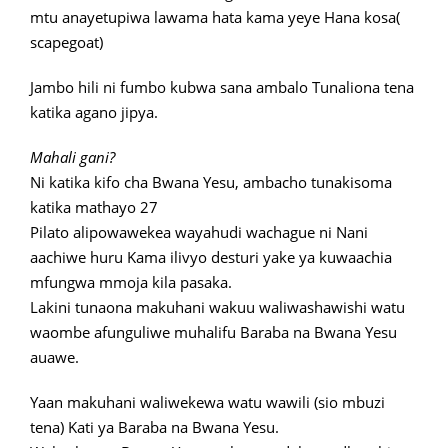
mtu anayetupiwa lawama hata kama yeye Hana kosa(
scapegoat)
Jambo hili ni fumbo kubwa sana ambalo Tunaliona tena
katika agano jipya.
Mahali gani?
Ni katika kifo cha Bwana Yesu, ambacho tunakisoma
katika mathayo 27
Pilato alipowawekea wayahudi wachague ni Nani
aachiwe huru Kama ilivyo desturi yake ya kuwaachia
mfungwa mmoja kila pasaka.
Lakini tunaona makuhani wakuu waliwashawishi watu
waombe afunguliwe muhalifu Baraba na Bwana Yesu
auawe.
Yaan makuhani waliwekewa watu wawili (sio mbuzi
tena) Kati ya Baraba na Bwana Yesu.