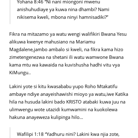
Yohana 8:46 “Ni nani miongoni mwenu
anishuhudiaye ya kuwa nina dhambi? Nami
nikisema kweli, mbona ninyi hamnisadiki?”
Fikra na mitazamo ya watu wengi walifikiri Bwana Yesu
alikuwa kwenye mahusiano na Mariamu
Magdalene,jambo ambalo si kweli, na fikra kama hizo
zimetengenezwa na shetani ili watu wamwone Bwana
kama mtu wa kawaida na kuvishusha hadhi vitu vya
KiMungu..
Lakini yote si kitu kwasababu yupo Roho Mtakatifu
ambaye ndiye anayeishawishi mioyo ya watu,iwe Katika
hila na husuda lakini bado KRISTO atabaki kuwa juu na
ulimwengu wote utazidi kumwamini na kuokolewa
hakuna anayeweza kulipinga hilo…
Wafilipi 1:18 “Yadhuru nini? Lakini kwa njia zote,