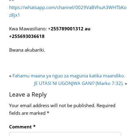
https://whatsapp.com/channel/0029VaBVhuA3WHTbKo
z8jx1
Kwa Mawasiliano: +
255789001312 au
+255693036618
Bwana akubariki.
«
Fahamu maana ya nguo za magunia katika maandiko.
JE UTASI NI UGONJWA GANI? (Marko 7:32).
»
Leave a Reply
Your email address will not be published.
Required
fields are marked
*
Comment
*