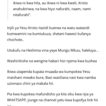
ikiwa ni kwa hila, au ikiwa ni kwa kweli, Kristo
anahubiriwa; na kwa hiyo nafurahi, naam, nami
nitafurahi”.
Injili ya Yesu Kristo itazidi kuenea na watu watazidi
kumwamini na kumtukuza, shetani hawezi kufanya
chochote..
Utukufu na Heshima vina yeye Mungu Mkuu, haleluya…
Washirikishe na wengine habari hizi njema kwa kushea
Ikiwa utapenda kupata msaada wa kumpokea Yesu
maishani mwako bure, Basi wasiliana nasi kwa namba
uzionazo chini ya makala hii.
Pia kwa kupokea mafundisho ya kila siku kwa njia ya
WHATSAPP, jiunge na channel yetu kwa kupofya link hii
>>