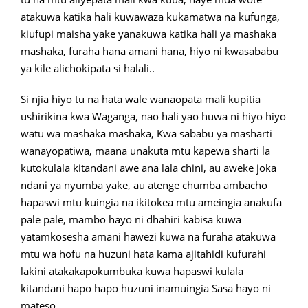
atakuwa katika hali kuwawaza kukamatwa na kufunga,
kiufupi maisha yake yanakuwa katika hali ya mashaka
mashaka, furaha hana amani hana, hiyo ni kwasababu
ya kile alichokipata si halali..
Si njia hiyo tu na hata wale wanaopata mali kupitia
ushirikina kwa Waganga, nao hali yao huwa ni hiyo hiyo
watu wa mashaka mashaka, Kwa sababu ya masharti
wanayopatiwa, maana unakuta mtu kapewa sharti la
kutokulala kitandani awe ana lala chini, au aweke joka
ndani ya nyumba yake, au atenge chumba ambacho
hapaswi mtu kuingia na ikitokea mtu ameingia anakufa
pale pale, mambo hayo ni dhahiri kabisa kuwa
yatamkosesha amani hawezi kuwa na furaha atakuwa
mtu wa hofu na huzuni hata kama ajitahidi kufurahi
lakini atakakapokumbuka kuwa hapaswi kulala
kitandani hapo hapo huzuni inamuingia Sasa hayo ni
mateso.