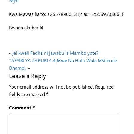
z8jx1
Kwa Mawasiliano: +255789001312 au +255693036618
Bwana akubariki.
«
Je! kweli Fedha ni Jawabu la Mambo yote?
TAFSIRI YA ZABURI 4:4,Mwe Na Hofu Wala Msitende
Dhambi,
»
Leave a Reply
Your email address will not be published.
Required
fields are marked
*
Comment
*