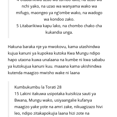
nchi yako, na uzao wa wanyama wako wa
mifugo, maongeo ya ng’ombe wako, na wadogo
wa kondoo zako.
5 Litabarikiwa kapu lako, na chombo chako cha
kukandia unga.
Hakuna baraka nje ya mwokovu, kama utashindwa
kujua kanuni ya kupokea kutoka Kwa Mungu ndipo
hapo utaona kuwa unalaana na kumbe ni kwa sababu
ya kutokujua kanuni kuu. maaana kama ukishindwa
kutenda maagizo mwisho wake ni laana
Kumbukumbu la Torati 28
15 Lakini itakuwa usipotaka kuisikiza sauti ya
Bwana, Mungu wako, usiyaangalie kufanya
maagizo yake yote na amri zake, nikuagizazo hivi
leo, ndipo zitakapokujia laana hizi zote na