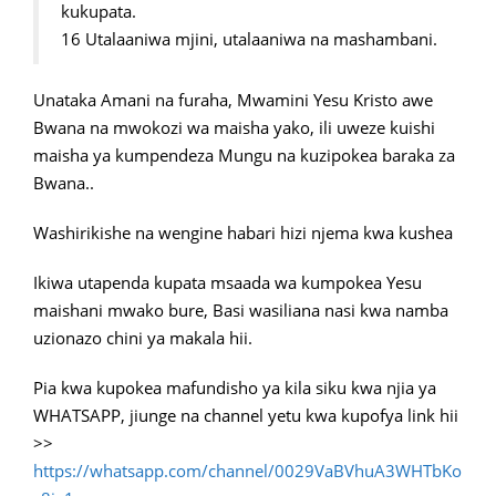
kukupata.
16 Utalaaniwa mjini, utalaaniwa na mashambani.
Unataka Amani na furaha, Mwamini Yesu Kristo awe
Bwana na mwokozi wa maisha yako, ili uweze kuishi
maisha ya kumpendeza Mungu na kuzipokea baraka za
Bwana..
Washirikishe na wengine habari hizi njema kwa kushea
Ikiwa utapenda kupata msaada wa kumpokea Yesu
maishani mwako bure, Basi wasiliana nasi kwa namba
uzionazo chini ya makala hii.
Pia kwa kupokea mafundisho ya kila siku kwa njia ya
WHATSAPP, jiunge na channel yetu kwa kupofya link hii
>>
https://whatsapp.com/channel/0029VaBVhuA3WHTbKo