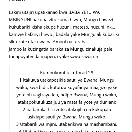
Lakini utajiri upatikanao kwa BABA YETU WA
MBINGUNI hakuna vitu kama hivyo, Mungu hawezi
kukubariki kisha akupe huzuni, mateso, huzuni. nk…
kamwe hafanyi hivyo , badala yake Mungu akikubariki
siku zote utakuwa na Amani na furaha,
Jambo la kuzingatia baraka za Mungu zinakuja pale
tunapoyatenda mapenzi yake sawa sawa na
Kumbukumbu la Torati 28
1 Itakuwa utakaposikia sauti ya Bwana, Mungu
wako, kwa bidii, kutunza kuyafanya maagizo yake
yote nikuagizayo leo, ndipo Bwana, Mungu wako,
atakapokutukuza juu ya mataifa yote ya duniani;
2 na baraka hizi zote zitakujilia na kukupata
usikiapo sauti ya Bwana, Mungu wako.
3 Utabarikiwa mjini, utabarikiwa na mashambani.
4 Utabarikiwa uzao wa tumbo lako, na uzao wa