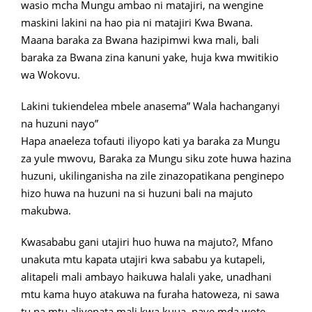
wasio mcha Mungu ambao ni matajiri, na wengine
maskini lakini na hao pia ni matajiri Kwa Bwana.
Maana baraka za Bwana hazipimwi kwa mali, bali
baraka za Bwana zina kanuni yake, huja kwa mwitikio
wa Wokovu.
Lakini tukiendelea mbele anasema” Wala hachanganyi
na huzuni nayo”
Hapa anaeleza tofauti iliyopo kati ya baraka za Mungu
za yule mwovu, Baraka za Mungu siku zote huwa hazina
huzuni, ukilinganisha na zile zinazopatikana penginepo
hizo huwa na huzuni na si huzuni bali na majuto
makubwa.
Kwasababu gani utajiri huo huwa na majuto?, Mfano
unakuta mtu kapata utajiri kwa sababu ya kutapeli,
alitapeli mali ambayo haikuwa halali yake, unadhani
mtu kama huyo atakuwa na furaha hatoweza, ni sawa
tu na mtu aliyepata mali kwa kuua, naye mda wote