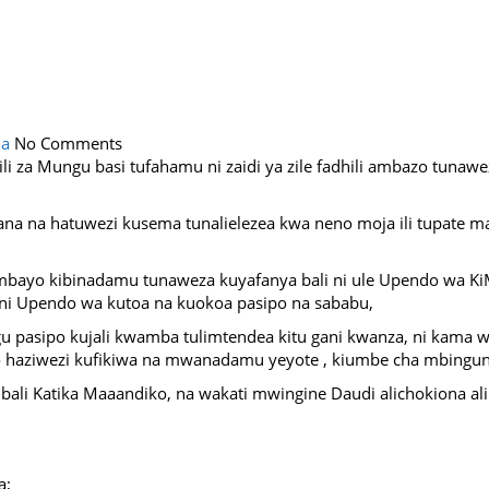
ia
No Comments
i za Mungu basi tufahamu ni zaidi ya zile fadhili ambazo tuna
 sana na hatuwezi kusema tunalielezea kwa neno moja ili tupat
bayo kibinadamu tunaweza kuyafanya bali ni ule Upendo wa Ki
, ni Upendo wa kutoa na kuokoa pasipo na sababu,
asipo kujali kwamba tulimtendea kitu gani kwanza, ni kama 
 haziwezi kufikiwa na mwanadamu yeyote , kiumbe cha mbinguni 
ali Katika Maaandiko, na wakati mwingine Daudi alichokiona ali
a;