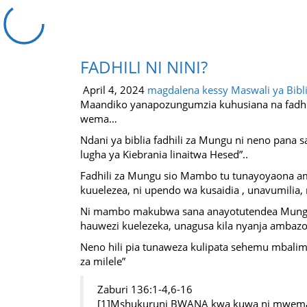
FADHILI NI NINI?
April 4, 2024
magdalena kessy
Maswali ya Bibl
Maandiko yanapozungumzia kuhusiana na fadhil
wema…
Ndani ya biblia fadhili za Mungu ni neno pana
lugha ya Kiebrania linaitwa Hesed”..
Fadhili za Mungu sio Mambo tu tunayoyaona am
kuuelezea, ni upendo wa kusaidia , unavumilia
Ni mambo makubwa sana anayotutendea Mungu p
hauwezi kuelezeka, unagusa kila nyanja ambazo
Neno hili pia tunaweza kulipata sehemu mbalimb
za milele”
Zaburi 136:1-4,6-16
[1]Mshukuruni BWANA kwa kuwa ni mwem