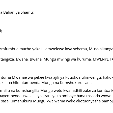
ka Bahari ya Shamu;
i;
ipomfumbua macho yake ili amwelewe kwa sehemu, Musa alitang
katangaza, Bwana, Bwana, Mungu mwingi wa huruma, MWENYE FAD
tuma Mwanae wa pekee kwa ajili ya kuuokoa ulimwengu, hakuku
,ukilijua hilo utampenda Mungu na Kumshukuru sana…
umsifu na kumshangilia Mungu wetu kwa fadhili zake za kumt
empenda kwa ajili ya jirani yako ambaye hana msaada wowote
za sasa Kumshukuru Mungu kwa wema wake aliotuonyesha pamoj
…