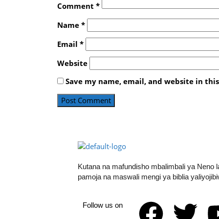
Comment
*
Name
*
Email
*
Website
Save my name, email, and website in thi
Kutana na mafundisho mbalimbali ya Neno 
pamoja na maswali mengi ya biblia yaliyojib
Follow us on