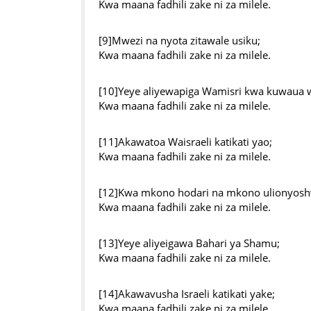
Kwa maana fadhili zake ni za milele.
[9]Mwezi na nyota zitawale usiku;
Kwa maana fadhili zake ni za milele.
[10]Yeye aliyewapiga Wamisri kwa kuwaua 
Kwa maana fadhili zake ni za milele.
[11]Akawatoa Waisraeli katikati yao;
Kwa maana fadhili zake ni za milele.
[12]Kwa mkono hodari na mkono ulionyosh
Kwa maana fadhili zake ni za milele.
[13]Yeye aliyeigawa Bahari ya Shamu;
Kwa maana fadhili zake ni za milele.
[14]Akawavusha Israeli katikati yake;
Kwa maana fadhili zake ni za milele.