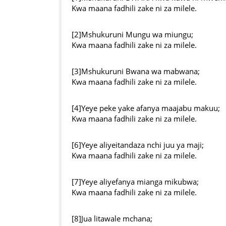
Kwa maana fadhili zake ni za milele.
[2]Mshukuruni Mungu wa miungu;
Kwa maana fadhili zake ni za milele.
[3]Mshukuruni Bwana wa mabwana;
Kwa maana fadhili zake ni za milele.
[4]Yeye peke yake afanya maajabu makuu;
Kwa maana fadhili zake ni za milele.
[6]Yeye aliyeitandaza nchi juu ya maji;
Kwa maana fadhili zake ni za milele.
[7]Yeye aliyefanya mianga mikubwa;
Kwa maana fadhili zake ni za milele.
[8]Jua litawale mchana;