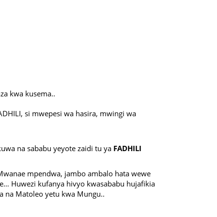
aza kwa kusema..
HILI, si mwepesi wa hasira, mwingi wa
wa na sababu yeyote zaidi tu ya
FADHILI
oa Mwanae mpendwa, jambo ambalo hata wewe
… Huwezi kufanya hivyo kwasababu hujafikia
a na Matoleo yetu kwa Mungu..