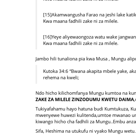
[15]Akamwangusha Farao na jeshi lake kati
Kwa maana fadhili zake ni za milele.
[16]Yeye aliyewaongoza watu wake jangwan
Kwa maana fadhili zake ni za milele.
Jambo hili tunaliona pia kwa Musa , Mungu al
Kutoka 34:6 “Bwana akapita mbele yake, a
rehema na kweli;
Ndo hicho kilichomfanya Mungu kumtoa na kum
ZAKE ZA MILELE ZINZODUMU KWETU DAIMA
Tukiyafahamu hayo hatuna budi Kumtukuza, K
mwenyewe huwezi kulitenda,umtoe mwanao unay
kiwango hicho cha fadhili za Mungu..Embu an
Sifa, Heshima na utukufu ni vyako Mungu wetu