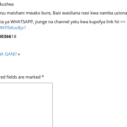
 kushea
u maishani mwako bure, Basi wasiliana nasi kwa namba uzionazo
ia ya WHATSAPP, jiunge na channel yetu kwa kupofya link hii >>
3WHTbKoz8jx1
30366
18
A GANI?
»
red fields are marked
*