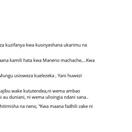
weza kuzifanya kwa kuonyeshana ukarimu na
e maana kamili hata kwa Maneno machache,…Kwa
Mungu usioweza kuelezeka , Yani huwezi
wajibu wake kututendea,ni wema ambao
au duniani, ni wema ulioingia ndani sana..
hitimisha na neno, “Kwa maana fadhili zake ni