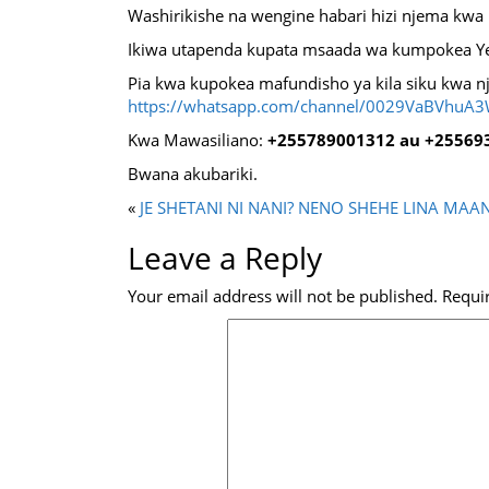
Washirikishe na wengine habari hizi njema kwa
Ikiwa utapenda kupata msaada wa kumpokea Yes
Pia kwa kupokea mafundisho ya kila siku kwa nj
https://whatsapp.com/channel/0029VaBVhuA
Kwa Mawasiliano:
+255789001312 au +25569
Bwana akubariki.
«
JE SHETANI NI NANI?
NENO SHEHE LINA MAAN
Leave a Reply
Your email address will not be published.
Requi