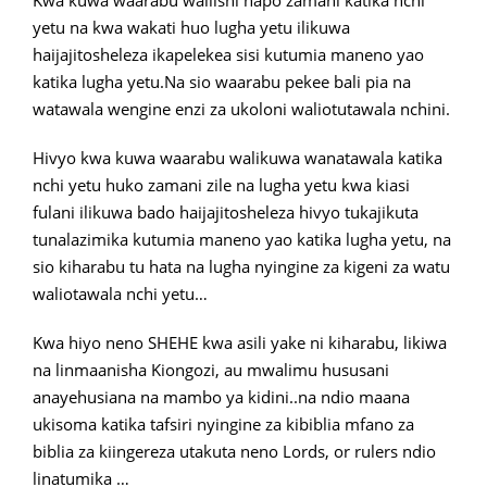
Kwa kuwa waarabu waliishi hapo zamani katika nchi
yetu na kwa wakati huo lugha yetu ilikuwa
haijajitosheleza ikapelekea sisi kutumia maneno yao
katika lugha yetu.Na sio waarabu pekee bali pia na
watawala wengine enzi za ukoloni waliotutawala nchini.
Hivyo kwa kuwa waarabu walikuwa wanatawala katika
nchi yetu huko zamani zile na lugha yetu kwa kiasi
fulani ilikuwa bado haijajitosheleza hivyo tukajikuta
tunalazimika kutumia maneno yao katika lugha yetu, na
sio kiharabu tu hata na lugha nyingine za kigeni za watu
waliotawala nchi yetu…
Kwa hiyo neno SHEHE kwa asili yake ni kiharabu, likiwa
na linmaanisha Kiongozi, au mwalimu hususani
anayehusiana na mambo ya kidini..na ndio maana
ukisoma katika tafsiri nyingine za kibiblia mfano za
biblia za kiingereza utakuta neno Lords, or rulers ndio
linatumika …