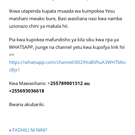
Ikiwa utapenda kupata msaada wa kumpokea Yesu
maishani mwako bure, Basi wasiliana nasi kwa namba
uzionazo chini ya makala hii.
Pia kwa kupokea mafundisho ya kila siku kwa njia ya
WHATSAPP, jiunge na channel yetu kwa kupofya link hii
>>
https://whatsapp.com/channel/0029VaBVhuA3WHTbKo
z8jx1
Kwa Mawasiliano: +
255789001312 au
+255693036618
Bwana akubariki.
«
FADHILI NI NINI?