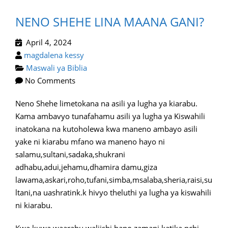
NENO SHEHE LINA MAANA GANI?
April 4, 2024
magdalena kessy
Maswali ya Biblia
No Comments
Neno Shehe limetokana na asili ya lugha ya kiarabu.
Kama ambavyo tunafahamu asili ya lugha ya Kiswahili
inatokana na kutoholewa kwa maneno ambayo asili
yake ni kiarabu mfano wa maneno hayo ni
salamu,sultani,sadaka,shukrani
adhabu,adui,jehamu,dhamira damu,giza
lawama,askari,roho,tufani,simba,msalaba,sheria,raisi,su
ltani,na uashratink.k hivyo theluthi ya lugha ya kiswahili
ni kiarabu.