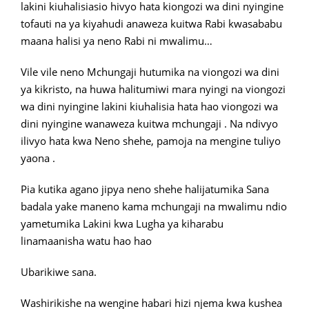
lakini kiuhalisiasio hivyo hata kiongozi wa dini nyingine
tofauti na ya kiyahudi anaweza kuitwa Rabi kwasababu
maana halisi ya neno Rabi ni mwalimu…
Vile vile neno Mchungaji hutumika na viongozi wa dini
ya kikristo, na huwa halitumiwi mara nyingi na viongozi
wa dini nyingine lakini kiuhalisia hata hao viongozi wa
dini nyingine wanaweza kuitwa mchungaji . Na ndivyo
ilivyo hata kwa Neno shehe, pamoja na mengine tuliyo
yaona .
Pia kutika agano jipya neno shehe halijatumika Sana
badala yake maneno kama mchungaji na mwalimu ndio
yametumika Lakini kwa Lugha ya kiharabu
linamaanisha watu hao hao
Ubarikiwe sana.
Washirikishe na wengine habari hizi njema kwa kushea