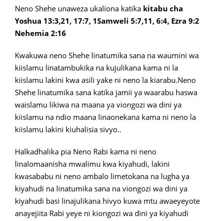
Neno Shehe unaweza ukaliona katika
kitabu cha
Yoshua 13:3,21, 17:7, 1Samweli 5:7,11, 6:4, Ezra 9:2
Nehemia 2:16
Kwakuwa neno Shehe linatumika sana na waumini wa
kiislamu linatambukika na kujulikana kama ni la
kiislamu lakini kwa asili yake ni neno la kiarabu.Neno
Shehe linatumika sana katika jamii ya waarabu haswa
waislamu likiwa na maana ya viongozi wa dini ya
kiislamu na ndio maana linaonekana kama ni neno la
kiislamu lakini kiuhalisia sivyo..
Halkadhalika pia Neno Rabi kama ni neno
linalomaanisha mwalimu kwa kiyahudi, lakini
kwasababu ni neno ambalo limetokana na lugha ya
kiyahudi na linatumika sana na viongozi wa dini ya
kiyahudi basi linajulikana hivyo kuwa mtu awaeyeyote
anayejiita Rabi yeye ni kiongozi wa dini ya kiyahudi