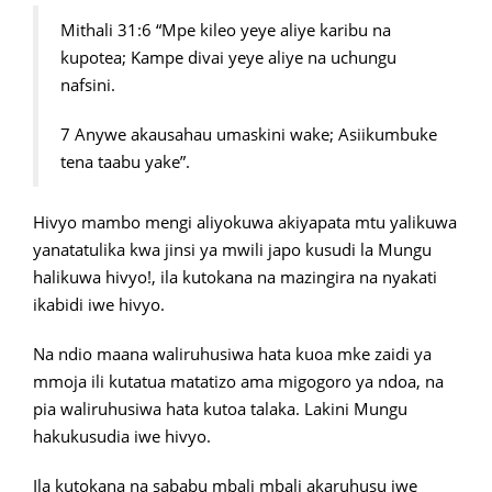
Mithali 31:6 “Mpe kileo yeye aliye karibu na
kupotea; Kampe divai yeye aliye na uchungu
nafsini.
7 Anywe akausahau umaskini wake; Asiikumbuke
tena taabu yake”.
Hivyo mambo mengi aliyokuwa akiyapata mtu yalikuwa
yanatatulika kwa jinsi ya mwili japo kusudi la Mungu
halikuwa hivyo!, ila kutokana na mazingira na nyakati
ikabidi iwe hivyo.
Na ndio maana waliruhusiwa hata kuoa mke zaidi ya
mmoja ili kutatua matatizo ama migogoro ya ndoa, na
pia waliruhusiwa hata kutoa talaka. Lakini Mungu
hakukusudia iwe hivyo.
Ila kutokana na sababu mbali mbali akaruhusu iwe