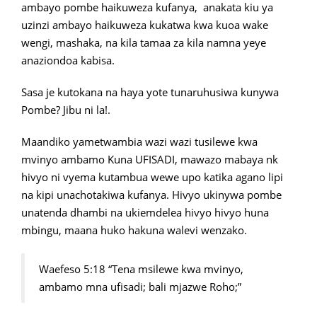
ambayo pombe haikuweza kufanya, anakata kiu ya
uzinzi ambayo haikuweza kukatwa kwa kuoa wake
wengi, mashaka, na kila tamaa za kila namna yeye
anaziondoa kabisa.
Sasa je kutokana na haya yote tunaruhusiwa kunywa
Pombe? Jibu ni la!.
Maandiko yametwambia wazi wazi tusilewe kwa
mvinyo ambamo Kuna UFISADI, mawazo mabaya nk
hivyo ni vyema kutambua wewe upo katika agano lipi
na kipi unachotakiwa kufanya. Hivyo ukinywa pombe
unatenda dhambi na ukiemdelea hivyo hivyo huna
mbingu, maana huko hakuna walevi wenzako.
Waefeso 5:18 “Tena msilewe kwa mvinyo,
ambamo mna ufisadi; bali mjazwe Roho;”