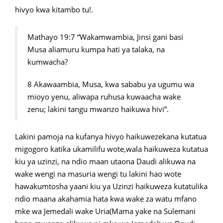
hivyo kwa kitambo tu!.
Mathayo 19:7 “Wakamwambia, Jinsi gani basi
Musa aliamuru kumpa hati ya talaka, na
kumwacha?
8 Akawaambia, Musa, kwa sababu ya ugumu wa
mioyo yenu, aliwapa ruhusa kuwaacha wake
zenu; lakini tangu mwanzo haikuwa hivi”.
Lakini pamoja na kufanya hivyo haikuwezekana kutatua
migogoro katika ukamilifu wote,wala haikuweza kutatua
kiu ya uzinzi, na ndio maan utaona Daudi alikuwa na
wake wengi na masuria wengi tu lakini hao wote
hawakumtosha yaani kiu ya Uzinzi haikuweza kutatulika
ndio maana akahamia hata kwa wake za watu mfano
mke wa Jemedali wake Uria(Mama yake na Sulemani