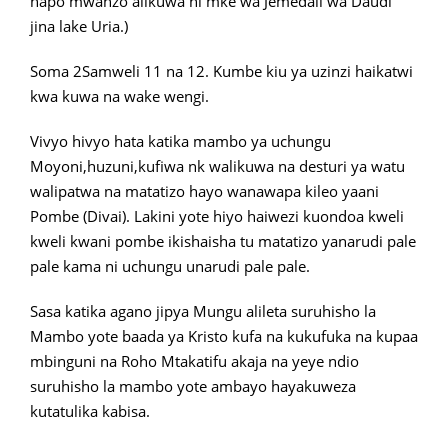
hapo mwanzo alikuwa ni mke wa Jemedali wa Daudi
jina lake Uria.)
Soma 2Samweli 11 na 12. Kumbe kiu ya uzinzi haikatwi
kwa kuwa na wake wengi.
Vivyo hivyo hata katika mambo ya uchungu
Moyoni,huzuni,kufiwa nk walikuwa na desturi ya watu
walipatwa na matatizo hayo wanawapa kileo yaani
Pombe (Divai). Lakini yote hiyo haiwezi kuondoa kweli
kweli kwani pombe ikishaisha tu matatizo yanarudi pale
pale kama ni uchungu unarudi pale pale.
Sasa katika agano jipya Mungu alileta suruhisho la
Mambo yote baada ya Kristo kufa na kukufuka na kupaa
mbinguni na Roho Mtakatifu akaja na yeye ndio
suruhisho la mambo yote ambayo hayakuweza
kutatulika kabisa.