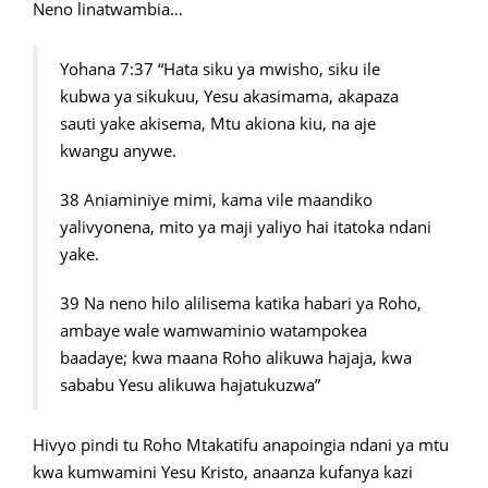
Neno linatwambia…
Yohana 7:37 “Hata siku ya mwisho, siku ile
kubwa ya sikukuu, Yesu akasimama, akapaza
sauti yake akisema, Mtu akiona kiu, na aje
kwangu anywe.
38 Aniaminiye mimi, kama vile maandiko
yalivyonena, mito ya maji yaliyo hai itatoka ndani
yake.
39 Na neno hilo alilisema katika habari ya Roho,
ambaye wale wamwaminio watampokea
baadaye; kwa maana Roho alikuwa hajaja, kwa
sababu Yesu alikuwa hajatukuzwa”
Hivyo pindi tu Roho Mtakatifu anapoingia ndani ya mtu
kwa kumwamini Yesu Kristo, anaanza kufanya kazi