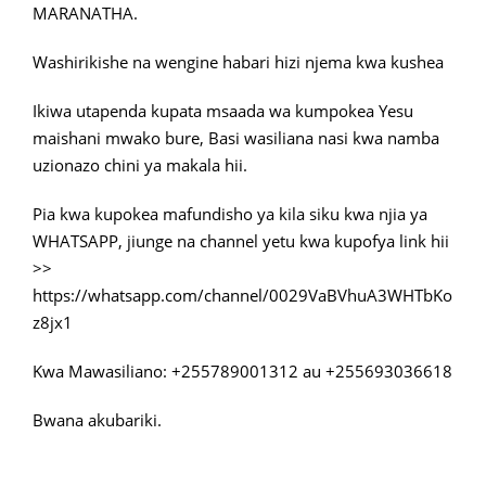
MARANATHA.
Washirikishe na wengine habari hizi njema kwa kushea
Ikiwa utapenda kupata msaada wa kumpokea Yesu
maishani mwako bure, Basi wasiliana nasi kwa namba
uzionazo chini ya makala hii.
Pia kwa kupokea mafundisho ya kila siku kwa njia ya
WHATSAPP, jiunge na channel yetu kwa kupofya link hii
>>
https://whatsapp.com/channel/0029VaBVhuA3WHTbKo
z8jx1
Kwa Mawasiliano: +255789001312 au +255693036618
Bwana akubariki.