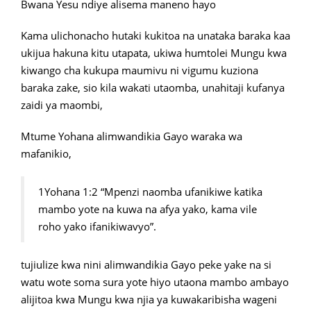
Bwana Yesu ndiye alisema maneno hayo
Kama ulichonacho hutaki kukitoa na unataka baraka kaa
ukijua hakuna kitu utapata, ukiwa humtolei Mungu kwa
kiwango cha kukupa maumivu ni vigumu kuziona
baraka zake, sio kila wakati utaomba, unahitaji kufanya
zaidi ya maombi,
Mtume Yohana alimwandikia Gayo waraka wa
mafanikio,
1Yohana 1:2 “Mpenzi naomba ufanikiwe katika
mambo yote na kuwa na afya yako, kama vile
roho yako ifanikiwavyo”.
tujiulize kwa nini alimwandikia Gayo peke yake na si
watu wote
soma
sura yote hiyo utaona mambo ambayo
alijitoa kwa Mungu kwa njia ya kuwakaribisha wageni