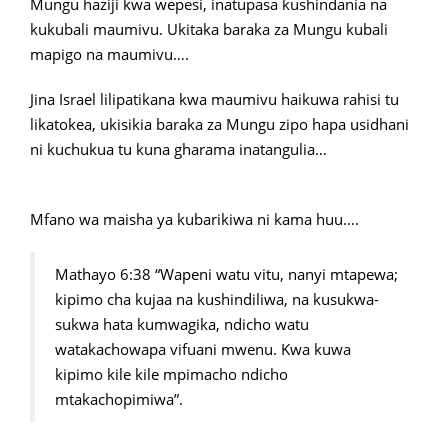
Mungu haziji kwa wepesi, inatupasa kushindania na
kukubali maumivu. Ukitaka baraka za Mungu kubali
mapigo na maumivu….
Jina Israel lilipatikana kwa maumivu haikuwa rahisi tu
likatokea, ukisikia baraka za Mungu zipo hapa usidhani
ni kuchukua tu kuna gharama inatangulia…
Mfano wa maisha ya kubarikiwa ni kama huu….
Mathayo 6:38 “Wapeni watu vitu, nanyi mtapewa;
kipimo cha kujaa na kushindiliwa, na kusukwa-
sukwa hata kumwagika, ndicho watu
watakachowapa vifuani mwenu. Kwa kuwa
kipimo kile kile mpimacho ndicho
mtakachopimiwa”.