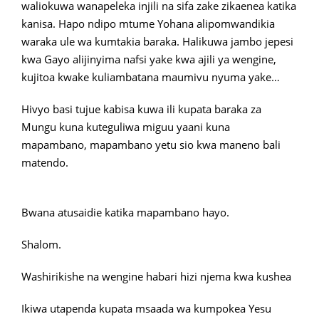
waliokuwa wanapeleka injili na sifa zake zikaenea katika
kanisa. Hapo ndipo mtume Yohana alipomwandikia
waraka ule wa kumtakia baraka. Halikuwa jambo jepesi
kwa Gayo alijinyima nafsi yake kwa ajili ya wengine,
kujitoa kwake kuliambatana maumivu nyuma yake…
Hivyo basi tujue kabisa kuwa ili kupata baraka za
Mungu kuna kuteguliwa miguu yaani kuna
mapambano, mapambano yetu sio kwa maneno bali
matendo.
Bwana atusaidie katika mapambano hayo.
Shalom.
Washirikishe na wengine habari hizi njema kwa kushea
Ikiwa utapenda kupata msaada wa kumpokea Yesu