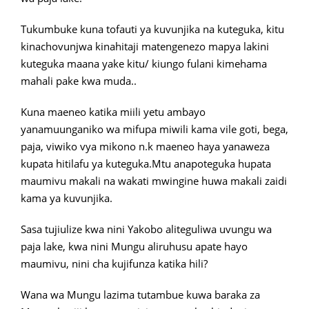
Tukumbuke kuna tofauti ya kuvunjika na kuteguka, kitu
kinachovunjwa kinahitaji matengenezo mapya lakini
kuteguka maana yake kitu/ kiungo fulani kimehama
mahali pake kwa muda..
Kuna maeneo katika miili yetu ambayo
yanamuunganiko wa mifupa miwili kama vile goti, bega,
paja, viwiko vya mikono n.k maeneo haya yanaweza
kupata hitilafu ya kuteguka.Mtu anapoteguka hupata
maumivu makali na wakati mwingine huwa makali zaidi
kama ya kuvunjika.
Sasa tujiulize kwa nini Yakobo aliteguliwa uvungu wa
paja lake, kwa nini Mungu aliruhusu apate hayo
maumivu, nini cha kujifunza katika hili?
Wana wa Mungu lazima tutambue kuwa baraka za