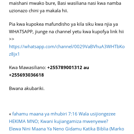
maishani mwako bure, Basi wasiliana nasi kwa namba
uzionazo chini ya makala hii.
Pia kwa kupokea mafundisho ya kila siku kwa njia ya
WHATSAPP, jiunge na channel yetu kwa kupofya link hii
>>
https://whatsapp.com/channel/0029VaBVhuA3WHTbKo
z8jx1
Kwa Mawasiliano:
+255789001312 au
+255693036618
Bwana akubariki.
«
fahamu maana ya mhubiri 7:16 Wala usijiongezee
HEKIMA MNO; Kwani kujiangamiza mwenyewe?
Elewa Nini Maana Ya Neno Gidamu Katika Biblia (Marko