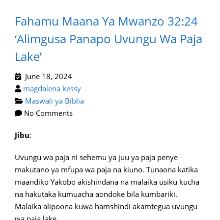
Fahamu Maana Ya Mwanzo 32:24
‘alimgusa Panapo Uvungu Wa Paja
Lake’
June 18, 2024
magdalena kessy
Maswali ya Biblia
No Comments
Jibu
:
Uvungu wa paja ni sehemu ya juu ya paja penye
makutano ya mfupa wa paja na kiuno. Tunaona katika
maandiko Yakobo akishindana na malaika usiku kucha
na hakutaka kumuacha aondoke bila kumbariki.
Malaika alipoona kuwa hamshindi akamtegua uvungu
wa paja lake.