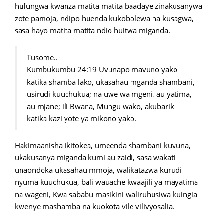
hufungwa kwanza matita matita baadaye zinakusanywa
zote pamoja, ndipo huenda kukobolewa na kusagwa,
sasa hayo matita matita ndio huitwa miganda.
Tusome..
Kumbukumbu 24:19 Uvunapo mavuno yako
katika shamba lako, ukasahau mganda shambani,
usirudi kuuchukua; na uwe wa mgeni, au yatima,
au mjane; ili Bwana, Mungu wako, akubariki
katika kazi yote ya mikono yako.
Hakimaanisha ikitokea, umeenda shambani kuvuna,
ukakusanya miganda kumi au zaidi, sasa wakati
unaondoka ukasahau mmoja, walikatazwa kurudi
nyuma kuuchukua, bali wauache kwaajili ya mayatima
na wageni, Kwa sababu masikini waliruhusiwa kuingia
kwenye mashamba na kuokota vile vilivyosalia.