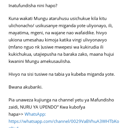
Inatufundisha nini hapo?
Kuna wakati Mungu ataruhusu usichukue kila kitu
ulichonacho/ usikusanye miganda yote uliyonayo, ili,
mayatima, mgeni, na wajane nao wafaidike. hivyo
ukiona umesahau kimoja katika vingi ulivyonavyo
(mfano nguo nk )usiwe mwepesi wa kukirudia ili
kukichukua, utajiepusha na baraka zako, maana hujui
kwanini Mungu amekusaulisha.
Hivyo na sisi tusiwe na tabia ya kubeba miganda yote.
Bwana akubariki.
Pia unaweza kujiunga na channel yetu ya Mafundisho
zaidi, NURU YA UPENDO” Kwa kubofya
hapa>>
WhatsApp:
https://whatsapp.com/channel/0029VaBVhuA3WHTbKo