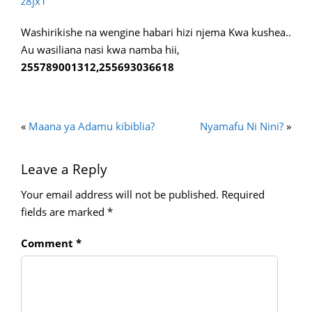
z8jx1
Washirikishe na wengine habari hizi njema Kwa kushea..
Au wasiliana nasi kwa namba hii,
255789001312,255693036618
«
Maana ya Adamu kibiblia?
Nyamafu Ni Nini?
»
Leave a Reply
Your email address will not be published.
Required
fields are marked
*
Comment
*