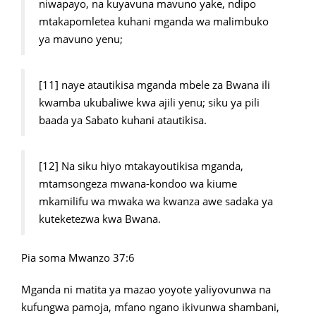
niwapayo, na kuyavuna mavuno yake, ndipo
mtakapomletea kuhani mganda wa malimbuko
ya mavuno yenu;
[11] naye atautikisa mganda mbele za Bwana ili
kwamba ukubaliwe kwa ajili yenu; siku ya pili
baada ya Sabato kuhani atautikisa.
[12] Na siku hiyo mtakayoutikisa mganda,
mtamsongeza mwana-kondoo wa kiume
mkamilifu wa mwaka wa kwanza awe sadaka ya
kuteketezwa kwa Bwana.
Pia soma Mwanzo 37:6
Mganda ni matita ya mazao yoyote yaliyovunwa na
kufungwa pamoja, mfano ngano ikivunwa shambani,