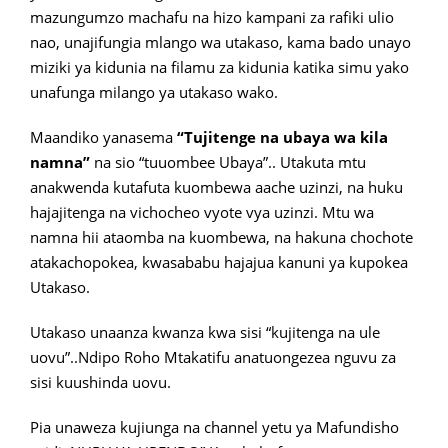
mazungumzo machafu na hizo kampani za rafiki ulio
nao, unajifungia mlango wa utakaso, kama bado unayo
miziki ya kidunia na filamu za kidunia katika simu yako
unafunga milango ya utakaso wako.
Maandiko yanasema
“Tujitenge na ubaya wa kila
namna”
na sio “tuuombee Ubaya”.. Utakuta mtu
anakwenda kutafuta kuombewa aache uzinzi, na huku
hajajitenga na vichocheo vyote vya uzinzi. Mtu wa
namna hii ataomba na kuombewa, na hakuna chochote
atakachopokea, kwasababu hajajua kanuni ya kupokea
Utakaso.
Utakaso unaanza kwanza kwa sisi “kujitenga na ule
uovu”..Ndipo Roho Mtakatifu anatuongezea nguvu za
sisi kuushinda uovu.
Pia unaweza kujiunga na channel yetu ya Mafundisho