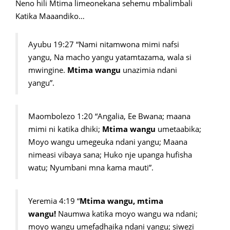
Neno hili Mtima limeonekana sehemu mbalimbali
Katika Maaandiko…
Ayubu 19:27 “Nami nitamwona mimi nafsi
yangu, Na macho yangu yatamtazama, wala si
mwingine.
Mtima wangu
unazimia ndani
yangu”.
Maombolezo 1:20 “Angalia, Ee Bwana; maana
mimi ni katika dhiki;
Mtima wangu
umetaabika;
Moyo wangu umegeuka ndani yangu; Maana
nimeasi vibaya sana; Huko nje upanga hufisha
watu; Nyumbani mna kama mauti”.
Yeremia 4:19 “
Mtima wangu, mtima
wangu!
Naumwa katika moyo wangu wa ndani;
moyo wangu umefadhaika ndani yangu; siwezi