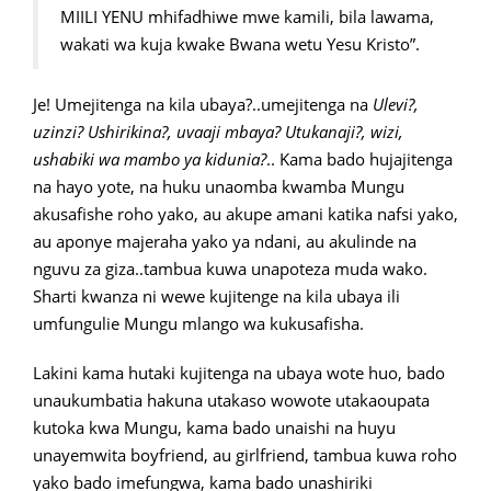
MIILI YENU mhifadhiwe mwe kamili, bila lawama,
wakati wa kuja kwake Bwana wetu Yesu Kristo”.
Je! Umejitenga na kila ubaya?..umejitenga na
Ulevi?,
uzinzi? Ushirikina?, uvaaji mbaya? Utukanaji?, wizi,
ushabiki wa mambo ya kidunia?
.. Kama bado hujajitenga
na hayo yote, na huku unaomba kwamba Mungu
akusafishe roho yako, au akupe amani katika nafsi yako,
au aponye majeraha yako ya ndani, au akulinde na
nguvu za giza..tambua kuwa unapoteza muda wako.
Sharti kwanza ni wewe kujitenge na kila ubaya ili
umfungulie Mungu mlango wa kukusafisha.
Lakini kama hutaki kujitenga na ubaya wote huo, bado
unaukumbatia hakuna utakaso wowote utakaoupata
kutoka kwa Mungu, kama bado unaishi na huyu
unayemwita boyfriend, au girlfriend, tambua kuwa roho
yako bado imefungwa, kama bado unashiriki