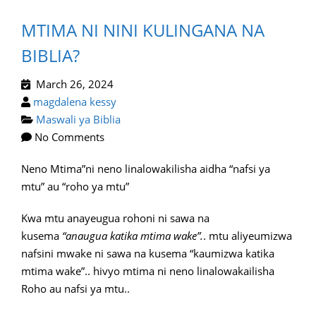
MTIMA NI NINI KULINGANA NA
BIBLIA?
March 26, 2024
magdalena kessy
Maswali ya Biblia
No Comments
Neno Mtima”ni neno linalowakilisha aidha “nafsi ya
mtu” au “roho ya mtu”
Kwa mtu anayeugua rohoni ni sawa na
kusema
“anaugua katika mtima wake”.
. mtu aliyeumizwa
nafsini mwake ni sawa na kusema “kaumizwa katika
mtima wake”.. hivyo mtima ni neno linalowakailisha
Roho au nafsi ya mtu..