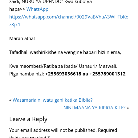
zaidi, NURU YA UPENDO” Kwa kubofya
hapa>>
WhatsApp:
https://whatsapp.com/channel/0029VaBVhuA3WHTbKo
z8jx1
Maran atha!
Tafadhali washirikishe na wengine habari hizi njema,
Kwa maombezi/Ratiba za ibada/ Ushauri/ Maswali.
Piga namba hizi:
+255693036618 au +255789001312
«
Wasamaria ni watu gani katika Biblia?
NINI MAANA YA KIPIGA KITE?
»
Leave a Reply
Your email address will not be published.
Required
fields are marked
*