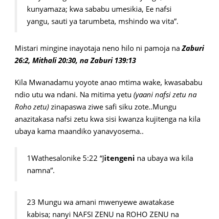
kunyamaza; kwa sababu umesikia, Ee nafsi
yangu, sauti ya tarumbeta, mshindo wa vita”.
Mistari mingine inayotaja neno hilo ni pamoja na
Zaburi
26:2, Mithali 20:30, na Zaburi 139:13
Kila Mwanadamu yoyote anao mtima wake, kwasababu
ndio utu wa ndani. Na mitima yetu
(yaani nafsi zetu na
Roho zetu)
zinapaswa ziwe safi siku zote..Mungu
anazitakasa nafsi zetu kwa sisi kwanza kujitenga na kila
ubaya kama maandiko yanavyosema..
1Wathesalonike 5:22 “J
itengeni
na ubaya wa kila
namna”.
23 Mungu wa amani mwenyewe awatakase
kabisa; nanyi NAFSI ZENU na ROHO ZENU na