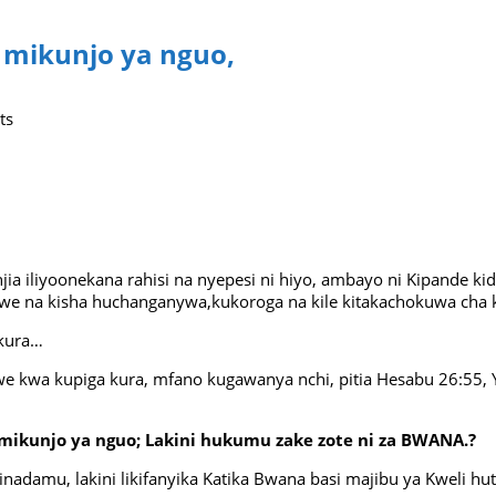
 mikunjo ya nguo,
ts
njia iliyoonekana rahisi na nyepesi ni hiyo, ambayo ni Kipande 
we na kisha huchanganywa,kukoroga na kile kitakachokuwa cha
 kura…
 kwa kupiga kura, mfano kugawanya nchi, pitia Hesabu 26:55, Yos
ikunjo ya nguo; Lakini hukumu zake zote ni za BWANA.?
binadamu, lakini likifanyika Katika Bwana basi majibu ya Kweli 