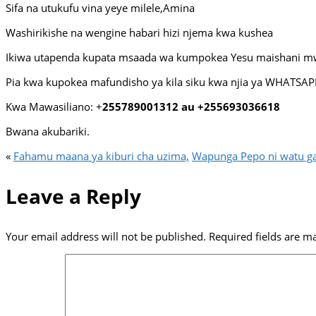
Sifa na utukufu vina yeye milele,Amina
Washirikishe na wengine habari hizi njema kwa kushea
Ikiwa utapenda kupata msaada wa kumpokea Yesu maishani mwak
Pia kwa kupokea mafundisho ya kila siku kwa njia ya WHATSAPP,
Kwa Mawasiliano: +
255789001312 au +255693036618
Bwana akubariki.
«
Fahamu maana ya kiburi cha uzima,
Wapunga Pepo ni watu gan
Leave a Reply
Your email address will not be published.
Required fields are 