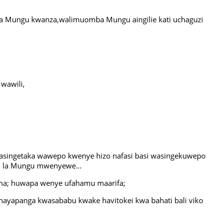
za Mungu kwanza,walimuomba Mungu aingilie kati uchaguzi
wawili,
asingetaka wawepo kwenye hizo nafasi basi wasingekuwepo
mu la Mungu mwenyewe…
kima; huwapa wenye ufahamu maarifa;
hayapanga kwasababu kwake havitokei kwa bahati bali viko