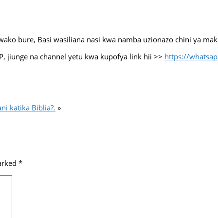
o bure, Basi wasiliana nasi kwa namba uzionazo chini ya makal
 jiunge na channel yetu kwa kupofya link hii >>
https://whats
i katika Biblia?.
»
marked
*