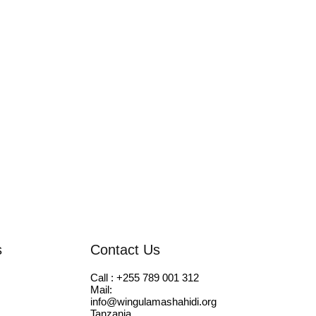
s
Contact Us
Call : +255 789 001 312
Mail:
info@wingulamashahidi.org
Tanzania