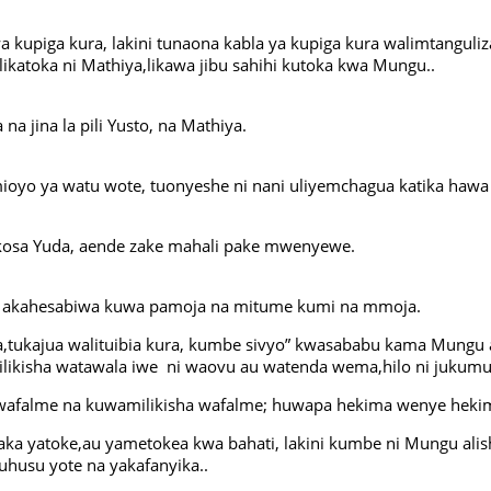
kupiga kura, lakini tunaona kabla ya kupiga kura walimtanguli
ikatoka ni Mathiya,likawa jibu sahihi kutoka kwa Mungu..
a jina la pili Yusto, na Mathiya.
yo ya watu wote, tuonyeshe ni nani uliyemchagua katika hawa 
ukosa Yuda, aende zake mahali pake mwenyewe.
e akahesabiwa kuwa pamoja na mitume kumi na mmoja.
tukajua walituibia kura, kumbe sivyo” kwasababu kama Mungu 
ikisha watawala iwe ni waovu au watenda wema,hilo ni juku
ulu wafalme na kuwamilikisha wafalme; huwapa hekima wenye he
a yatoke,au yametokea kwa bahati, lakini kumbe ni Mungu alis
husu yote na yakafanyika..