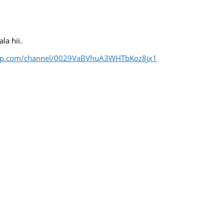
a hii.
app.com/channel/0029VaBVhuA3WHTbKoz8jx1