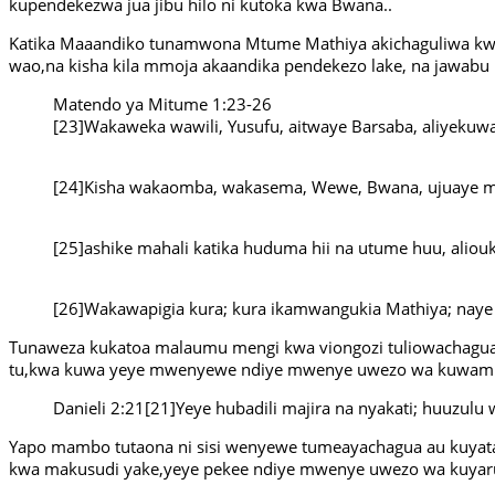
kupendekezwa jua jibu hilo ni kutoka kwa Bwana..
Katika Maaandiko tunamwona Mtume Mathiya akichaguliwa kwa 
wao,na kisha kila mmoja akaandika pendekezo lake, na jawabu l
Matendo ya Mitume 1:23-26
[23]Wakaweka wawili, Yusufu, aitwaye Barsaba, aliyekuwa n
[24]Kisha wakaomba, wakasema, Wewe, Bwana, ujuaye mio
[25]ashike mahali katika huduma hii na utume huu, alio
[26]Wakawapigia kura; kura ikamwangukia Mathiya; nay
Tunaweza kukatoa malaumu mengi kwa viongozi tuliowachagua,
tu,kwa kuwa yeye mwenyewe ndiye mwenye uwezo wa kuwamil
Danieli 2:21[21]Yeye hubadili majira na nyakati; huuz
Yapo mambo tutaona ni sisi wenyewe tumeayachagua au kuyatak
kwa makusudi yake,yeye pekee ndiye mwenye uwezo wa kuyaru