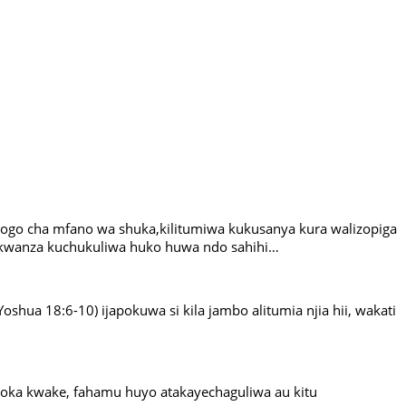
kidogo cha mfano wa shuka,kilitumiwa kukusanya kura walizopiga
 kwanza kuchukuliwa huko huwa ndo sahihi…
hua 18:6-10) ijapokuwa si kila jambo alitumia njia hii, wakati
hutoka kwake, fahamu huyo atakayechaguliwa au kitu