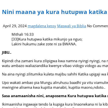
Nini maana ya kura hutupwa katika
April 29, 2024
magdalena kessy
Maswali ya Biblia
No Commen
Mithali 16:33
[33]Kura hutupwa katika mikunjo ya nguo;
Lakini hukumu zake zote ni za BWANA.
JIBU..
Kipindi cha zamani kura zilipigwa kwa namna nyingi nyingi, na 
watu ambazo waliaziandika kwenye vibao vidogo vidogo au ma
Na aina nyingi zilitumika kuleta majibu sahihi Katika upigaji wa
Upo wakati ambao pia Mungu aliruhusu baadhi ya vitu viamuliwe
mwingine alisema kwa kupitia manabii, kupitia maono,ndoto..
Sasa anamaanisha nini, anaposema Kura hutupwa katika m
Ikimaanisha ingawaje tendo la kupiga kura linaonekana ni la ki