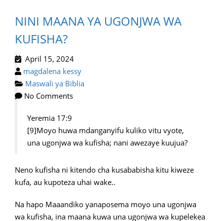
NINI MAANA YA UGONJWA WA
KUFISHA?
April 15, 2024
magdalena kessy
Maswali ya Biblia
No Comments
Yeremia 17:9
[9]Moyo huwa mdanganyifu kuliko vitu vyote,
una ugonjwa wa kufisha; nani awezaye kuujua?
Neno kufisha ni kitendo cha kusababisha kitu kiweze
kufa, au kupoteza uhai wake..
Na hapo Maaandiko yanaposema moyo una ugonjwa
wa kufisha, ina maana kuwa una ugonjwa wa kupelekea