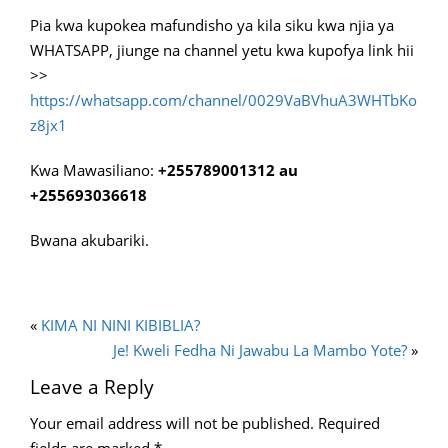
Pia kwa kupokea mafundisho ya kila siku kwa njia ya
WHATSAPP, jiunge na channel yetu kwa kupofya link hii
>>
https://whatsapp.com/channel/0029VaBVhuA3WHTbKo
z8jx1
Kwa Mawasiliano:
+255789001312 au
+255693036618
Bwana akubariki.
«
KIMA NI NINI KIBIBLIA?
Je! Kweli Fedha Ni Jawabu La Mambo Yote?
»
Leave a Reply
Your email address will not be published.
Required