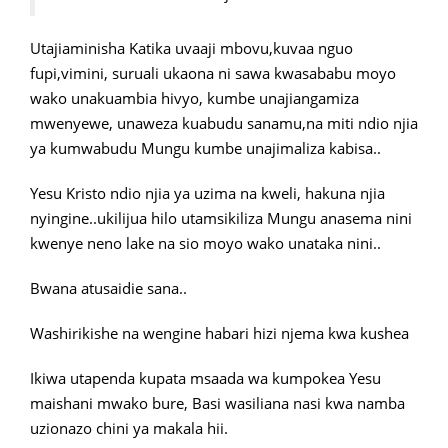
Utajiaminisha Katika uvaaji mbovu,kuvaa nguo
fupi,vimini, suruali ukaona ni sawa kwasababu moyo
wako unakuambia hivyo, kumbe unajiangamiza
mwenyewe, unaweza kuabudu sanamu,na miti ndio njia
ya kumwabudu Mungu kumbe unajimaliza kabisa..
Yesu Kristo ndio njia ya uzima na kweli, hakuna njia
nyingine..ukilijua hilo utamsikiliza Mungu anasema nini
kwenye neno lake na sio moyo wako unataka nini..
Bwana atusaidie sana..
Washirikishe na wengine habari hizi njema kwa kushea
Ikiwa utapenda kupata msaada wa kumpokea Yesu
maishani mwako bure, Basi wasiliana nasi kwa namba
uzionazo chini ya makala hii.