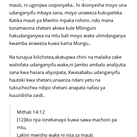
mauti, ni ugonjwa usiponyeka.. hi ikionyesha moyo una
udanganyifu mbaya sana, moyo unaweza kukupeleka
Katika mauti ya Mwilini mpaka rohoni..ndo mana
tunamwona shetani akiwa kule Mbinguni
hakudanganywa na mtu bali moyo wake ulimdanganya
kwamba anaweza kuwa kama Mungu..
Na tunajua kilichotea,akatupwa chini na malaika zake
waliofata udanganyifu wake,ni Jambo ambalo analijutia
sana kwa hasara aliyoipata, Kwasababu udanganyifu
hautoki kwa shetani,unaanza ndani yetu na
tukiuchochea ndipo shetani anapata nafasi ya
kuuzidisha zaidi..
Mithali 14:12
[12]Iko njia ionekanayo kuwa sawa machoni pa
mtu,
Lakini mwisho wake ni njia za mauti.