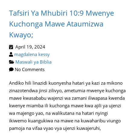
Tafsiri Ya Mhubiri 10:9 Mwenye
Kuchonga Mawe Ataumizwa
Kwayo;
April 19, 2024
magdalena kessy
Maswali ya Biblia
No Comments
Andiko hili linazidi kuonyesha hatari ya kazi za mikono
zinazotendwa jinsi zilivyo, ametumia mwenye kuchonga
mawe kwasababu wajenzi wa zamani iliwapasa kwenda
kwenye miamba ili kuchonga mawe kwa ajili ya ujenzi
wa majengo yao, na walikutana na hatari nyingi
ikiwemo kuangukiwa na mawe na kuwaharibu viungo
pamoja na vifaa vyao vya ujenzi kuwajeruhi,