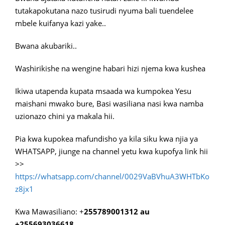
tutakapokutana nazo tusirudi nyuma bali tuendelee
mbele kuifanya kazi yake..
Bwana akubariki..
Washirikishe na wengine habari hizi njema kwa kushea
Ikiwa utapenda kupata msaada wa kumpokea Yesu
maishani mwako bure, Basi wasiliana nasi kwa namba
uzionazo chini ya makala hii.
Pia kwa kupokea mafundisho ya kila siku kwa njia ya
WHATSAPP, jiunge na channel yetu kwa kupofya link hii
>>
https://whatsapp.com/channel/0029VaBVhuA3WHTbKo
z8jx1
Kwa Mawasiliano: +
255789001312 au
+255693036618