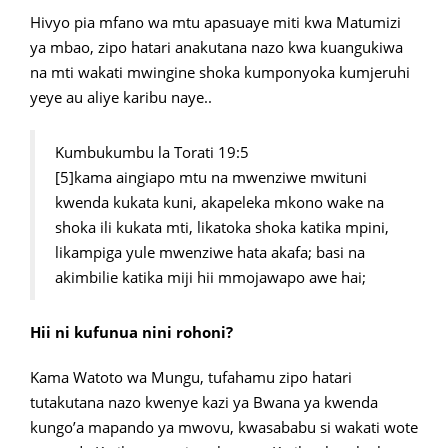
Hivyo pia mfano wa mtu apasuaye miti kwa Matumizi
ya mbao, zipo hatari anakutana nazo kwa kuangukiwa
na mti wakati mwingine shoka kumponyoka kumjeruhi
yeye au aliye karibu naye..
Kumbukumbu la Torati 19:5
[5]kama aingiapo mtu na mwenziwe mwituni
kwenda kukata kuni, akapeleka mkono wake na
shoka ili kukata mti, likatoka shoka katika mpini,
likampiga yule mwenziwe hata akafa; basi na
akimbilie katika miji hii mmojawapo awe hai;
Hii ni kufunua nini rohoni?
Kama Watoto wa Mungu, tufahamu zipo hatari
tutakutana nazo kwenye kazi ya Bwana ya kwenda
kungo’a mapando ya mwovu, kwasababu si wakati wote