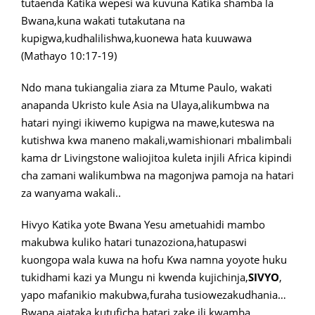
tutaenda Katika wepesi wa kuvuna Katika shamba la
Bwana,kuna wakati tutakutana na
kupigwa,kudhalilishwa,kuonewa hata kuuwawa
(Mathayo 10:17-19)
Ndo mana tukiangalia ziara za Mtume Paulo, wakati
anapanda Ukristo kule Asia na Ulaya,alikumbwa na
hatari nyingi ikiwemo kupigwa na mawe,kuteswa na
kutishwa kwa maneno makali,wamishionari mbalimbali
kama dr Livingstone waliojitoa kuleta injili Africa kipindi
cha zamani walikumbwa na magonjwa pamoja na hatari
za wanyama wakali..
Hivyo Katika yote Bwana Yesu ametuahidi mambo
makubwa kuliko hatari tunazoziona,hatupaswi
kuongopa wala kuwa na hofu Kwa namna yoyote huku
tukidhami kazi ya Mungu ni kwenda kujichinja,
SIVYO
,
yapo mafanikio makubwa,furaha tusiowezakudhania…
Bwana ajataka kutuficha hatari zake ili kwamba