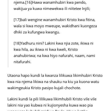
njema.[16]Hawa wanamhubiri kwa pendo,
wakijua ya kuwa nimewekwa ili niitetee Injili;
[17]bali wengine wanamhubiri Kristo kwa fitina,
wala si kwa moyo mweupe, wakidhani kuongeza
dhiki za kufungwa kwangu.
[18]Yadhuru nini? Lakini kwa njia zote, ikiwa ni
kwa hila, au ikiwa ni kwa kweli, Kristo
anahubiriwa; na kwa hiyo nafurahi, naam, nami
nitafurahi.
Utaona hapo kundi la kwanza lilikuwa likimhubiri Kristo
kwa nia njema likiwa na shauku na kiu ya kuona watu
wakimgeukia Kristo pasipo kujali chochote.
Lakini kundi la pili lilikuwa likimhubili Kristo vile vile
lakini nia yao kubwa ni kujionyesha kuwa wao pia