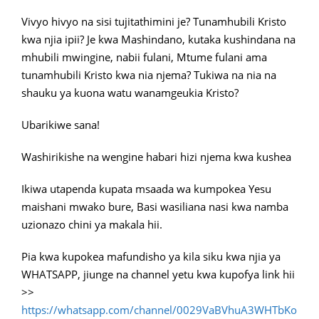
Vivyo hivyo na sisi tujitathimini je? Tunamhubili Kristo
kwa njia ipii? Je kwa Mashindano, kutaka kushindana na
mhubili mwingine, nabii fulani, Mtume fulani ama
tunamhubili Kristo kwa nia njema? Tukiwa na nia na
shauku ya kuona watu wanamgeukia Kristo?
Ubarikiwe sana!
Washirikishe na wengine habari hizi njema kwa kushea
Ikiwa utapenda kupata msaada wa kumpokea Yesu
maishani mwako bure, Basi wasiliana nasi kwa namba
uzionazo chini ya makala hii.
Pia kwa kupokea mafundisho ya kila siku kwa njia ya
WHATSAPP, jiunge na channel yetu kwa kupofya link hii
>>
https://whatsapp.com/channel/0029VaBVhuA3WHTbKo