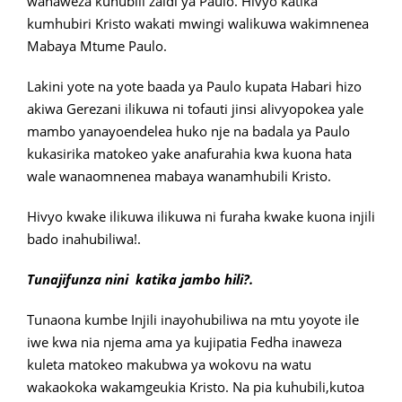
wanaweza kuhubili zaidi ya Paulo. Hivyo katika
kumhubiri Kristo wakati mwingi walikuwa wakimnenea
Mabaya Mtume Paulo.
Lakini yote na yote baada ya Paulo kupata Habari hizo
akiwa Gerezani ilikuwa ni tofauti jinsi alivyopokea yale
mambo yanayoendelea huko nje na badala ya Paulo
kukasirika matokeo yake anafurahia kwa kuona hata
wale wanaomnenea mabaya wanamhubili Kristo.
Hivyo kwake ilikuwa ilikuwa ni furaha kwake kuona injili
bado inahubiliwa!.
Tunajifunza nini katika jambo hili?.
Tunaona kumbe Injili inayohubiliwa na mtu yoyote ile
iwe kwa nia njema ama ya kujipatia Fedha inaweza
kuleta matokeo makubwa ya wokovu na watu
wakaokoka wakamgeukia Kristo. Na pia kuhubili,kutoa