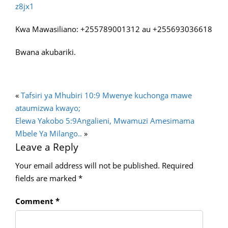
z8jx1
Kwa Mawasiliano: +255789001312 au +255693036618
Bwana akubariki.
«
Tafsiri ya Mhubiri 10:9 Mwenye kuchonga mawe
ataumizwa kwayo;
Elewa Yakobo 5:9Angalieni, Mwamuzi Amesimama
Mbele Ya Milango..
»
Leave a Reply
Your email address will not be published.
Required
fields are marked
*
Comment
*