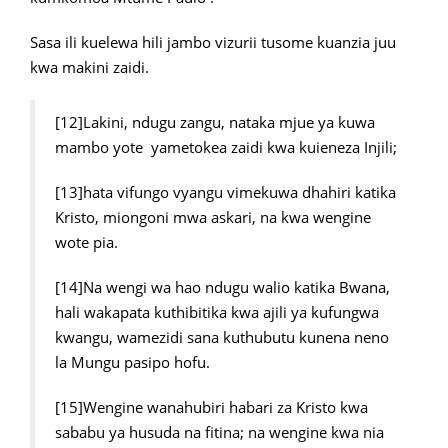
Sasa ili kuelewa hili jambo vizurii tusome kuanzia juu
kwa makini zaidi.
[12]Lakini, ndugu zangu, nataka mjue ya kuwa
mambo yote yametokea zaidi kwa kuieneza Injili;
[13]hata vifungo vyangu vimekuwa dhahiri katika
Kristo, miongoni mwa askari, na kwa wengine
wote pia.
[14]Na wengi wa hao ndugu walio katika Bwana,
hali wakapata kuthibitika kwa ajili ya kufungwa
kwangu, wamezidi sana kuthubutu kunena neno
la Mungu pasipo hofu.
[15]Wengine wanahubiri habari za Kristo kwa
sababu ya husuda na fitina; na wengine kwa nia