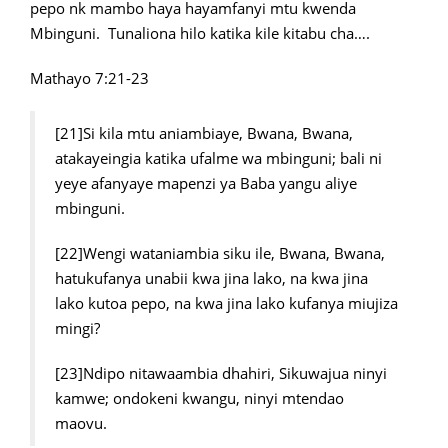
pepo nk mambo haya hayamfanyi mtu kwenda
Mbinguni. Tunaliona hilo katika kile kitabu cha….
Mathayo 7:21-23
[21]Si kila mtu aniambiaye, Bwana, Bwana,
atakayeingia katika ufalme wa mbinguni; bali ni
yeye afanyaye mapenzi ya Baba yangu aliye
mbinguni.
[22]Wengi wataniambia siku ile, Bwana, Bwana,
hatukufanya unabii kwa jina lako, na kwa jina
lako kutoa pepo, na kwa jina lako kufanya miujiza
mingi?
[23]Ndipo nitawaambia dhahiri, Sikuwajua ninyi
kamwe; ondokeni kwangu, ninyi mtendao
maovu.