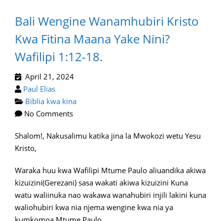
Bali Wengine Wanamhubiri Kristo
Kwa Fitina Maana Yake Nini?
Wafilipi 1:12-18.
April 21, 2024
Paul Elias
Biblia kwa kina
No Comments
Shalom!, Nakusalimu katika jina la Mwokozi wetu Yesu
Kristo,
Waraka huu kwa Wafilipi Mtume Paulo aliuandika akiwa
kizuizini(Gerezani) sasa wakati akiwa kizuizini Kuna
watu waliinuka nao wakawa wanahubiri injili lakini kuna
waliohubiri kwa nia njema wengine kwa nia ya
kumkomoa Mtume Paulo .