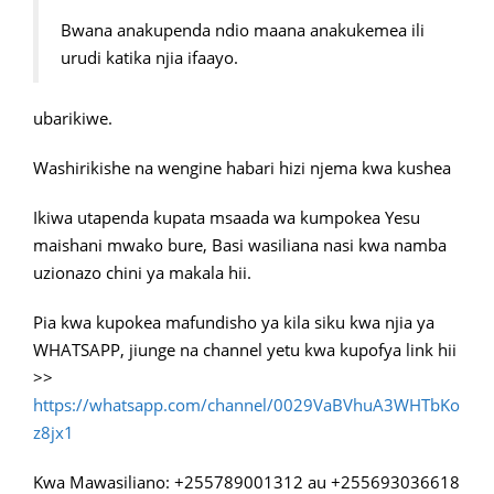
Bwana anakupenda ndio maana anakukemea ili
urudi katika njia ifaayo.
ubarikiwe.
Washirikishe na wengine habari hizi njema kwa kushea
Ikiwa utapenda kupata msaada wa kumpokea Yesu
maishani mwako bure, Basi wasiliana nasi kwa namba
uzionazo chini ya makala hii.
Pia kwa kupokea mafundisho ya kila siku kwa njia ya
WHATSAPP, jiunge na channel yetu kwa kupofya link hii
>>
https://whatsapp.com/channel/0029VaBVhuA3WHTbKo
z8jx1
Kwa Mawasiliano: +255789001312 au +255693036618