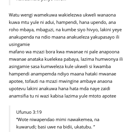
Watu wengi wamekuwa wakielezwa ukweli wanaona
kuwa mtu yule ni adui, hampendi, hana upendo, ana
roho mbaya, mbaguzi, na kumbe siyo hivyo, lakini yeye
anakupenda na ndio maana anakueleza yakupasayo ili
usingamie
mafano wa mzazi bora kwa mwanae ni pale anapoona
mwanae anataka kuelekea pabaya, lazima humwonya ili
asingamie sasa kumweleza kule ukweli si kwamba
hampendi anampemda ndiyo maana hataki mwanae
apotee, tofauti na mzazi mwingine ambaye anaona
upotevu lakini anakuwa hana hata mda naye zaidi
anamsifia tu ni wazi kabisa lazima yule mtoto apotee
Ufunuo 3:19
“Wote niwapendao mimi nawakemea, na
kuwarudi; basi uwe na bidii, ukatubu. ”