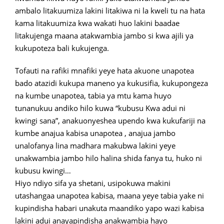
ambalo litakuumiza lakini litakiwa ni la kweli tu na hata
kama litakuumiza kwa wakati huo lakini baadae
litakujenga maana atakwambia jambo si kwa ajili ya
kukupoteza bali kukujenga.
Tofauti na rafiki mnafiki yeye hata akuone unapotea
bado atazidi kukupa maneno ya kukusifia, kukupongeza
na kumbe unapotea, tabia ya mtu kama huyo
tunanukuu andiko hilo kuwa “kubusu Kwa adui ni
kwingi sana”, anakuonyeshea upendo kwa kukufariji na
kumbe anajua kabisa unapotea , anajua jambo
unalofanya lina madhara makubwa lakini yeye
unakwambia jambo hilo halina shida fanya tu, huko ni
kubusu kwingi…
Hiyo ndiyo sifa ya shetani, usipokuwa makini
utashangaa unapotea kabisa, maana yeye tabia yake ni
kupindisha habari unakuta maandiko yapo wazi kabisa
lakini adui anayapindisha anakwambia hayo