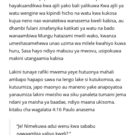
hayakuandikwa kwa ajili yako bali yalikuwa Kwa ajili ya
watu wengine wa kipindi hicho na watu kwa kukosa
kujua neno nao wanatekwa wanasema kweli kabisa, au
dhambi fulani zinafanyika katikati ya watu na bado
wanaambiwa Mungu hatazami mwili wako, kwanza
umeshasamehewa unao uzima wa milele kwahiyo kuwa
huru, Sasa hayo ndiyo mabusu ya mwovu, usipokuwa
makini utangaamia kabisa
Lakini tunaye rafiki mwema yeye hutuonya mahali
ambapo hapapo sawa na lengo lake si kutukomoa, au
kutuumiza, japo maonyo au maneno yake anapoyatoa
yanaumiza lakini mwisho wa siku yanaleta tumaini jema
ndani ya maisha ya baadae, ndiyo maana ukisoma.
kitabu cha wagalatia 4:16 Paulo anasema
“Je! Nimekuwa adui wenu kwa sababu
nawaambia yaliyo kweli? ”