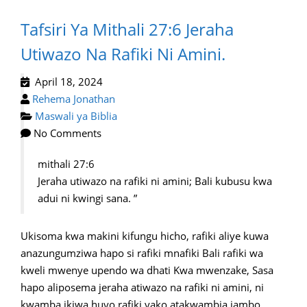
Tafsiri Ya Mithali 27:6 Jeraha
Utiwazo Na Rafiki Ni Amini.
April 18, 2024
Rehema Jonathan
Maswali ya Biblia
No Comments
mithali 27:6
Jeraha utiwazo na rafiki ni amini; Bali kubusu kwa
adui ni kwingi sana. ”
Ukisoma kwa makini kifungu hicho, rafiki aliye kuwa
anazungumziwa hapo si rafiki mnafiki Bali rafiki wa
kweli mwenye upendo wa dhati Kwa mwenzake, Sasa
hapo aliposema jeraha atiwazo na rafiki ni amini, ni
kwamba ikiwa huyo rafiki yako atakwambia jambo