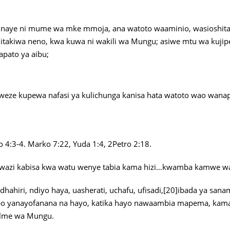
, naye ni mume wa mke mmoja, ana watoto waaminio, wasioshitak
akiwa neno, kwa kuwa ni wakili wa Mungu; asiwe mtu wa kujipe
pato ya aibu;
weze kupewa nafasi ya kulichunga kanisa hata watoto wao wana
o 4:3-4. Marko 7:22, Yuda 1:4, 2Petro 2:18.
 wazi kabisa kwa watu wenye tabia kama hizi…kwamba kamwe was
ahiri, ndiyo haya, uasherati, uchafu, ufisadi,[20]ibada ya sanamu
mambo yanayofanana na hayo, katika hayo nawaambia mapema, ka
alme wa Mungu.