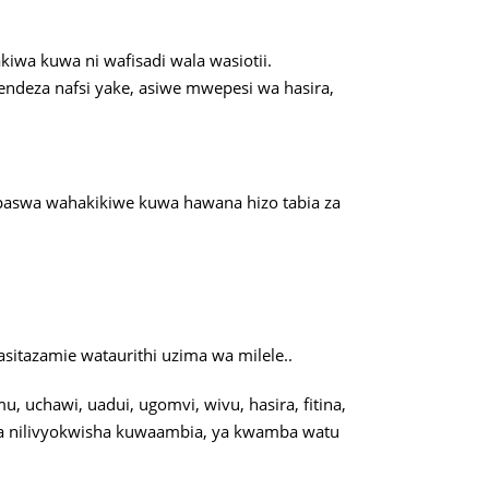
iwa kuwa ni wafisadi wala wasiotii.
ndeza nafsi yake, asiwe mwepesi wa hasira,
paswa wahakikiwe kuwa hawana hizo tabia za
itazamie wataurithi uzima wa milele..
, uchawi, uadui, ugomvi, wivu, hasira, fitina,
ma nilivyokwisha kuwaambia, ya kwamba watu