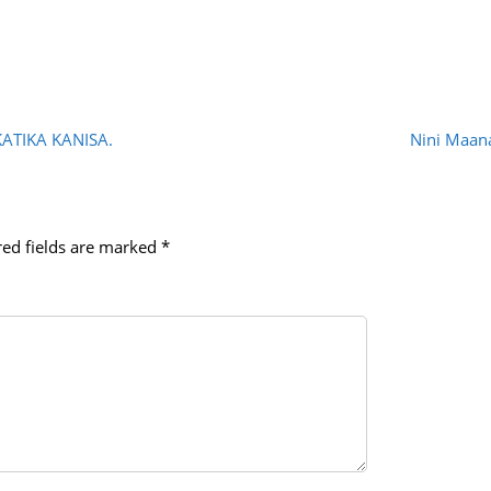
TIKA KANISA.
Nini Maana
red fields are marked
*