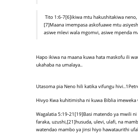
Tito 1:6-7[6]ikiwa mtu hakushitakiwa neno
[7]Maana imempasa askofuawe mtu asiyeshit
asiwe mlevi wala mgomvi, asiwe mpenda ma
Hapo ikiwa na maana kuwa hata maskofu ili wa
ukahaba na umalaya..
Utasoma pia Neno hili katika vifungu hivi..1Petr
Hivyo Kwa kuhitimisha ni kuwa Biblia imeweka
Wagalatia 5:19-21[19]Basi matendo ya mwili ni dh
faraka, uzushi,[21]husuda, ulevi, ulafi, na 
watendao mambo ya jinsi hiyo hawataurithi uf