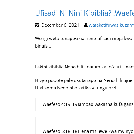
Ufisadi Ni Nini Kibiblia? .Waef
December 6, 2021
watakatifuwasikuzam
Wengi wetu tunaposikia neno ufisadi moja kwa mo
binafsi..
Lakini kibiblia Neno hili linatumika tofauti..l
Hivyo popote pale ukutanapo na Neno hili ujue 
Utalisoma Neno hilo katika vifungu hivi..
Waefeso 4:19[19]ambao wakiisha kufa ganzi
Waefeso 5:18[18]Tena msilewe kwa mvinyo