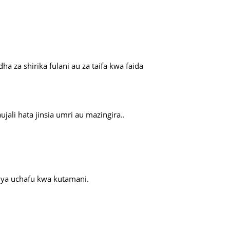
a za shirika fulani au za taifa kwa faida
jali hata jinsia umri au mazingira..
 ya uchafu kwa kutamani.