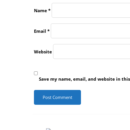
Name
*
Email
*
Website
Save my name, email, and website in thi