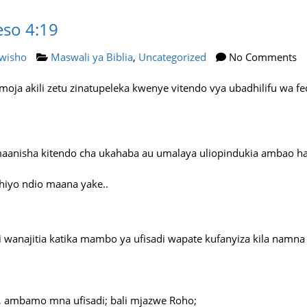
eso 4:19
wisho
Maswali ya Biblia
,
Uncategorized
No Comments
ja akili zetu zinatupeleka kwenye vitendo vya ubadhilifu wa fedh
inamaanisha kitendo cha ukahaba au umalaya uliopindukia ambao hau
hiyo ndio maana yake..
 wanajitia katika mambo ya ufisadi wapate kufanyiza kila namna
, ambamo mna ufisadi; bali mjazwe Roho;