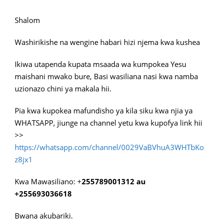
Shalom
Washirikishe na wengine habari hizi njema kwa kushea
Ikiwa utapenda kupata msaada wa kumpokea Yesu
maishani mwako bure, Basi wasiliana nasi kwa namba
uzionazo chini ya makala hii.
Pia kwa kupokea mafundisho ya kila siku kwa njia ya
WHATSAPP, jiunge na channel yetu kwa kupofya link hii
>>
https://whatsapp.com/channel/0029VaBVhuA3WHTbKo
z8jx1
Kwa Mawasiliano: +
255789001312 au
+255693036618
Bwana akubariki.