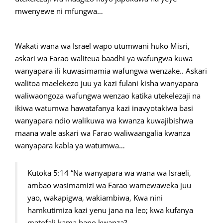
mwenyewe ni mfungwa…
Wakati wana wa Israel wapo utumwani huko Misri,
askari wa Farao waliteua baadhi ya wafungwa kuwa
wanyapara ili kuwasimamia wafungwa wenzake.. Askari
walitoa maelekezo juu ya kazi fulani kisha wanyapara
waliwaongoza wafungwa wenzao katika utekelezaji na
ikiwa watumwa hawatafanya kazi inavyotakiwa basi
wanyapara ndio walikuwa wa kwanza kuwajibishwa
maana wale askari wa Farao waliwaangalia kwanza
wanyapara kabla ya watumwa…
Kutoka 5:14 “Na wanyapara wa wana wa Israeli,
ambao wasimamizi wa Farao wamewaweka juu
yao, wakapigwa, wakiambiwa, Kwa nini
hamkutimiza kazi yenu jana na leo; kwa kufanya
matofali kama hapo kwanza?