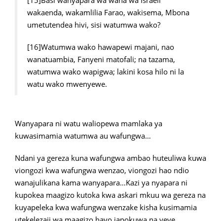
[15]Basi wanyapara wa wana wa Israeli
wakaenda, wakamlilia Farao, wakisema, Mbona
umetutendea hivi, sisi watumwa wako?
[16]Watumwa wako hawapewi majani, nao
wanatuambia, Fanyeni matofali; na tazama,
watumwa wako wapigwa; lakini kosa hilo ni la
watu wako mwenyewe.
Wanyapara ni watu waliopewa mamlaka ya
kuwasimamia watumwa au wafungwa…
Ndani ya gereza kuna wafungwa ambao huteuliwa kuwa
viongozi kwa wafungwa wenzao, viongozi hao ndio
wanajulikana kama wanyapara…Kazi ya nyapara ni
kupokea maagizo kutoka kwa askari mkuu wa gereza na
kuyapeleka kwa wafungwa wenzake kisha kusimamia
utekelezaji wa maagizo hayo japokuwa na yeye