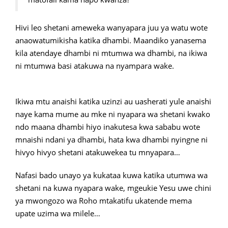
Hivi leo shetani ameweka wanyapara juu ya watu wote
anaowatumikisha katika dhambi. Maandiko yanasema
kila atendaye dhambi ni mtumwa wa dhambi, na ikiwa
ni mtumwa basi atakuwa na nyampara wake.
Ikiwa mtu anaishi katika uzinzi au uasherati yule anaishi
naye kama mume au mke ni nyapara wa shetani kwako
ndo maana dhambi hiyo inakutesa kwa sababu wote
mnaishi ndani ya dhambi, hata kwa dhambi nyingne ni
hivyo hivyo shetani atakuwekea tu mnyapara…
Nafasi bado unayo ya kukataa kuwa katika utumwa wa
shetani na kuwa nyapara wake, mgeukie Yesu uwe chini
ya mwongozo wa Roho mtakatifu ukatende mema
upate uzima wa milele…