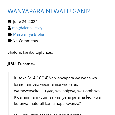
WANYAPARA NI WATU GANI?
June 24, 2024
magdalena kessy
Maswali ya Biblia
No Comments
Shalom, karibu tujifunze..
JIBU, Tusome..
Kutoka 5:14-16[14]Na wanyapara wa wana wa
Israeli, ambao wasimamizi wa Farao
wamewaweka juu yao, wakapigwa, wakiambiwa,
Kwa nini hamkutimiza kazi yenu jana na leo; kwa
kufanya matofali kama hapo kwanza?