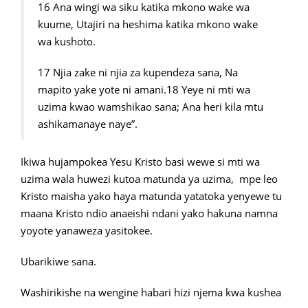
16 Ana wingi wa siku katika mkono wake wa
kuume, Utajiri na heshima katika mkono wake
wa kushoto.
17 Njia zake ni njia za kupendeza sana, Na
mapito yake yote ni amani.18 Yeye ni mti wa
uzima kwao wamshikao sana; Ana heri kila mtu
ashikamanaye naye”.
Ikiwa hujampokea Yesu Kristo basi wewe si mti wa
uzima wala huwezi kutoa matunda ya uzima, mpe leo
Kristo maisha yako haya matunda yatatoka yenyewe tu
maana Kristo ndio anaeishi ndani yako hakuna namna
yoyote yanaweza yasitokee.
Ubarikiwe sana.
Washirikishe na wengine habari hizi njema kwa kushea