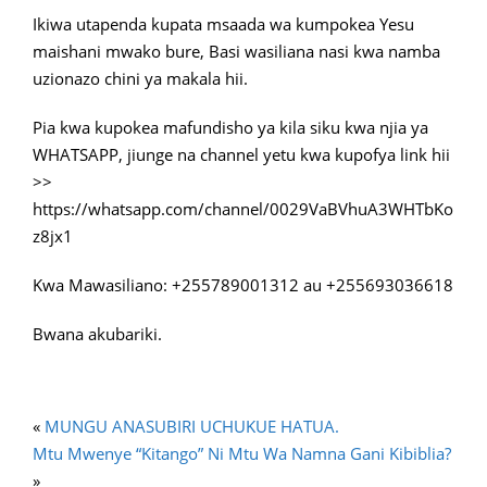
Ikiwa utapenda kupata msaada wa kumpokea Yesu
maishani mwako bure, Basi wasiliana nasi kwa namba
uzionazo chini ya makala hii.
Pia kwa kupokea mafundisho ya kila siku kwa njia ya
WHATSAPP, jiunge na channel yetu kwa kupofya link hii
>>
https://whatsapp.com/channel/0029VaBVhuA3WHTbKo
z8jx1
Kwa Mawasiliano: +255789001312 au +255693036618
Bwana akubariki.
«
MUNGU ANASUBIRI UCHUKUE HATUA.
Mtu Mwenye “Kitango” Ni Mtu Wa Namna Gani Kibiblia?
»