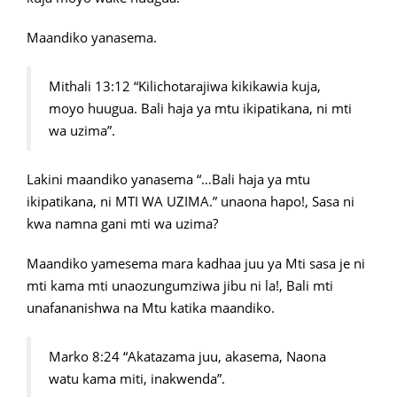
Maandiko yanasema.
Mithali 13:12 “Kilichotarajiwa kikikawia kuja,
moyo huugua. Bali haja ya mtu ikipatikana, ni mti
wa uzima”.
Lakini maandiko yanasema “…Bali haja ya mtu
ikipatikana, ni MTI WA UZIMA.” unaona hapo!, Sasa ni
kwa namna gani mti wa uzima?
Maandiko yamesema mara kadhaa juu ya Mti sasa je ni
mti kama mti unaozungumziwa jibu ni la!, Bali mti
unafananishwa na Mtu katika maandiko.
Marko 8:24 “Akatazama juu, akasema, Naona
watu kama miti, inakwenda”.