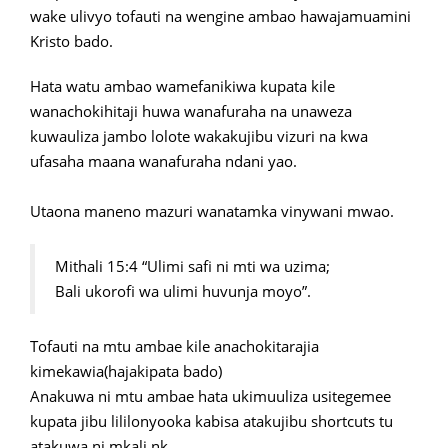
wake ulivyo tofauti na wengine ambao hawajamuamini
Kristo bado.
Hata watu ambao wamefanikiwa kupata kile
wanachokihitaji huwa wanafuraha na unaweza
kuwauliza jambo lolote wakakujibu vizuri na kwa
ufasaha maana wanafuraha ndani yao.
Utaona maneno mazuri wanatamka vinywani mwao.
Mithali 15:4 “Ulimi safi ni mti wa uzima;
Bali ukorofi wa ulimi huvunja moyo”.
Tofauti na mtu ambae kile anachokitarajia
kimekawia(hajakipata bado)
Anakuwa ni mtu ambae hata ukimuuliza usitegemee
kupata jibu lililonyooka kabisa atakujibu shortcuts tu
atakuwa ni mkali nk.