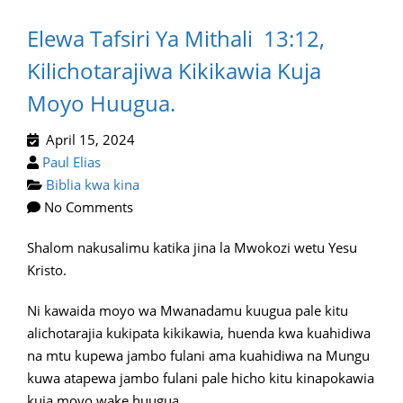
Elewa Tafsiri Ya Mithali 13:12,
Kilichotarajiwa Kikikawia Kuja
Moyo Huugua.
April 15, 2024
Paul Elias
Biblia kwa kina
No Comments
Shalom nakusalimu katika jina la Mwokozi wetu Yesu
Kristo.
Ni kawaida moyo wa Mwanadamu kuugua pale kitu
alichotarajia kukipata kikikawia, huenda kwa kuahidiwa
na mtu kupewa jambo fulani ama kuahidiwa na Mungu
kuwa atapewa jambo fulani pale hicho kitu kinapokawia
kuja moyo wake huugua.