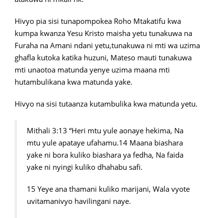
Hivyo pia sisi tunapompokea Roho Mtakatifu kwa
kumpa kwanza Yesu Kristo maisha yetu tunakuwa na
Furaha na Amani ndani yetu,tunakuwa ni mti wa uzima
ghafla kutoka katika huzuni, Mateso mauti tunakuwa
mti unaotoa matunda yenye uzima maana mti
hutambulikana kwa matunda yake.
Hivyo na sisi tutaanza kutambulika kwa matunda yetu.
Mithali 3:13 “Heri mtu yule aonaye hekima, Na
mtu yule apataye ufahamu.14 Maana biashara
yake ni bora kuliko biashara ya fedha, Na faida
yake ni nyingi kuliko dhahabu safi.
15 Yeye ana thamani kuliko marijani, Wala vyote
uvitamanivyo havilingani naye.