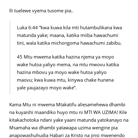
Ili tuelewe vyema tusome pia..
Luka 6:44 “kwa kuwa kila mti hutambulikana kwa
matunda yake; maana, katika miiba hawachumi
tini, wala katika michongoma hawachumi zabibu.
45 Mtu mwema katika hazina njema ya moyo
wake hutoa yaliyo mema, na mtu mwovu katika
hazina mbovu ya moyo wake hutoa yaliyo
maovu; kwa kuwa mtu, kinywa chake hunena
yale yaujazayo moyo wake”.
Kama Mtu ni mwema Mtakatifu aliesamehewa dhambi
na kuyaishi maandiko huyo mtu ni MTI WA UZIMA! Kile
kitakachotoka ndani yake yaani matunda yatokanayo na
Msamaha wa dhambi yatawapa uzima wengine pia
anapowashuhudia Habari za Kristo na jinsi mwenendo