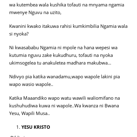
wa kutembea wala kushika tofauti na mnyama ngamia
mwenye Nguvu na uzito,
Kwanini kwako itakuwa rahisi kumkimbilia Ngamia wala
si nyoka?
Ni kwasababu Ngamia ni mpole na hana wepesi wa
kutumia nguvu zake kukudhuru, tofauti na nyoka
ukimsogelea tu anakuletea madhara makubwa…
Ndivyo pia katika wanadamu,wapo wapole lakini pia
wapo wasio wapole..
Katika Maaandiko wapo watu wawili waliomifano na
kushuhudiwa kuwa ni wapole..Wa kwanza ni Bwana
Yesu, Wapili Musa..
YESU KRISTO