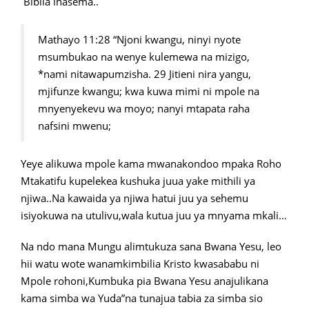
Biblia inasema..
Mathayo 11:28 “Njoni kwangu, ninyi nyote
msumbukao na wenye kulemewa na mizigo,
*nami nitawapumzisha. 29 Jitieni nira yangu,
mjifunze kwangu; kwa kuwa mimi ni mpole na
mnyenyekevu wa moyo; nanyi mtapata raha
nafsini mwenu;
Yeye alikuwa mpole kama mwanakondoo mpaka Roho
Mtakatifu kupelekea kushuka juua yake mithili ya
njiwa..Na kawaida ya njiwa hatui juu ya sehemu
isiyokuwa na utulivu,wala kutua juu ya mnyama mkali…
Na ndo mana Mungu alimtukuza sana Bwana Yesu, leo
hii watu wote wanamkimbilia Kristo kwasababu ni
Mpole rohoni,Kumbuka pia Bwana Yesu anajulikana
kama simba wa Yuda”na tunajua tabia za simba sio