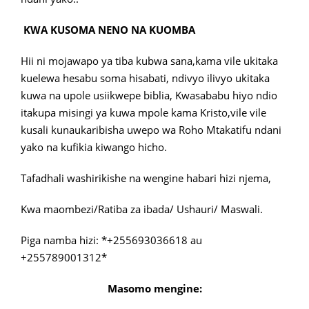
KWA KUSOMA NENO NA KUOMBA
Hii ni mojawapo ya tiba kubwa sana,kama vile ukitaka
kuelewa hesabu soma hisabati, ndivyo ilivyo ukitaka
kuwa na upole usiikwepe biblia, Kwasababu hiyo ndio
itakupa misingi ya kuwa mpole kama Kristo,vile vile
kusali kunaukaribisha uwepo wa Roho Mtakatifu ndani
yako na kufikia kiwango hicho.
Tafadhali washirikishe na wengine habari hizi njema,
Kwa maombezi/Ratiba za ibada/ Ushauri/ Maswali.
Piga namba hizi: *+255693036618 au
+255789001312*
Masomo mengine: