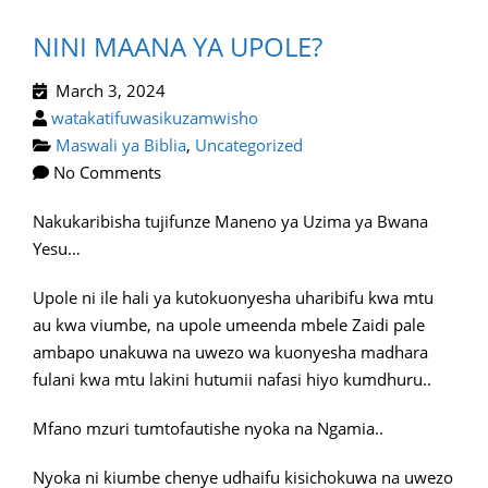
NINI MAANA YA UPOLE?
March 3, 2024
watakatifuwasikuzamwisho
Maswali ya Biblia
,
Uncategorized
No Comments
Nakukaribisha tujifunze Maneno ya Uzima ya Bwana
Yesu…
Upole ni ile hali ya kutokuonyesha uharibifu kwa mtu
au kwa viumbe, na upole umeenda mbele Zaidi pale
ambapo unakuwa na uwezo wa kuonyesha madhara
fulani kwa mtu lakini hutumii nafasi hiyo kumdhuru..
Mfano mzuri tumtofautishe nyoka na Ngamia..
Nyoka ni kiumbe chenye udhaifu kisichokuwa na uwezo