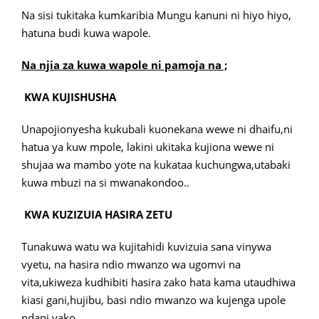
Na sisi tukitaka kumkaribia Mungu kanuni ni hiyo hiyo,
hatuna budi kuwa wapole.
Na njia za kuwa wapole ni pamoja na ;
KWA KUJISHUSHA
Unapojionyesha kukubali kuonekana wewe ni dhaifu,ni
hatua ya kuw mpole, lakini ukitaka kujiona wewe ni
shujaa wa mambo yote na kukataa kuchungwa,utabaki
kuwa mbuzi na si mwanakondoo..
KWA KUZIZUIA HASIRA ZETU
Tunakuwa watu wa kujitahidi kuvizuia sana vinywa
vyetu, na hasira ndio mwanzo wa ugomvi na
vita,ukiweza kudhibiti hasira zako hata kama utaudhiwa
kiasi gani,hujibu, basi ndio mwanzo wa kujenga upole
ndani yako..