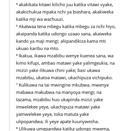
⁴ akakikata kitawi kilicho juu katika vitawi vyake,
akakichukua mpaka nchi ya biashara, akakiweka
katika mji wa wachuuzi.
⁵ Akatwaa tena mbegu katika mbegu za nchi hiyo,
akaipanda katika udongo uzaao sana, akaiweka
kando ya maji mengi; aliipandikiza kama mti
ukuao karibu na mto.
⁶ Ikakua, ikawa mzabibu wenye kuenea sana, wa
kimo kifupi, ambao matawi yake yalimgeukia, na
mizizi yake ilikuwa chini yake; basi ukawa
mzabibu, ukatoa matawi, ukachipuza vichipuko.
⁷ Kulikuwa na tai mwingine mkubwa, mwenye
mabawa makubwa na manyoya mengi; na
tazama, mzabibu huo ukapinda mizizi yake
imwelekee yeye, ukachipuza matawi yake
yamwelekee yeye, toka matuta yake
ulipopandwa; ili yeye apate kuunywesha.
⁸ Ulikuwa umepandwa katika udongo mwema,