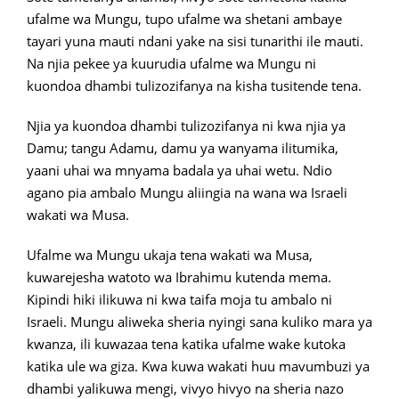
ufalme wa Mungu, tupo ufalme wa shetani ambaye
tayari yuna mauti ndani yake na sisi tunarithi ile mauti.
Na njia pekee ya kuurudia ufalme wa Mungu ni
kuondoa dhambi tulizozifanya na kisha tusitende tena.
Njia ya kuondoa dhambi tulizozifanya ni kwa njia ya
Damu; tangu Adamu, damu ya wanyama ilitumika,
yaani uhai wa mnyama badala ya uhai wetu. Ndio
agano pia ambalo Mungu aliingia na wana wa Israeli
wakati wa Musa.
Ufalme wa Mungu ukaja tena wakati wa Musa,
kuwarejesha watoto wa Ibrahimu kutenda mema.
Kipindi hiki ilikuwa ni kwa taifa moja tu ambalo ni
Israeli. Mungu aliweka sheria nyingi sana kuliko mara ya
kwanza, ili kuwazaa tena katika ufalme wake kutoka
katika ule wa giza. Kwa kuwa wakati huu mavumbuzi ya
dhambi yalikuwa mengi, vivyo hivyo na sheria nazo