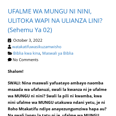
UFALME WA MUNGU NI NINI,
ULITOKA WAPI NA ULIANZA LINI?
(Sehemu Ya 02)
October 3, 2022
watakatifuwasikuzamwisho
Biblia kwa kina
,
Maswali ya Biblia
No Comments
Shalom!
SWALI: Nina maswali yafuatayo ambayo naomba
msaada wa ufafanuzi, swali la kwanza ni je ufalme
wa MUNGU ni nini? Swali la pili ni kwamba, kwa
nini ufalme wa MUNGU utakuwa ndani yetu, je ni
Roho Mtakatifu ndiye anayezungumziwa hapa au?
Na swali langu la tatu ni je, ufalme wa MUNGU