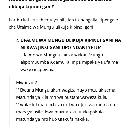
ulikuja kipindi gani?
Karibu katika sehemu ya pili, leo tutaangalia kipengele
cha Ufalme wa Mungu ulikuja kipindi gani.
UFALME WA MUNGU ULIKUJA KIPINDI GANI NA
NI KWA JINSI GANI UPO NDANI YETU?
Ufalme wa Mungu ulianza wakati Mungu
alipomuumba Adamu, alimpa mipaka ya ufalme
wake unapoishia
Mwanzo 2
¹⁶ Bwana Mungu akamwagiza huyo mtu, akisema,
Matunda ya kila mti wa bustani waweza kula,
¹⁷ walakini matunda ya mti wa ujuzi wa mema na
mabaya usile, kwa maana siku utakapokula
matunda ya mti huo utakufa hakika.