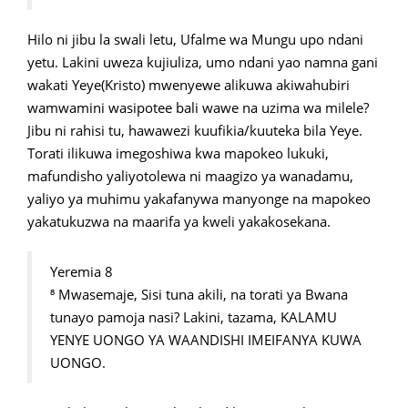
Hilo ni jibu la swali letu, Ufalme wa Mungu upo ndani
yetu. Lakini uweza kujiuliza, umo ndani yao namna gani
wakati Yeye(Kristo) mwenyewe alikuwa akiwahubiri
wamwamini wasipotee bali wawe na uzima wa milele?
Jibu ni rahisi tu, hawawezi kuufikia/kuuteka bila Yeye.
Torati ilikuwa imegoshiwa kwa mapokeo lukuki,
mafundisho yaliyotolewa ni maagizo ya wanadamu,
yaliyo ya muhimu yakafanywa manyonge na mapokeo
yakatukuzwa na maarifa ya kweli yakakosekana.
Yeremia 8
⁸ Mwasemaje, Sisi tuna akili, na torati ya Bwana
tunayo pamoja nasi? Lakini, tazama, KALAMU
YENYE UONGO YA WAANDISHI IMEIFANYA KUWA
UONGO.