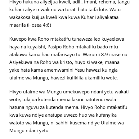
Hivyo hakuna aliyeijua kweli, adili, imani, rehema, tangu
kuhani aliye mwalimu wa torati hata taifa lote. Watu
wakakosa kuijua kweli kwa kuwa Kuhani aliyakataa
maarifa (Hosea 4:6)
Kuwepo kwa Roho mtakatifu tunaweza leo kuyaelewa
haya na kuyaishi, Pasipo Roho mtakatifu bado mtu
atakuwa kama hao mafarisayo tu. Warumi 8:9 inasema
Asiyekuwa na Roho wa kristo, huyo si wake, maana
yake hata kama amemwamini Yesu hawezi kuingia
ufalme wa Mungu, hawezi kufikilia ukamilifu wote.
Hivyo ufalme wa Mungu umekuwepo ndani yetu wakati
wote, tukijua kutenda mema lakini hatutendi wala
hatuna nguvu za kutenda mema. Hivyo Roho mtakatifu
kwa kuwa ndiye anatupa uwezo huo wa kufanyika
watoto wa Mungu, ni sahihi kusema ndiye Ufalme wa
Mungu ndani yetu.