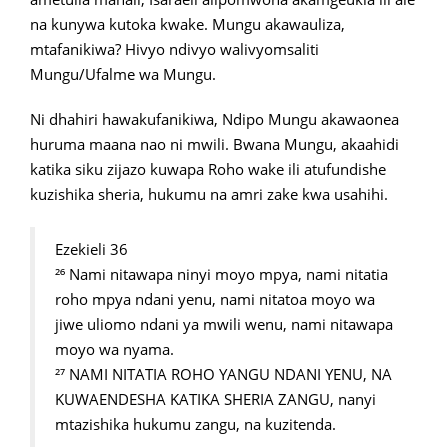
na kunywa kutoka kwake. Mungu akawauliza,
mtafanikiwa? Hivyo ndivyo walivyomsaliti
Mungu/Ufalme wa Mungu.
Ni dhahiri hawakufanikiwa, Ndipo Mungu akawaonea
huruma maana nao ni mwili. Bwana Mungu, akaahidi
katika siku zijazo kuwapa Roho wake ili atufundishe
kuzishika sheria, hukumu na amri zake kwa usahihi.
Ezekieli 36
²⁶ Nami nitawapa ninyi moyo mpya, nami nitatia
roho mpya ndani yenu, nami nitatoa moyo wa
jiwe uliomo ndani ya mwili wenu, nami nitawapa
moyo wa nyama.
²⁷ NAMI NITATIA ROHO YANGU NDANI YENU, NA
KUWAENDESHA KATIKA SHERIA ZANGU, nanyi
mtazishika hukumu zangu, na kuzitenda.