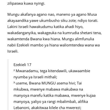
zilipaswa kuwa nyingi.
Mungu akafanya agano nao, maneno ya agano Musa
akayaandika yawe ukumbusho siku zote; ndiyo torati.
Lakini Israeli hawakudumu katika ahadi hiyo,
wakadanganyika, wakageuka na kumrudia shetani tena,
wakamtenda Bwana kwa hiana. Mungu alimfunulia
nabii Ezekieli mambo ya hiana waliomtendea wana wa
Israeli.
Ezekieli 17
² Mwanadamu, tega kitendawili, ukawaambie
nyumba ya Israeli mithali;
³ useme, Bwana MUNGU asema hivi; Tai
mkubwa, mwenye mabawa makubwa na
manyoya marefu katika mabawa, mwenye kujaa
manyoya, yaliyo ya rangi mbalimbali, alifika
Lebanoni, akakitwaa kilele cha mwerezi;