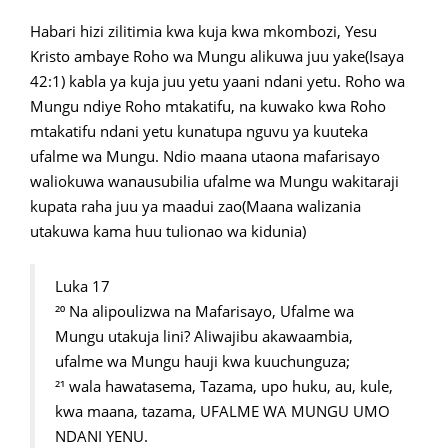
Habari hizi zilitimia kwa kuja kwa mkombozi, Yesu
Kristo ambaye Roho wa Mungu alikuwa juu yake(Isaya
42:1) kabla ya kuja juu yetu yaani ndani yetu. Roho wa
Mungu ndiye Roho mtakatifu, na kuwako kwa Roho
mtakatifu ndani yetu kunatupa nguvu ya kuuteka
ufalme wa Mungu. Ndio maana utaona mafarisayo
waliokuwa wanausubilia ufalme wa Mungu wakitaraji
kupata raha juu ya maadui zao(Maana walizania
utakuwa kama huu tulionao wa kidunia)
Luka 17
²⁰ Na alipoulizwa na Mafarisayo, Ufalme wa
Mungu utakuja lini? Aliwajibu akawaambia,
ufalme wa Mungu hauji kwa kuuchunguza;
²¹ wala hawatasema, Tazama, upo huku, au, kule,
kwa maana, tazama, UFALME WA MUNGU UMO
NDANI YENU.