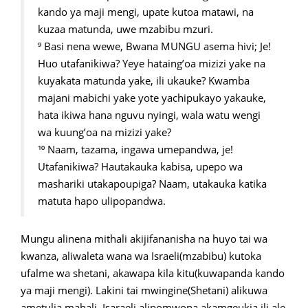
kando ya maji mengi, upate kutoa matawi, na
kuzaa matunda, uwe mzabibu mzuri.
⁹ Basi nena wewe, Bwana MUNGU asema hivi; Je!
Huo utafanikiwa? Yeye hataing’oa mizizi yake na
kuyakata matunda yake, ili ukauke? Kwamba
majani mabichi yake yote yachipukayo yakauke,
hata ikiwa hana nguvu nyingi, wala watu wengi
wa kuung’oa na mizizi yake?
¹⁰ Naam, tazama, ingawa umepandwa, je!
Utafanikiwa? Hautakauka kabisa, upepo wa
mashariki utakapoupiga? Naam, utakauka katika
matuta hapo ulipopandwa.
Mungu alinena mithali akijifananisha na huyo tai wa
kwanza, aliwaleta wana wa Israeli(mzabibu) kutoka
ufalme wa shetani, akawapa kila kitu(kuwapanda kando
ya maji mengi). Lakini tai mwingine(Shetani) alikuwa
ametulia mahali, Isaraeli alipomwona akamgeukia ili ale