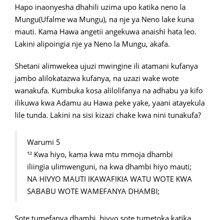
Hapo inaonyesha dhahili uzima upo katika neno la
Mungu(Ufalme wa Mungu), na nje ya Neno lake kuna
mauti. Kama Hawa angetii angekuwa anaishi hata leo.
Lakini alipoingia nje ya Neno la Mungu, akafa.
Shetani alimwekea ujuzi mwingine ili atamani kufanya
jambo alilokatazwa kufanya, na uzazi wake wote
wanakufa. Kumbuka kosa alilolifanya na adhabu ya kifo
ilikuwa kwa Adamu au Hawa peke yake, yaani atayekula
lile tunda. Lakini na sisi kizazi chake kwa nini tunakufa?
Warumi 5
¹² Kwa hiyo, kama kwa mtu mmoja dhambi
iliingia ulimwenguni, na kwa dhambi hiyo mauti;
NA HIVYO MAUTI IKAWAFIKIA WATU WOTE KWA
SABABU WOTE WAMEFANYA DHAMBI;
Sote tumefanya dhambi, hivyo sote tumetoka katika