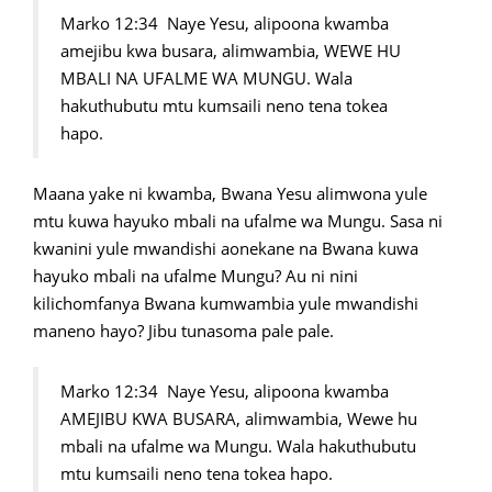
Marko 12:34 Naye Yesu, alipoona kwamba
amejibu kwa busara, alimwambia, WEWE HU
MBALI NA UFALME WA MUNGU. Wala
hakuthubutu mtu kumsaili neno tena tokea
hapo.
Maana yake ni kwamba, Bwana Yesu alimwona yule
mtu kuwa hayuko mbali na ufalme wa Mungu. Sasa ni
kwanini yule mwandishi aonekane na Bwana kuwa
hayuko mbali na ufalme Mungu? Au ni nini
kilichomfanya Bwana kumwambia yule mwandishi
maneno hayo? Jibu tunasoma pale pale.
Marko 12:34 Naye Yesu, alipoona kwamba
AMEJIBU KWA BUSARA, alimwambia, Wewe hu
mbali na ufalme wa Mungu. Wala hakuthubutu
mtu kumsaili neno tena tokea hapo.