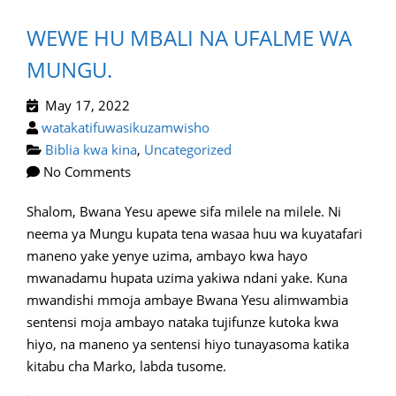
WEWE HU MBALI NA UFALME WA
MUNGU.
May 17, 2022
watakatifuwasikuzamwisho
Biblia kwa kina
,
Uncategorized
No Comments
Shalom, Bwana Yesu apewe sifa milele na milele. Ni
neema ya Mungu kupata tena wasaa huu wa kuyatafari
maneno yake yenye uzima, ambayo kwa hayo
mwanadamu hupata uzima yakiwa ndani yake. Kuna
mwandishi mmoja ambaye Bwana Yesu alimwambia
sentensi moja ambayo nataka tujifunze kutoka kwa
hiyo, na maneno ya sentensi hiyo tunayasoma katika
kitabu cha Marko, labda tusome.