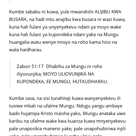
Kumbe sababu ni kuwa, yule mwandishi ALIJIBU KWA
BUSARA, na hadi mtu anajibu kwa busara ni wazi kuwa,
kuna hali fulani ya unyenyekevu ndani ya moyo wake
kuna hali fulani ya kupondeka ndani yake na Mungu
huangalia watu wenye mioyo na roho kama hizo na
wala haidharau.
Zaburi 51:17 Dhabihu za Mungu ni roho
iliyovunjika; MOYO ULIOVUNJIKA NA
KUPONDEKA, EE MUNGU, HUTAUDHARAU.
Kumbe sasa, na sisi tunahitaji kuwa wanyenyekevu ili
tusiwe mbali na ufalme Mungu. Ndugu yangu ambaye
bado hujampa Kristo maisha yako, Mungu anataka uwe
karibu na ufalme wake kwa kuanza kuwa mnyenyekevu
pale unaposikia maneno yake, pale unapohubiriwa injili