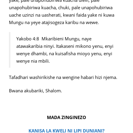
yake, pale unapohubiriwa kuacha ulevi, pale
unapohubiriwa kuacha, chuki, pale unapohubiriwa
uache uzinzi na uasherati, kwani faida yake ni kuwa
Mungu na yeye atajisogeza karibu na wewe.
Yakobo 4:8 Mkaribieni Mungu, naye
atawakaribia ninyi. Itakaseni mikono yenu, enyi
wenye dhambi, na kuisafisha mioyo yenu, enyi
wenye nia mbili.
Tafadhari washirikishe na wengine habari hizi njema.
Bwana akubariki, Shalom.
MADA ZINGINEZO
KANISA LA KWELI NI LIPI DUNIANI?