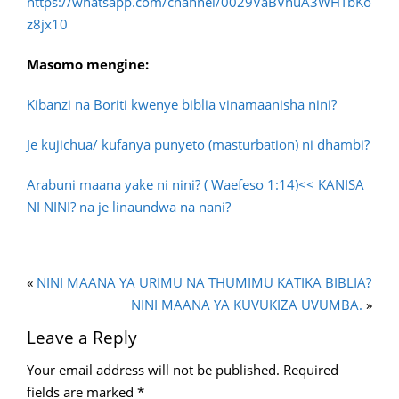
https://whatsapp.com/channel/0029VaBVhuA3WHTbKo
z8jx10
Masomo mengine:
Kibanzi na Boriti kwenye biblia vinamaanisha nini?
Je kujichua/ kufanya punyeto (masturbation) ni dhambi?
Arabuni maana yake ni nini? ( Waefeso 1:14)
<< KANISA
NI NINI? na je linaundwa na nani?
«
NINI MAANA YA URIMU NA THUMIMU KATIKA BIBLIA?
NINI MAANA YA KUVUKIZA UVUMBA.
»
Leave a Reply
Your email address will not be published.
Required
fields are marked
*