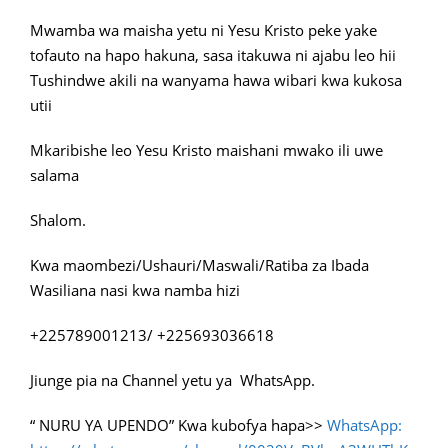
Mwamba wa maisha yetu ni Yesu Kristo peke yake
tofauto na hapo hakuna, sasa itakuwa ni ajabu leo hii
Tushindwe akili na wanyama hawa wibari kwa kukosa
utii
Mkaribishe leo Yesu Kristo maishani mwako ili uwe
salama
Shalom.
Kwa maombezi/Ushauri/Maswali/Ratiba za Ibada
Wasiliana nasi kwa namba hizi
+225789001213/ +225693036618
Jiunge pia na Channel yetu ya WhatsApp.
“ NURU YA UPENDO” Kwa kubofya hapa>>
WhatsApp: