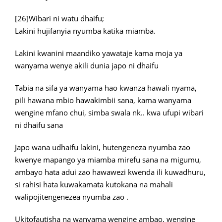
[26]Wibari ni watu dhaifu;
Lakini hujifanyia nyumba katika miamba.
Lakini kwanini maandiko yawataje kama moja ya
wanyama wenye akili dunia japo ni dhaifu
Tabia na sifa ya wanyama hao kwanza hawali nyama,
pili hawana mbio hawakimbii sana, kama wanyama
wengine mfano chui, simba swala nk.. kwa ufupi wibari
ni dhaifu sana
Japo wana udhaifu lakini, hutengeneza nyumba zao
kwenye mapango ya miamba mirefu sana na migumu,
ambayo hata adui zao hawawezi kwenda ili kuwadhuru,
si rahisi hata kuwakamata kutokana na mahali
walipojitengenezea nyumba zao .
Ukitofautisha na wanyama wengine ambao, wengine