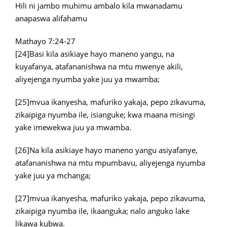
Hili ni jambo muhimu ambalo kila mwanadamu
anapaswa alifahamu
Mathayo 7:24-27
[24]Basi kila asikiaye hayo maneno yangu, na
kuyafanya, atafananishwa na mtu mwenye akili,
aliyejenga nyumba yake juu ya mwamba;
[25]mvua ikanyesha, mafuriko yakaja, pepo zikavuma,
zikaipiga nyumba ile, isianguke; kwa maana misingi
yake imewekwa juu ya mwamba.
[26]Na kila asikiaye hayo maneno yangu asiyafanye,
atafananishwa na mtu mpumbavu, aliyejenga nyumba
yake juu ya mchanga;
[27]mvua ikanyesha, mafuriko yakaja, pepo zikavuma,
zikaipiga nyumba ile, ikaanguka; nalo anguko lake
likawa kubwa.