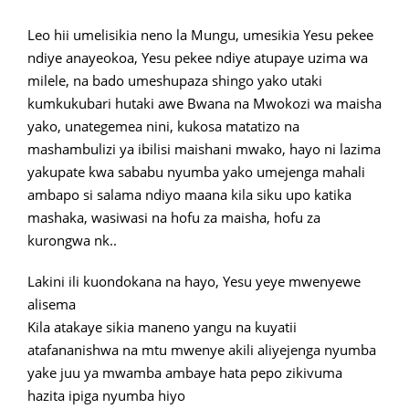
Leo hii umelisikia neno la Mungu, umesikia Yesu pekee
ndiye anayeokoa, Yesu pekee ndiye atupaye uzima wa
milele, na bado umeshupaza shingo yako utaki
kumkukubari hutaki awe Bwana na Mwokozi wa maisha
yako, unategemea nini, kukosa matatizo na
mashambulizi ya ibilisi maishani mwako, hayo ni lazima
yakupate kwa sababu nyumba yako umejenga mahali
ambapo si salama ndiyo maana kila siku upo katika
mashaka, wasiwasi na hofu za maisha, hofu za
kurongwa nk..
Lakini ili kuondokana na hayo, Yesu yeye mwenyewe
alisema
Kila atakaye sikia maneno yangu na kuyatii
atafananishwa na mtu mwenye akili aliyejenga nyumba
yake juu ya mwamba ambaye hata pepo zikivuma
hazita ipiga nyumba hiyo