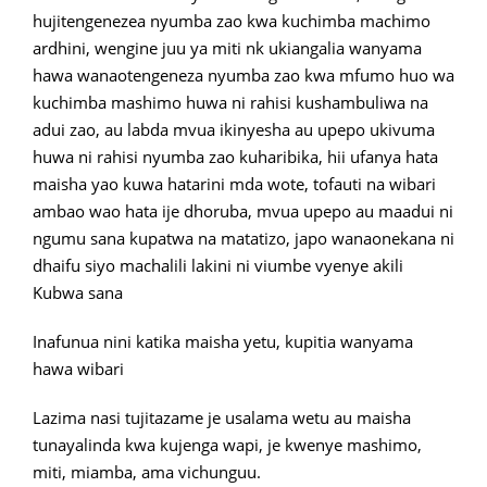
hujitengenezea nyumba zao kwa kuchimba machimo
ardhini, wengine juu ya miti nk ukiangalia wanyama
hawa wanaotengeneza nyumba zao kwa mfumo huo wa
kuchimba mashimo huwa ni rahisi kushambuliwa na
adui zao, au labda mvua ikinyesha au upepo ukivuma
huwa ni rahisi nyumba zao kuharibika, hii ufanya hata
maisha yao kuwa hatarini mda wote, tofauti na wibari
ambao wao hata ije dhoruba, mvua upepo au maadui ni
ngumu sana kupatwa na matatizo, japo wanaonekana ni
dhaifu siyo machalili lakini ni viumbe vyenye akili
Kubwa sana
Inafunua nini katika maisha yetu, kupitia wanyama
hawa wibari
Lazima nasi tujitazame je usalama wetu au maisha
tunayalinda kwa kujenga wapi, je kwenye mashimo,
miti, miamba, ama vichunguu.