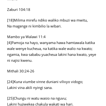
Zaburi 104:18
[18]Milima mirefu ndiko waliko mbuzi wa mwitu,
Na magenge ni kimbilio la wibari.
Mambo ya Walawi 11:4
[4]Pamoja na hayo, wanyama hawa hamtawala katika
wale wenye kucheua, na katika wale walio na kwato;
ngamia, kwa sababu yuacheua lakini hana kwato, yeye
ni najisi kwenu.
Mithali 30:24-26
[24]Kuna viumbe vinne duniani vilivyo vidogo;
Lakini vina akili nyingi sana.
[25]Chungu ni watu wasio na nguvu;
Lakini hujiwekea chakula wakati wa hari.