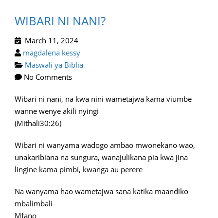
WIBARI NI NANI?
March 11, 2024
magdalena kessy
Maswali ya Biblia
No Comments
Wibari ni nani, na kwa nini wametajwa kama viumbe
wanne wenye akili nyingi
(Mithali30:26)
Wibari ni wanyama wadogo ambao mwonekano wao,
unakaribiana na sungura, wanajulikana pia kwa jina
lingine kama pimbi, kwanga au perere
Na wanyama hao wametajwa sana katika maandiko
mbalimbali
Mfano