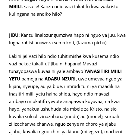
MBILI
, sasa je! Kanzu ndio vazi takatifu kwa wakristo
kulingana na andiko hilo?
JIBU:
Kanzu linalozungumziwa hapo ni nguo ya juu, kwa
lugha rahisi unaweza sema koti, (tazama picha).
Lakini je! Vazi hilo ndio tuhitimishe kwa kusema ndio
vazi pekee takatifu? Jibu ni hapana! Mavazi
tunayopaswa kuvaa ni yale ambayo
YANASITIRI MIILI
YETU
pamoja na
ADABU NZURI,
uwe umevaa nguo ya
kijani, nyeupe, au ya blue, ilimradi tu ni ya maadili na
inasitiri miili yetu haina shida, hayo ndio mavazi
ambayo mtakatifu yeyote anapaswa kuyavaa, na kwa
hayo, yanakua ushuhuda pia mbele za Kristo, na sio
kuvalia suluali zinazobana (modo) au (model), suruali
zilizochanwa chanwa, nguo zenye michoro ya ajabu
ajabu, kuvalia nguo chini ya kiuno (milegezo), macheni