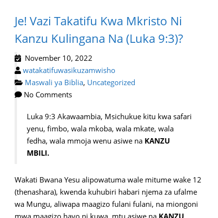
Je! Vazi Takatifu Kwa Mkristo Ni
Kanzu Kulingana Na (Luka 9:3)?
November 10, 2022
watakatifuwasikuzamwisho
Maswali ya Biblia
,
Uncategorized
No Comments
Luka 9:3 Akawaambia, Msichukue kitu kwa safari
yenu, fimbo, wala mkoba, wala mkate, wala
fedha, wala mmoja wenu asiwe na
KANZU
MBILI.
Wakati Bwana Yesu alipowatuma wale mitume wake 12
(thenashara), kwenda kuhubiri habari njema za ufalme
wa Mungu, aliwapa maagizo fulani fulani, na miongoni
mwa maagizo hayo ni kuwa, mtu asiwe na
KANZU