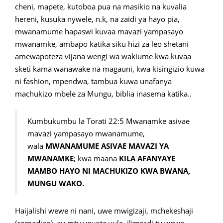
cheni, mapete, kutoboa pua na masikio na kuvalia
hereni, kusuka nywele, n.k, na zaidi ya hayo pia,
mwanamume hapaswi kuvaa mavazi yampasayo
mwanamke, ambapo katika siku hizi za leo shetani
amewapoteza vijana wengi wa wakiume kwa kuvaa
sketi kama wanawake na magauni, kwa kisingizio kuwa
ni fashion, mpendwa, tambua kuwa unafanya
machukizo mbele za Mungu, biblia inasema katika..
Kumbukumbu la Torati 22:5 Mwanamke asivae
mavazi yampasayo mwanamume,
wala
MWANAMUME ASIVAE MAVAZI YA
MWANAMKE
; kwa maana
KILA AFANYAYE
MAMBO HAYO NI MACHUKIZO KWA BWANA,
MUNGU WAKO.
Haijalishi wewe ni nani, uwe mwigizaji, mchekeshaji