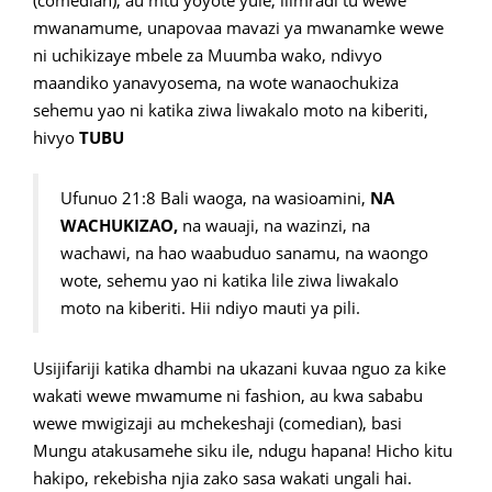
(comedian), au mtu yoyote yule, ilimradi tu wewe
mwanamume, unapovaa mavazi ya mwanamke wewe
ni uchikizaye mbele za Muumba wako, ndivyo
maandiko yanavyosema, na wote wanaochukiza
sehemu yao ni katika ziwa liwakalo moto na kiberiti,
hivyo
TUBU
Ufunuo 21:8 Bali waoga, na wasioamini,
NA
WACHUKIZAO,
na wauaji, na wazinzi, na
wachawi, na hao waabuduo sanamu, na waongo
wote, sehemu yao ni katika lile ziwa liwakalo
moto na kiberiti. Hii ndiyo mauti ya pili.
Usijifariji katika dhambi na ukazani kuvaa nguo za kike
wakati wewe mwamume ni fashion, au kwa sababu
wewe mwigizaji au mchekeshaji (comedian), basi
Mungu atakusamehe siku ile, ndugu hapana! Hicho kitu
hakipo, rekebisha njia zako sasa wakati ungali hai.