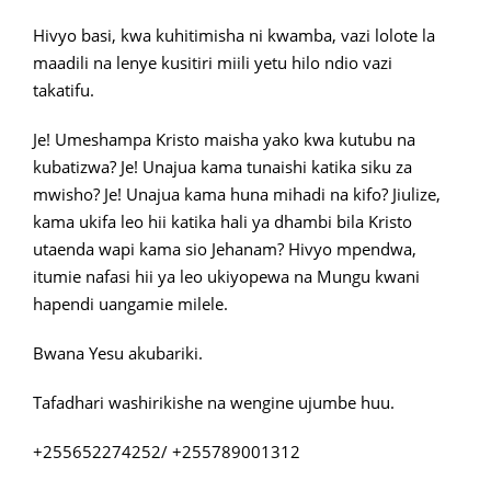
Hivyo basi, kwa kuhitimisha ni kwamba, vazi lolote la
maadili na lenye kusitiri miili yetu hilo ndio vazi
takatifu.
Je! Umeshampa Kristo maisha yako kwa kutubu na
kubatizwa? Je! Unajua kama tunaishi katika siku za
mwisho? Je! Unajua kama huna mihadi na kifo? Jiulize,
kama ukifa leo hii katika hali ya dhambi bila Kristo
utaenda wapi kama sio Jehanam? Hivyo mpendwa,
itumie nafasi hii ya leo ukiyopewa na Mungu kwani
hapendi uangamie milele.
Bwana Yesu akubariki.
Tafadhari washirikishe na wengine ujumbe huu.
+255652274252/ +255789001312