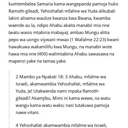
kumtembelea Samaria kama wangepanda pamoja huko
Ramoth-gileadi, Yehoshafati mfalme wa Yuda alikubali
lakini alisema waulize kwanza kwa Bwana, kwamba
waende au la, ndipo Ahabu akaita manabii mia nne
(watu wasio mtabiria mabaya), ambao Mungu alitia
pepo wa uongo viywani mwao (1 Wafalme 22:23) kwani
hawakuwa wakamilifu kwa Mungu, na manabii wote
hawa mia nne (400) walimtabiria Ahabu sawasawa na
mapenzi yake na tamaa yake.
2 Mambo ya Nyakati 18: 3 Ahabu, mfalme wa
Israeli, akamwambia Yehoshafati, mfalme wa
Yuda, Je! Utakwenda nami mpaka Ramoth-
gileadi? Akamjibu, Mimi ni kama wewe, na watu
wangu kama watu wako; nasi tutakuwa pamoja
nawe vitani.
4 Yehoshafati akamwambia mfalme wa Israeli,