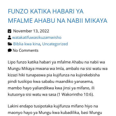
FUNZO KATIKA HABARI YA
MFALME AHABU NA NABII MIKAYA
November 13, 2022
watakatifuwasikuzamwisho
Biblia kwa kina
,
Uncategorized
No Comments
Lipo funzo katika habari ya mfalme Ahabu na nabii wa
Mungu Mikaya mwana wa Imla, ambalo na sisi watu wa
kizazi hiki tunapaswa pia kujifunza na kujirekebisha
pindi tusikipo kwa sababu maandiko yanasema,
mambo hayo yaliandikwa kwa jinsi ya mifano, ili
kutuonya sisi watu wa sasa (1 Wakorintho 10:6).
Lakini endapo tusipotaka kujifunza mifano hiyo na
maonyo hayo ya Mungu kwa kubadilika, basi Mungu