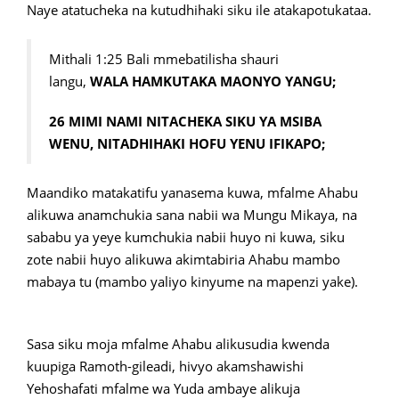
Naye atatucheka na kutudhihaki siku ile atakapotukataa.
Mithali 1:25 Bali mmebatilisha shauri
langu,
WALA HAMKUTAKA MAONYO YANGU;
26 MIMI NAMI NITACHEKA SIKU YA MSIBA
WENU,
NITADHIHAKI HOFU YENU IFIKAPO;
Maandiko matakatifu yanasema kuwa, mfalme Ahabu
alikuwa anamchukia sana nabii wa Mungu Mikaya, na
sababu ya yeye kumchukia nabii huyo ni kuwa, siku
zote nabii huyo alikuwa akimtabiria Ahabu mambo
mabaya tu (mambo yaliyo kinyume na mapenzi yake).
Sasa siku moja mfalme Ahabu alikusudia kwenda
kuupiga Ramoth-gileadi, hivyo akamshawishi
Yehoshafati mfalme wa Yuda ambaye alikuja