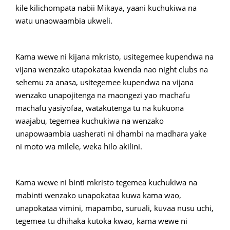
kile kilichompata nabii Mikaya, yaani kuchukiwa na
watu unaowaambia ukweli.
Kama wewe ni kijana mkristo, usitegemee kupendwa na
vijana wenzako utapokataa kwenda nao night clubs na
sehemu za anasa, usitegemee kupendwa na vijana
wenzako unapojitenga na maongezi yao machafu
machafu yasiyofaa, watakutenga tu na kukuona
waajabu, tegemea kuchukiwa na wenzako
unapowaambia uasherati ni dhambi na madhara yake
ni moto wa milele, weka hilo akilini.
Kama wewe ni binti mkristo tegemea kuchukiwa na
mabinti wenzako unapokataa kuwa kama wao,
unapokataa vimini, mapambo, suruali, kuvaa nusu uchi,
tegemea tu dhihaka kutoka kwao, kama wewe ni