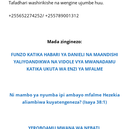
Tafadhari washirikishe na wengine ujumbe huu.
+255652274252/ +255789001312
Mada zinginezo:
FUNZO KATIKA HABARI YA DANIELI NA MAANDISHI
YALIYOANDIKWA NA VIDOLE VYA MWANADAMU
KATIKA UKUTA WA ENZI YA MFALME
Ni mambo ya nyumba ipi ambayo mfalme Hezekia
aliambiwa kuyatengeneza? (Isaya 38:1)
YEROBOAMU MWANA WA NEBATI.