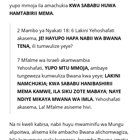
yupo mmoja ila amachukia
KWA SABABU HUWA
HAMTABIRII MEMA
.
2 Mambo ya Nyakati 18: 6 Lakini Yehoshafati
akasema,
JE! HAYUPO HAPA NABII WA BWANA
TENA,
ili tumwulize yeye?
7 Mfalme wa Israeli akamwambia
Yehoshafati,
YUPO MTU MMOJA,
ambaye
tungeweza kumwuliza Bwana kwa yeye;
LAKINI
NAMCHUKIA; KWA SABABU HANIBASHIRII
MEMA KAMWE,
ILA SIKU ZOTE MABAYA
;
NAYE
NDIYE MIKAYA MWANA WA IMLA.
Yehoshafati
akasema, La! Mfalme asiseme hivi.
Na ni kweli kabisa, nabii huyu mwaminifu wa Mungu
alipoitwa, alisema kile ambacho Bwana alichomwagiza,
bila kupunguza wala kuongeza, kwamba Bwana ametia