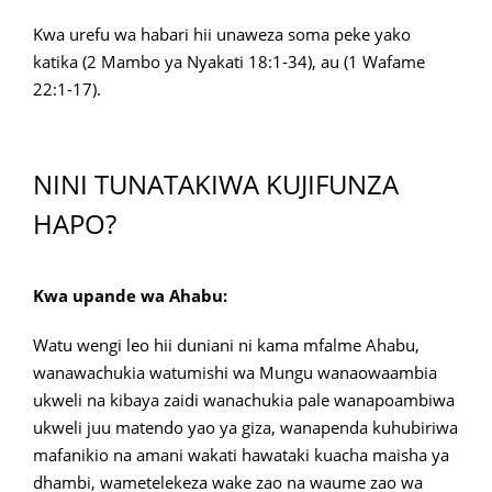
Kwa urefu wa habari hii unaweza soma peke yako
katika (2 Mambo ya Nyakati 18:1-34), au (1 Wafame
22:1-17).
NINI TUNATAKIWA KUJIFUNZA
HAPO?
Kwa upande wa Ahabu:
Watu wengi leo hii duniani ni kama mfalme Ahabu,
wanawachukia watumishi wa Mungu wanaowaambia
ukweli na kibaya zaidi wanachukia pale wanapoambiwa
ukweli juu matendo yao ya giza, wanapenda kuhubiriwa
mafanikio na amani wakati hawataki kuacha maisha ya
dhambi, wametelekeza wake zao na waume zao wa