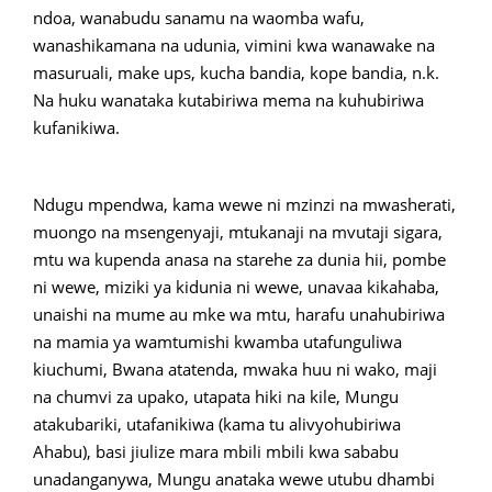
ndoa, wanabudu sanamu na waomba wafu,
wanashikamana na udunia, vimini kwa wanawake na
masuruali, make ups, kucha bandia, kope bandia, n.k.
Na huku wanataka kutabiriwa mema na kuhubiriwa
kufanikiwa.
Ndugu mpendwa, kama wewe ni mzinzi na mwasherati,
muongo na msengenyaji, mtukanaji na mvutaji sigara,
mtu wa kupenda anasa na starehe za dunia hii, pombe
ni wewe, miziki ya kidunia ni wewe, unavaa kikahaba,
unaishi na mume au mke wa mtu, harafu unahubiriwa
na mamia ya wamtumishi kwamba utafunguliwa
kiuchumi, Bwana atatenda, mwaka huu ni wako, maji
na chumvi za upako, utapata hiki na kile, Mungu
atakubariki, utafanikiwa (kama tu alivyohubiriwa
Ahabu), basi jiulize mara mbili mbili kwa sababu
unadanganywa, Mungu anataka wewe utubu dhambi