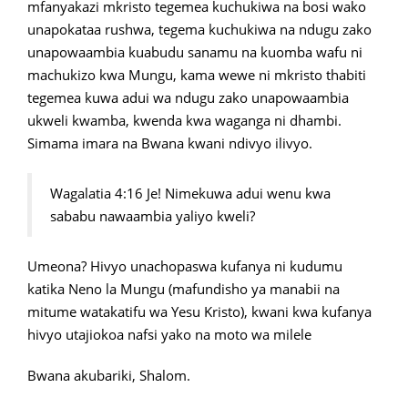
mfanyakazi mkristo tegemea kuchukiwa na bosi wako
unapokataa rushwa, tegema kuchukiwa na ndugu zako
unapowaambia kuabudu sanamu na kuomba wafu ni
machukizo kwa Mungu, kama wewe ni mkristo thabiti
tegemea kuwa adui wa ndugu zako unapowaambia
ukweli kwamba, kwenda kwa waganga ni dhambi.
Simama imara na Bwana kwani ndivyo ilivyo.
Wagalatia 4:16 Je! Nimekuwa adui wenu kwa
sababu nawaambia yaliyo kweli?
Umeona? Hivyo unachopaswa kufanya ni kudumu
katika Neno la Mungu (mafundisho ya manabii na
mitume watakatifu wa Yesu Kristo), kwani kwa kufanya
hivyo utajiokoa nafsi yako na moto wa milele
Bwana akubariki, Shalom.