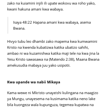
zako na kuiamini injili ili upate wokovu wa roho yako,
kwani hakuna amani kwa wabaya.
Isaya 48:22 Hapana amani kwa wabaya, asema
Bwana.
Hivyo tubu leo dhambi zako mapema kwa kumwamini
Kristo na kwenda kubatizwa katika ubatizo sahihi,
ambao ni wa kuzamishwa katika maji tele na kwa jina la
Yesu Kristo sawasawa na (Matendo 2:38), Maana Bwana
amekusudia mabaya juu yako usipotii.
Kwa upande wa nabii Mikaya
Kama wewe ni Mkristo unayeishi kulingana na maagizo
ya Mungu, unayesema na kusimama katika neno lake
bila kuongeza wala kupunguza, tegemea kupatwa na