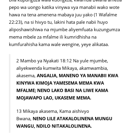
pepo wa uongo katika vinywa vya manabii wako wote
hawa na tena amenena mabaya juu yako (1 Wafalme
22:23), na si hivyo tu, lakini hata pale nabii huyo
aliposhawishiwa na mjumbe aliyemfuata kuzungumza
mema mbele za mfalme ili kumridhisha na
kumfurahisha kama wale wengine, yeye alikataa.
2 Mambo ya Nyakati 18:12 Na yule mjumbe,
aliyekwenda kumwita Mikaya, akamwambia,
akasema,
ANGALIA, MANENO YA MANABII KWA
KINYWA KIMOJA YAMESEMA MEMA KWA
MFALME; NENO LAKO BASI NA LIWE KAMA
MOJAWAPO LAO, UKASEME MEMA.
13 Mikaya akasema, Kama aishivyo
Bwana,
NENO LILE ATAKALOLINENA MUNGU
WANGU, NDILO NITAKALOLINENA.