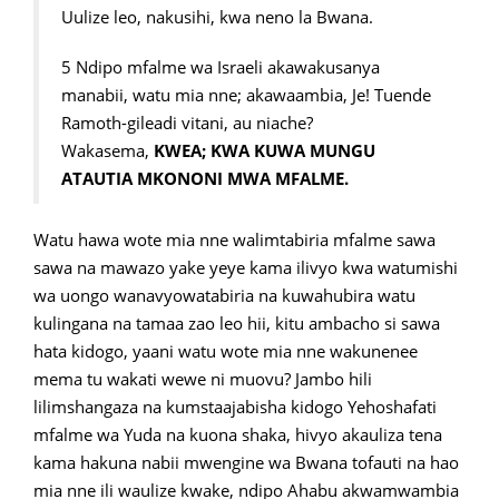
Uulize leo, nakusihi, kwa neno la Bwana.
5 Ndipo mfalme wa Israeli akawakusanya
manabii, watu mia nne; akawaambia, Je! Tuende
Ramoth-gileadi vitani, au niache?
Wakasema,
KWEA; KWA KUWA MUNGU
ATAUTIA MKONONI MWA MFALME.
Watu hawa wote mia nne walimtabiria mfalme sawa
sawa na mawazo yake yeye kama ilivyo kwa watumishi
wa uongo wanavyowatabiria na kuwahubira watu
kulingana na tamaa zao leo hii, kitu ambacho si sawa
hata kidogo, yaani watu wote mia nne wakunenee
mema tu wakati wewe ni muovu? Jambo hili
lilimshangaza na kumstaajabisha kidogo Yehoshafati
mfalme wa Yuda na kuona shaka, hivyo akauliza tena
kama hakuna nabii mwengine wa Bwana tofauti na hao
mia nne ili waulize kwake, ndipo Ahabu akwamwambia