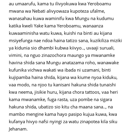
au umaarufu, kama tu ilivyokuwa kwa Yeroboamu
mwana wa Nebati alivyowaza kupoteza ufalme,
wanasahau kuwa waminifu kwa Mungu na kudumu
katika kweli Yake kama Yeroboamu, wanaanza
kuwaaminisha watu kuwa, kuishi na binti au kijana
msiyefunga nae ndoa haina tatizo sana, kuzikiliza miziki
ya kidunia sio dhambi kubwa kiivyo.., uvaaji suruali,
vimini, na nguo zinazochora maungo ya mwanamke
havina shida sana Mungu anatazama roho, wanawake
kufunika vichwa wakati wa ibada ni uzamani, binti
kujipamba haina shida, kijana wa kiume nyoa kiduku,
vaa modo, na njoo tu kanisani hakuna shida tunaishi
kwa neema, jisikie huru, kijana chora tattoos, vaa heri
kama mwanamke, fuga rasta, uza pombe na sigara
hakuna shida, ubatizo sio kitu cha maana sana.., na
mambo mengine kama hayo pasipo kujua kuwa, kwa
kufanya hivyo nafsi nyingi za watu zinapotea kila siku
Jehanam.