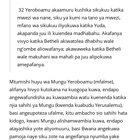
32 Yeroboamu akaamuru kushika sikukuu katika
mwezi wa nane, siku ya kumi na tano ya mwezi,
mfano wa sikukuu iliyokuwa katika Yuda,
akapanda juu ili kuiendea madhabahu. Akafanya
vivyo katika Betheli akiwatolea dhabihu wale
ng’ombe aliowafanya; akawaweka katika Betheli
wale makuhani wa mahali pa juu alipokuwa
amepafanya.
Mtumishi huyu wa Mungu Yeroboamu (mfalme),
alifanya hivyo kutokana na kuogopa kuwa, endapo
angewafundisha au kuwaambia watu kuenenda katika
njia sahihi ya Mungu (kwenda kuabudu Yerusalemu),
basi angeupoteza ufalme, kitu ambacho sio sahihi hata
kidogo, kwani Mungu alishamwambia kuwa, endapo
atayashika yote aliyomuuru, basi Bwana angekuwa
pamoja naye siku zote na angeifanya nyumba yake