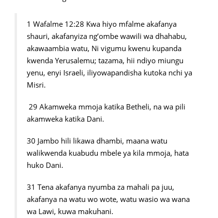
1 Wafalme 12:28 Kwa hiyo mfalme akafanya
shauri, akafanyiza ng’ombe wawili wa dhahabu,
akawaambia watu, Ni vigumu kwenu kupanda
kwenda Yerusalemu; tazama, hii ndiyo miungu
yenu, enyi Israeli, iliyowapandisha kutoka nchi ya
Misri.
29 Akamweka mmoja katika Betheli, na wa pili
akamweka katika Dani.
30 Jambo hili likawa dhambi, maana watu
walikwenda kuabudu mbele ya kila mmoja, hata
huko Dani.
31 Tena akafanya nyumba za mahali pa juu,
akafanya na watu wo wote, watu wasio wa wana
wa Lawi, kuwa makuhani.