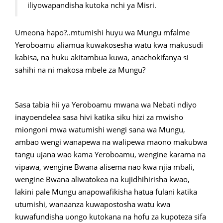
iliyowapandisha kutoka nchi ya Misri.
Umeona hapo?..mtumishi huyu wa Mungu mfalme
Yeroboamu aliamua kuwakosesha watu kwa makusudi
kabisa, na huku akitambua kuwa, anachokifanya si
sahihi na ni makosa mbele za Mungu?
Sasa tabia hii ya Yeroboamu mwana wa Nebati ndiyo
inayoendelea sasa hivi katika siku hizi za mwisho
miongoni mwa watumishi wengi sana wa Mungu,
ambao wengi wanapewa na walipewa maono makubwa
tangu ujana wao kama Yeroboamu, wengine karama na
vipawa, wengine Bwana alisema nao kwa njia mbali,
wengine Bwana aliwatokea na kujidhihirisha kwao,
lakini pale Mungu anapowafikisha hatua fulani katika
utumishi, wanaanza kuwapostosha watu kwa
kuwafundisha uongo kutokana na hofu za kupoteza sifa