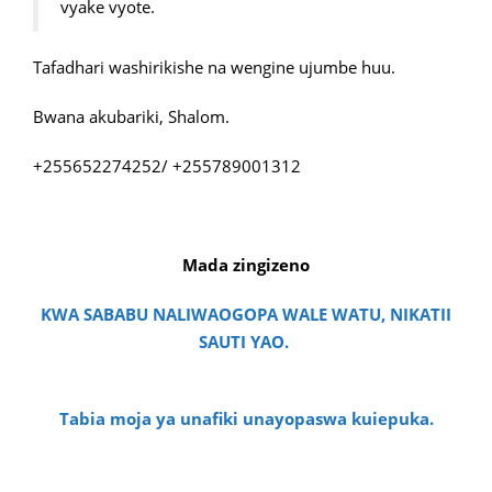
vyake vyote.
Tafadhari washirikishe na wengine ujumbe huu.
Bwana akubariki, Shalom.
+255652274252/ +255789001312
Mada zingizeno
KWA SABABU NALIWAOGOPA WALE WATU, NIKATII
SAUTI YAO.
Tabia moja ya unafiki unayopaswa kuiepuka.