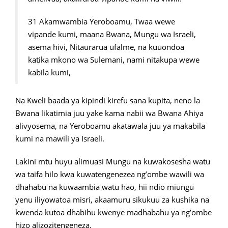
31 Akamwambia Yeroboamu, Twaa wewe
vipande kumi, maana Bwana, Mungu wa Israeli,
asema hivi, Nitaurarua ufalme, na kuuondoa
katika mkono wa Sulemani, nami nitakupa wewe
kabila kumi,
Na Kweli baada ya kipindi kirefu sana kupita, neno la
Bwana likatimia juu yake kama nabii wa Bwana Ahiya
alivyosema, na Yeroboamu akatawala juu ya makabila
kumi na mawili ya Israeli.
Lakini mtu huyu alimuasi Mungu na kuwakosesha watu
wa taifa hilo kwa kuwatengenezea ng’ombe wawili wa
dhahabu na kuwaambia watu hao, hii ndio miungu
yenu iliyowatoa misri, akaamuru sikukuu za kushika na
kwenda kutoa dhabihu kwenye madhabahu ya ng’ombe
hizo alizozitengeneza.