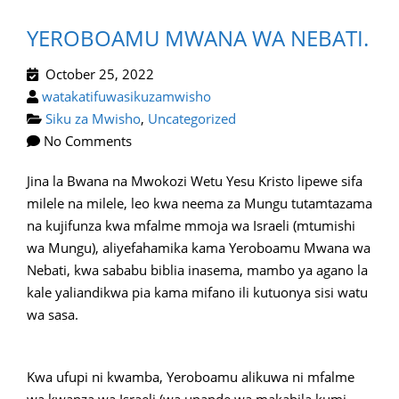
YEROBOAMU MWANA WA NEBATI.
October 25, 2022
watakatifuwasikuzamwisho
Siku za Mwisho
,
Uncategorized
No Comments
Jina la Bwana na Mwokozi Wetu Yesu Kristo lipewe sifa
milele na milele, leo kwa neema za Mungu tutamtazama
na kujifunza kwa mfalme mmoja wa Israeli (mtumishi
wa Mungu), aliyefahamika kama Yeroboamu Mwana wa
Nebati, kwa sababu biblia inasema, mambo ya agano la
kale yaliandikwa pia kama mifano ili kutuonya sisi watu
wa sasa.
Kwa ufupi ni kwamba, Yeroboamu alikuwa ni mfalme