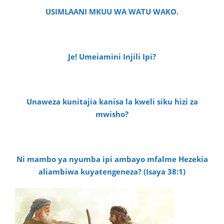
USIMLAANI MKUU WA WATU WAKO.
Je! Umeiamini Injili Ipi?
Unaweza kunitajia kanisa la kweli siku hizi za
mwisho?
Ni mambo ya nyumba ipi ambayo mfalme Hezekia
aliambiwa kuyatengeneza? (Isaya 38:1)