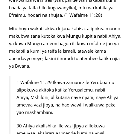
wa kwanza wa Israeli (wa upande wa makabila kumi
baada ya taifa hilo kugawanyika), mtu wa kabila ya
Efraimu, hodari na shujaa, (1 Wafalme 11:28)
Mtu huyu wakati akiwa kijana kabisa, alipokea maono
makubwa sana kutoka kwa Mungu kupitia nabii Ahiya,
ya kuwa Mungu amemchagua ili kuwa mfalme juu ya
makabilia kumi ya taifa la Israeli, atawale kama
apendavyo yeye, lakini ilimradi tu atembee katika njia
ya Bwana.
1 Wafalme 11:29 Ikawa zamani zile Yeroboamu
alipokuwa akitoka katika Yerusalemu, nabii
Ahiya, Mshiloni, alikutana naye njiani; naye Ahiya
amevaa vazi jipya, na hao wawili walikuwa peke
yao mashambani.
30 Ahiya akalishika lile vazi jipya alilokuwa
amelivaa, akalirarua vipande kumi na viwili.