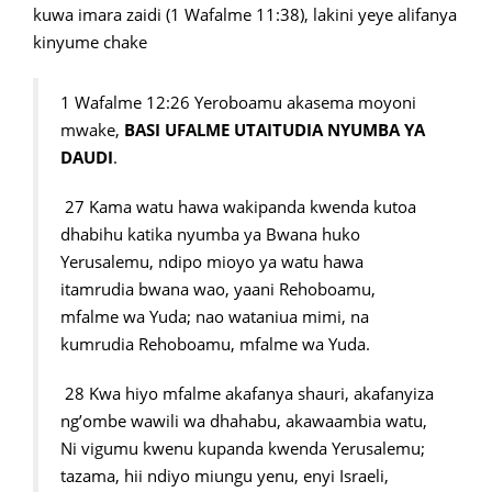
kuwa imara zaidi (1 Wafalme 11:38), lakini yeye alifanya
kinyume chake
1 Wafalme 12:26 Yeroboamu akasema moyoni
mwake,
BASI UFALME UTAITUDIA NYUMBA YA
DAUDI
.
27 Kama watu hawa wakipanda kwenda kutoa
dhabihu katika nyumba ya Bwana huko
Yerusalemu, ndipo mioyo ya watu hawa
itamrudia bwana wao, yaani Rehoboamu,
mfalme wa Yuda; nao wataniua mimi, na
kumrudia Rehoboamu, mfalme wa Yuda.
28 Kwa hiyo mfalme akafanya shauri, akafanyiza
ng’ombe wawili wa dhahabu, akawaambia watu,
Ni vigumu kwenu kupanda kwenda Yerusalemu;
tazama, hii ndiyo miungu yenu, enyi Israeli,