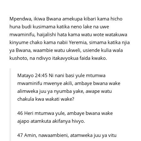
Mpendwa, ikiwa Bwana amekupa kibari kama hicho
huna budi kusimama katika neno lake na uwe
mwaminifu, haijalishi hata kama watu wote watakuwa
kinyume chako kama nabii Yeremia, simama katika njia
ya Bwana, waambie watu ukweli, usiende kulia wala
kushoto, na ndivyo itakavyokua faida kwako.
Matayo 24:45 Ni nani basi yule mtumwa
mwaminifu mwenye akili, ambaye bwana wake
alimweka juu ya nyumba yake, awape watu
chakula kwa wakati wake?
46 Heri mtumwa yule, ambaye bwana wake
ajapo atamkuta akifanya hivyo.
47 Amin, nawaambieni, atamweka juu ya vitu