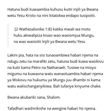
Hatuna budi kuwaambia kuhusu kuitii injili ya Bwana
wetu Yesu Kristo na nini kitatokea endapo tusipoitii.
[2 Wathesalonike 1:8] katika mwali wa moto
huku akiwalipiza kisasi wao wasiomjua Mungu,
na wao wasioitii Injili ya Bwana wetu Yesu
Lakini pia, hata na sisi tunaoambiwa habari njema na
ndugu zetu na marafiki zetu, hatuna budi kuwa wasikivu
na kutii kama Petro na Nathanaeli. Tusiwe na mioyo
migumu na kuwaona watu wanaotuambia habari njema
ya Wokovu na hukumu ya Mungu juu dhambi ni kama
watu waliochanganyikiwa. Bali tufanye kinyume chake.
Bwana akubariki sana, Shalom.
Tafadhari washirikishe na wengine habari hii njema.