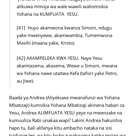
alikuwa mmoja wa wale wawili waliomsikia
Yohana na KUMFUATA YESU.
[41] Huyo akamwona kwanza Simoni, ndugu
yake mwenyewe, akamwambia, Tumemwona
Masihi (maana yake, Kristo).
[42] AKAMPELEKA KWA YESU. Naye Yesu
akamtazama, akasema, Wewe u Simoni, mwana
wa Yohana nawe utaitwa Kefa (tafsiri yake Petro,
au Jiwe).
Baada ya Andrea (Aliyekuwa mwanafunzi wa Yohana
Mbatizaji) kumsikia Yohana Mbatizaji akinena habari za
Yesu, Andrea ALIMFUATA YESU yeye na mwenzake na
kumuuliza Rabi unakaa wapi? Lakini Andrea hakuishia
hapo tu, bali alifanya kitu ambacho nataka na sisi
tujifunze leo, na kitu hicho tunakisoma katika mstari wa