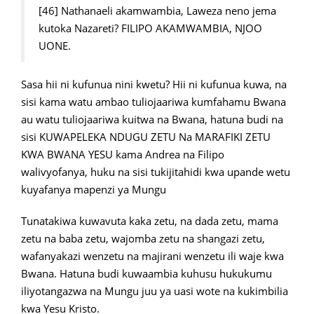
[46] Nathanaeli akamwambia, Laweza neno jema
kutoka Nazareti? FILIPO AKAMWAMBIA, NJOO
UONE.
Sasa hii ni kufunua nini kwetu? Hii ni kufunua kuwa, na
sisi kama watu ambao tuliojaariwa kumfahamu Bwana
au watu tuliojaariwa kuitwa na Bwana, hatuna budi na
sisi KUWAPELEKA NDUGU ZETU Na MARAFIKI ZETU
KWA BWANA YESU kama Andrea na Filipo
walivyofanya, huku na sisi tukijitahidi kwa upande wetu
kuyafanya mapenzi ya Mungu
Tunatakiwa kuwavuta kaka zetu, na dada zetu, mama
zetu na baba zetu, wajomba zetu na shangazi zetu,
wafanyakazi wenzetu na majirani wenzetu ili waje kwa
Bwana. Hatuna budi kuwaambia kuhusu hukukumu
iliyotangazwa na Mungu juu ya uasi wote na kukimbilia
kwa Yesu Kristo.