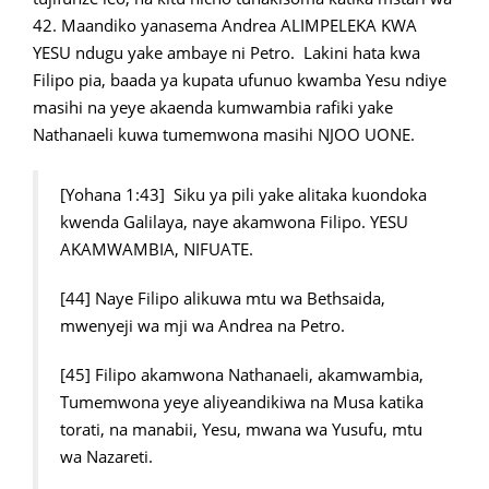
42. Maandiko yanasema Andrea ALIMPELEKA KWA
YESU ndugu yake ambaye ni Petro. Lakini hata kwa
Filipo pia, baada ya kupata ufunuo kwamba Yesu ndiye
masihi na yeye akaenda kumwambia rafiki yake
Nathanaeli kuwa tumemwona masihi NJOO UONE.
[Yohana 1:43] Siku ya pili yake alitaka kuondoka
kwenda Galilaya, naye akamwona Filipo. YESU
AKAMWAMBIA, NIFUATE.
[44] Naye Filipo alikuwa mtu wa Bethsaida,
mwenyeji wa mji wa Andrea na Petro.
[45] Filipo akamwona Nathanaeli, akamwambia,
Tumemwona yeye aliyeandikiwa na Musa katika
torati, na manabii, Yesu, mwana wa Yusufu, mtu
wa Nazareti.