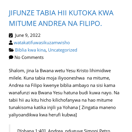
JIFUNZE TABIA HII KUTOKA KWA
MITUME ANDREA NA FILIPO.
June 9, 2022
watakatifuwasikuzamwisho
Biblia kwa kina
,
Uncategorized
No Comments
Shalom, jina la Bwana wetu Yesu Kristo lihimidiwe
milele. Kuna tabia moja iliyooneshwa na mitume,
Andrea na Filipo kwenye biblia ambayo na sisi kama
wanafunzi wa Bwana Yesu hatuna budi kuwa nayo. Na
tabii hii au kitu hicho kilichofanywa na hao mitume
tunakisoma katika injili ya Yohana [ Zingatia maneno
yaliyoandikwa kwa herufi kubwa]
[Yohana 1:40] Andrea, nduguye Simoni Petro,