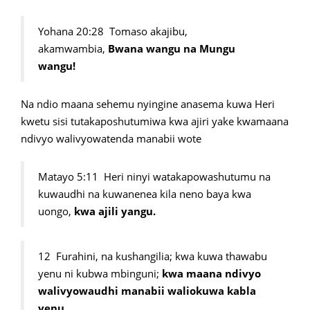
Yohana 20:28 Tomaso akajibu,
akamwambia,
Bwana wangu na Mungu
wangu!
Na ndio maana sehemu nyingine anasema kuwa Heri
kwetu sisi tutakaposhutumiwa kwa ajiri yake kwamaana
ndivyo walivyowatenda manabii wote
Matayo 5:11 Heri ninyi watakapowashutumu na
kuwaudhi na kuwanenea kila neno baya kwa
uongo,
kwa ajili yangu.
12 Furahini, na kushangilia; kwa kuwa thawabu
yenu ni kubwa mbinguni;
kwa maana ndivyo
walivyowaudhi manabii waliokuwa kabla
yenu.