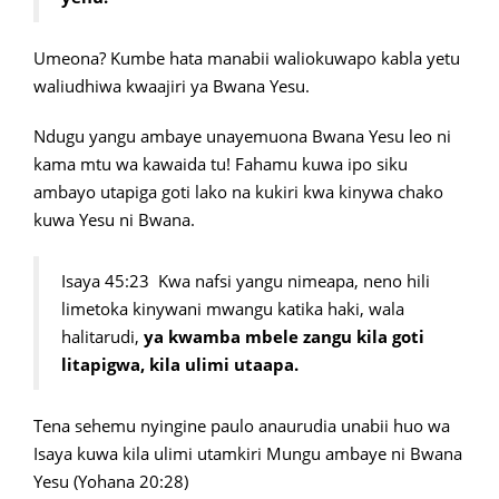
Umeona? Kumbe hata manabii waliokuwapo kabla yetu
waliudhiwa kwaajiri ya Bwana Yesu.
Ndugu yangu ambaye unayemuona Bwana Yesu leo ni
kama mtu wa kawaida tu! Fahamu kuwa ipo siku
ambayo utapiga goti lako na kukiri kwa kinywa chako
kuwa Yesu ni Bwana.
Isaya 45:23 Kwa nafsi yangu nimeapa, neno hili
limetoka kinywani mwangu katika haki, wala
halitarudi,
ya kwamba mbele zangu kila goti
litapigwa, kila ulimi utaapa.
Tena sehemu nyingine paulo anaurudia unabii huo wa
Isaya kuwa kila ulimi utamkiri Mungu ambaye ni Bwana
Yesu (Yohana 20:28)