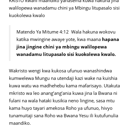
KRISTO kwani maandiko yanasema kuwa hakuna jina
walilopewa wanadamu chini ya Mbingu litupasalo sisi
kuokolewa kwalo
Matendo Ya Mitume 4:12 Wala hakuna wokovu
katika mwingine awaye yote, kwa maana
hapana
jina jingine chini ya mbingu walilopewa
wanadamu litupasalo sisi kuokolewa kwalo.
Wakristo wengi kwa kukosa ufunuo wanashindwa
kumwelewa Mungu na utendaji kazi wake na kuishia
kuwa watu wa madhehebu kama mafarisayo. Utakuta
mkristo wa leo anang’ang’ania kuwa jina la Bwana ni
fulani na wala hataki kusikia neno lingine, sasa mtu
kama huyo tayari amekosa Roho ya ufunuo, hivyo
tunamuitaji sana Roho wa Bwana Yesu ili kutufunulia
maandiko.