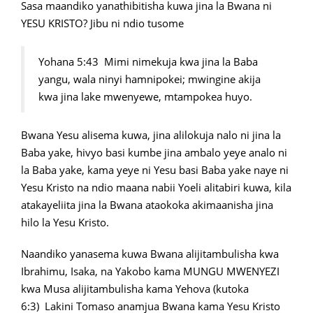
Sasa maandiko yanathibitisha kuwa jina la Bwana ni
YESU KRISTO? Jibu ni ndio tusome
Yohana 5:43 Mimi nimekuja kwa jina la Baba
yangu, wala ninyi hamnipokei; mwingine akija
kwa jina lake mwenyewe, mtampokea huyo.
Bwana Yesu alisema kuwa, jina alilokuja nalo ni jina la
Baba yake, hivyo basi kumbe jina ambalo yeye analo ni
la Baba yake, kama yeye ni Yesu basi Baba yake naye ni
Yesu Kristo na ndio maana nabii Yoeli alitabiri kuwa, kila
atakayeliita jina la Bwana ataokoka akimaanisha jina
hilo la Yesu Kristo.
Naandiko yanasema kuwa Bwana alijitambulisha kwa
Ibrahimu, Isaka, na Yakobo kama MUNGU MWENYEZI
kwa Musa alijitambulisha kama Yehova (kutoka
6:3) Lakini Tomaso anamjua Bwana kama Yesu Kristo