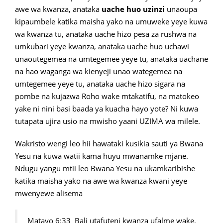
awe wa kwanza, anataka
uache huo uzinzi
unaoupa
kipaumbele katika maisha yako na umuweke yeye kuwa
wa kwanza tu, anataka uache hizo pesa za rushwa na
umkubari yeye kwanza, anataka uache huo uchawi
unaoutegemea na umtegemee yeye tu, anataka uachane
na hao waganga wa kienyeji unao wategemea na
umtegemee yeye tu, anataka uache hizo sigara na
pombe na kujazwa Roho wake mtakatifu, na matokeo
yake ni nini basi baada ya kuacha hayo yote? Ni kuwa
tutapata ujira usio na mwisho yaani UZIMA wa milele.
Wakristo wengi leo hii hawataki kusikia sauti ya Bwana
Yesu na kuwa watii kama huyu mwanamke mjane.
Ndugu yangu mtii leo Bwana Yesu na ukamkaribishe
katika maisha yako na awe wa kwanza kwani yeye
mwenyewe alisema
Matayo 6:33 Bali utafuteni kwanza ufalme wake,