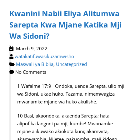
Kwanini Nabii Eliya Alitumwa
Sarepta Kwa Mjane Katika Mji
Wa Sidoni?
March 9, 2022
watakatifuwasikuzamwisho
Maswali ya Biblia
,
Uncategorized
No Comments
1 Wafalme 17:9 Ondoka, uende Sarepta, ulio mji
wa Sidoni, ukae huko. Tazama, nimemwagiza
mwanamke mjane wa huko akulishe.
10 Basi, akaondoka, akaenda Sarepta; hata
alipofika langoni pa mji, kumbe! Mwanamke
mjane alikuwako akiokota kuni; akamwita,
akamwambia, Niletee, nakuomba, maji kidogo