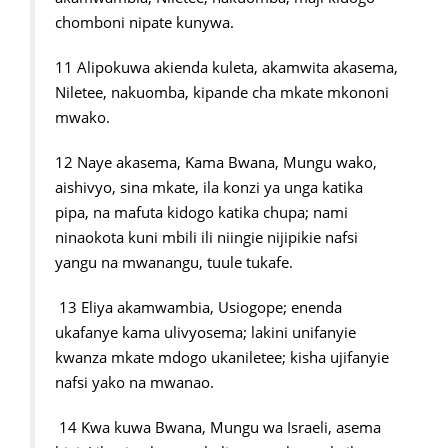
chomboni nipate kunywa.
11 Alipokuwa akienda kuleta, akamwita akasema,
Niletee, nakuomba, kipande cha mkate mkononi
mwako.
12 Naye akasema, Kama Bwana, Mungu wako,
aishivyo, sina mkate, ila konzi ya unga katika
pipa, na mafuta kidogo katika chupa; nami
ninaokota kuni mbili ili niingie nijipikie nafsi
yangu na mwanangu, tuule tukafe.
13 Eliya akamwambia, Usiogope; enenda
ukafanye kama ulivyosema; lakini unifanyie
kwanza mkate mdogo ukaniletee; kisha ujifanyie
nafsi yako na mwanao.
14 Kwa kuwa Bwana, Mungu wa Israeli, asema