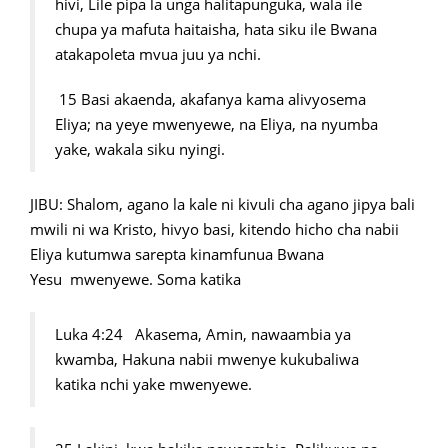
hivi, Lile pipa la unga halitapunguka, wala ile
chupa ya mafuta haitaisha, hata siku ile Bwana
atakapoleta mvua juu ya nchi.
15 Basi akaenda, akafanya kama alivyosema
Eliya; na yeye mwenyewe, na Eliya, na nyumba
yake, wakala siku nyingi.
JIBU: Shalom, agano la kale ni kivuli cha agano jipya bali
mwili ni wa Kristo, hivyo basi, kitendo hicho cha nabii
Eliya kutumwa sarepta kinamfunua Bwana
Yesu mwenyewe. Soma katika
Luka 4:24 Akasema, Amin, nawaambia ya
kwamba, Hakuna nabii mwenye kukubaliwa
katika nchi yake mwenyewe.