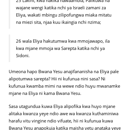
25 Lakini, kwa hakika nawaambia, Palikuwa na
wajane wengi katika nchi ya Israeli zamani za
Eliya, wakati mbingu zilipofungwa miaka mitatu
na miezi sita, njaa kuu ikaingia nchi nzima;
26 wala Eliya hakutumwa kwa mmojawapo, ila
kwa mjane mmoja wa Sarepta katika nchi ya
Sidoni.
Umeona hapo Bwana Yesu anajifananisha na Eliya pale
alipotumwa sarepta? Hii ni kufunua nini sasa? Ni
kufunua kwamba mimi na wewe ndio huyu mwanamke
mjane na Eliya ni kama Bwana Yesu.
Sasa utagundua kuwa Eliya alipofika kwa huyo mjane
alitaka kwanza yeye ndio awe wa kwanza kuthaminiwa
harafu vitu vingine ndio vifuate, hii ni kufunua kuwa
Bwana Yesu anapokuja katika maisha yetu anataka yeye