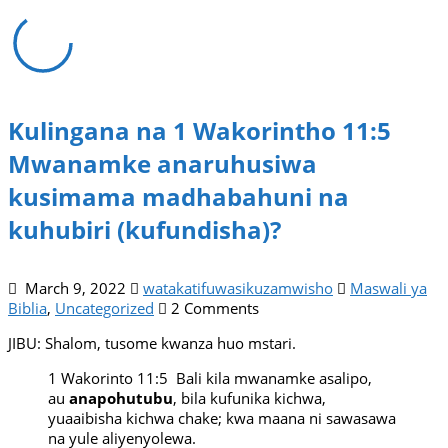
Kulingana na 1 Wakorintho 11:5
Mwanamke anaruhusiwa
kusimama madhabahuni na
kuhubiri (kufundisha)?
March 9, 2022
watakatifuwasikuzamwisho
Maswali ya
Biblia
,
Uncategorized
2 Comments
JIBU: Shalom, tusome kwanza huo mstari.
1 Wakorinto 11:5 Bali kila mwanamke asalipo,
au
anapohutubu
, bila kufunika kichwa,
yuaaibisha kichwa chake; kwa maana ni sawasawa
na yule aliyenyolewa.