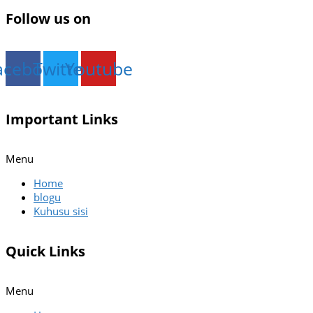
Follow us on
acebook
Twitter
Youtube
Important Links
Menu
Home
blogu
Kuhusu sisi
Quick Links
Menu