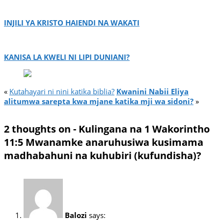
INJILI YA KRISTO HAIENDI NA WAKATI
KANISA LA KWELI NI LIPI DUNIANI?
«
Kutahayari ni nini katika biblia?
Kwanini Nabii Eliya
alitumwa sarepta kwa mjane katika mji wa sidoni?
»
2 thoughts on - Kulingana na 1 Wakorintho
11:5 Mwanamke anaruhusiwa kusimama
madhabahuni na kuhubiri (kufundisha)?
Balozi
says: