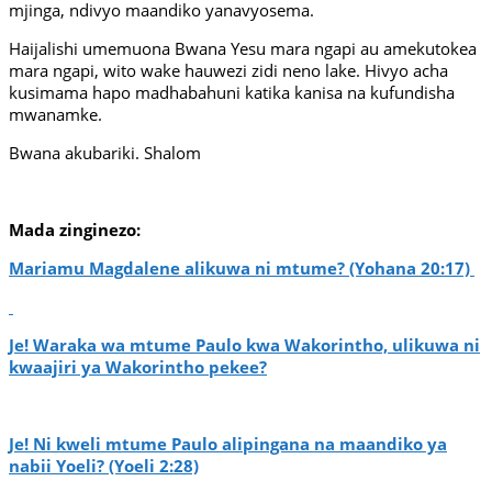
mjinga, ndivyo maandiko yanavyosema.
Haijalishi umemuona Bwana Yesu mara ngapi au amekutokea
mara ngapi, wito wake hauwezi zidi neno lake. Hivyo acha
kusimama hapo madhabahuni katika kanisa na kufundisha
mwanamke.
Bwana akubariki. Shalom
Mada zinginezo:
Mariamu Magdalene alikuwa ni mtume? (Yohana 20:17)
Je! Waraka wa mtume Paulo kwa Wakorintho, ulikuwa ni
kwaajiri ya Wakorintho pekee?
Je! Ni kweli mtume Paulo alipingana na maandiko ya
nabii Yoeli? (Yoeli 2:28)