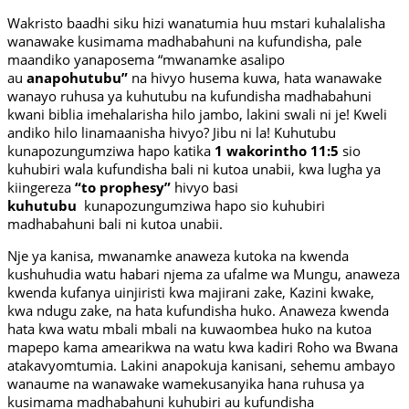
Wakristo baadhi siku hizi wanatumia huu mstari kuhalalisha
wanawake kusimama madhabahuni na kufundisha, pale
maandiko yanaposema “mwanamke asalipo
au
anapohutubu”
na hivyo husema kuwa, hata wanawake
wanayo ruhusa ya kuhutubu na kufundisha madhabahuni
kwani biblia imehalarisha hilo jambo, lakini swali ni je! Kweli
andiko hilo linamaanisha hivyo? Jibu ni la! Kuhutubu
kunapozungumziwa hapo katika
1 wakorintho 11:5
sio
kuhubiri wala kufundisha bali ni kutoa unabii, kwa lugha ya
kiingereza
“to prophesy”
hivyo basi
kuhutubu
kunapozungumziwa hapo sio kuhubiri
madhabahuni bali ni kutoa unabii.
Nje ya kanisa, mwanamke anaweza kutoka na kwenda
kushuhudia watu habari njema za ufalme wa Mungu, anaweza
kwenda kufanya uinjiristi kwa majirani zake, Kazini kwake,
kwa ndugu zake, na hata kufundisha huko. Anaweza kwenda
hata kwa watu mbali mbali na kuwaombea huko na kutoa
mapepo kama amearikwa na watu kwa kadiri Roho wa Bwana
atakavyomtumia. Lakini anapokuja kanisani, sehemu ambayo
wanaume na wanawake wamekusanyika hana ruhusa ya
kusimama madhabahuni kuhubiri au kufundisha