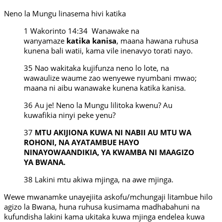
Neno la Mungu linasema hivi katika
1 Wakorinto 14:34 Wanawake na
wanyamaze
katika kanisa
, maana hawana ruhusa
kunena bali watii, kama vile inenavyo torati nayo.
35 Nao wakitaka kujifunza neno lo lote, na
wawaulize waume zao wenyewe nyumbani mwao;
maana ni aibu wanawake kunena katika kanisa.
36 Au je! Neno la Mungu lilitoka kwenu? Au
kuwafikia ninyi peke yenu?
37
MTU AKIJIONA KUWA NI NABII AU MTU WA
ROHONI, NA AYATAMBUE HAYO
NINAYOWAANDIKIA, YA KWAMBA NI MAAGIZO
YA BWANA.
38 Lakini mtu akiwa mjinga, na awe mjinga.
Wewe mwanamke unayejiita askofu/mchungaji litambue hilo
agizo la Bwana, huna ruhusa kusimama madhabahuni na
kufundisha lakini kama ukitaka kuwa mjinga endelea kuwa