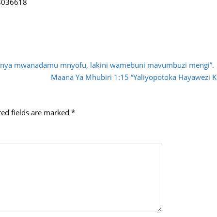
3036618
anya mwanadamu mnyofu, lakini wamebuni mavumbuzi mengi”.
Maana Ya Mhubiri 1:15 “Yaliyopotoka Hayawezi 
red fields are marked
*