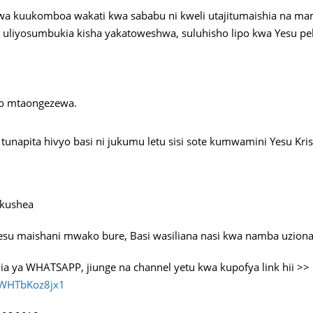
a kuukomboa wakati kwa sababu ni kweli utajitumaishia na ma
yote uliyosumbukia kisha yakatoweshwa, suluhisho lipo kwa Yesu 
yo mtaongezewa.
tunapita hivyo basi ni jukumu letu sisi sote kumwamini Yesu Kri
 kushea
u maishani mwako bure, Basi wasiliana nasi kwa namba uzionazo
ia ya WHATSAPP, jiunge na channel yetu kwa kupofya link hii >>
3WHTbKoz8jx1