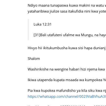
Ndiyo maana tunapaswa kuwa makini na watu w
yataharibiwa jiulize sasa itakufidia nini kwa 
Luka 12:31
[31]Bali utafuteni ufalme wa Mungu, na ha
Hivyo hii ikitukumbusha kuwa sisi hapa dunianj 
Shalom
Washirikishe na wengine habari hizi njema kwa
Ikiwa utapenda kupata msaada wa kumpokea Yes
Pia kwa kupokea mafundisho ya kila siku kwa nj
https://whatsapp.com/channel/0029VaBVhuA