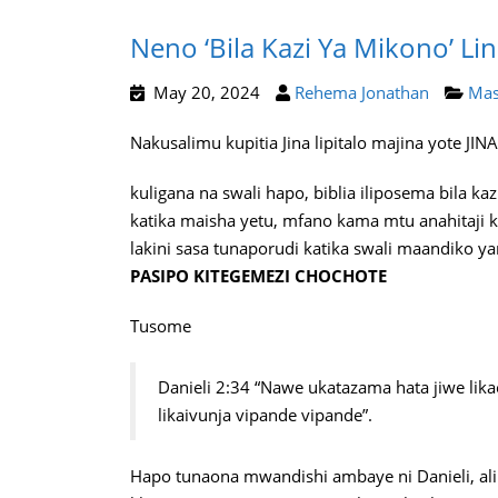
Neno ‘bila Kazi Ya Mikono’ Li
May 20, 2024
Rehema Jonathan
Mas
Nakusalimu kupitia Jina lipitalo majina yote JIN
kuligana na swali hapo, biblia iliposema bila ka
katika maisha yetu, mfano kama mtu anahitaji k
lakini sasa tunaporudi katika swali maandiko y
PASIPO KITEGEMEZI CHOCHOTE
Tusome
Danieli 2:34 “Nawe ukatazama hata jiwe lik
likaivunja vipande vipande”.
Hapo tunaona mwandishi ambaye ni Danieli, al