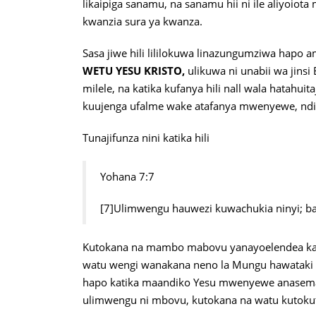
likaipiga sanamu, na sanamu hii ni ile aliyoi
kwanzia sura ya kwanza.
Sasa jiwe hili lililokuwa linazungumziwa hapo a
WETU YESU KRISTO,
ulikuwa ni unabii wa jin
milele, na katika kufanya hili nall wala hatahu
kuujenga ufalme wake atafanya mwenyewe, ndiy
Tunajifunza nini katika hili
Yohana 7:7
[7]Ulimwengu hauwezi kuwachukia ninyi; ba
Kutokana na mambo mabovu yanayoelendea katik
watu wengi wanakana neno la Mungu hawataki 
hapo katika maandiko Yesu mwenyewe anasema 
ulimwengu ni mbovu, kutokana na watu kutokutii