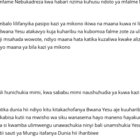
ota mfame Nebukadreza kwa habari nzima kuhusu ndoto ya mfalme
mbalo lilifanyika pasipo kazi ya mikono ikiwa na maana kuwa ni l
si Bwana Yesu atakavyo kuja kuharibu na kubomoa falme zote za
itaji msahada wowote, ndiyo maana hata katika kuzaliwa kwake ali
o maana ya bila kazi ya mikono
li hunichukia mimi, kwa sababu mimi naushuhudia ya kuwa kazi
a dunia hii ndiyo kitu kitakachofanya Bwana Yesu aje kuuharib
kabisa kutii na mwisho wa siku wanasema hayo maneno hayakuu
si kwamba ulimwengu unawachukia ninyi bali unamshukia Yesu 
 sauti ya Mungu itafanya Dunia hii iharibiwe