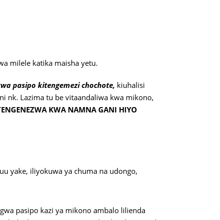
wa milele katika maisha yetu.
zwa pasipo kitengemezi chochote,
kiuhalisi
ani nk. Lazima tu be vitaandaliwa kwa mikono,
ILITENGENEZWA KWA NAMNA GANI HIYO
iguu yake, iliyokuwa ya chuma na udongo,
wa pasipo kazi ya mikono ambalo lilienda