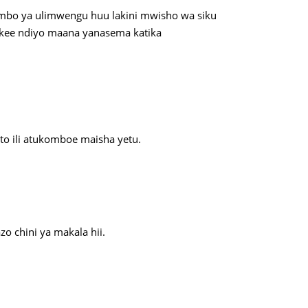
mbo ya ulimwengu huu lakini mwisho wa siku
pekee ndiyo maana yanasema katika
sto ili atukomboe maisha yetu.
 chini ya makala hii.