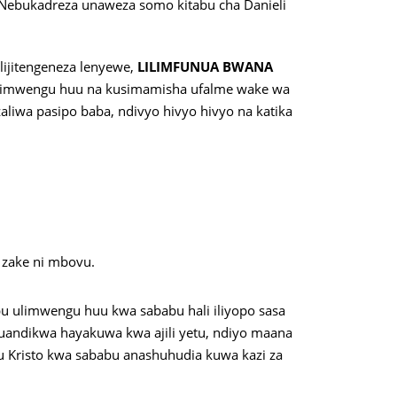
 Nebukadreza unaweza somo kitabu cha Danieli
ilijitengeneza lenyewe,
LILIMFUNUA BWANA
 ulimwengu huu na kusimamisha ufalme wake wa
zaliwa pasipo baba, ndivyo hivyo hivyo na katika
 zake ni mbovu.
u ulimwengu huu kwa sababu hali iliyopo sasa
andikwa hayakuwa kwa ajili yetu, ndiyo maana
Kristo kwa sababu anashuhudia kuwa kazi za