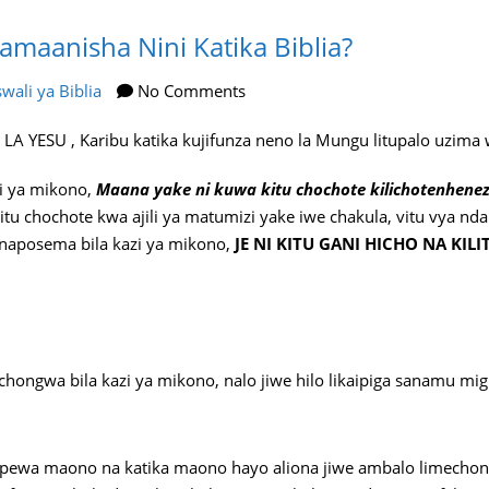
namaanisha Nini Katika Biblia?
wali ya Biblia
No Comments
A LA YESU , Karibu katika kujifunza neno la Mungu litupalo uzima 
zi ya mikono,
Maana yake ni kuwa kitu chochote kilichotenhene
itu chochote kwa ajili ya matumizi yake iwe chakula, vitu vya nd
anaposema bila kazi ya mikono,
JE NI KITU GANI HICHO NA K
achongwa bila kazi ya mikono, nalo jiwe hilo likaipiga sanamu m
ipewa maono na katika maono hayo aliona jiwe ambalo limechong