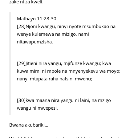
zake ni za kweli..
Mathayo 11:28-30
[28]Njoni kwangu, ninyi nyote msumbukao na
wenye kulemewa na mizigo, nami
nitawapumzisha.
[29]Jitieni nira yangu, mjifunze kwangu; kwa
kuwa mimi ni mpole na mnyenyekevu wa moyo;
nanyi mtapata raha nafsini mwenu;
[30]kwa maana nira yangu ni laini, na mzigo
wangu ni mwepesi.
Bwana akubariki…