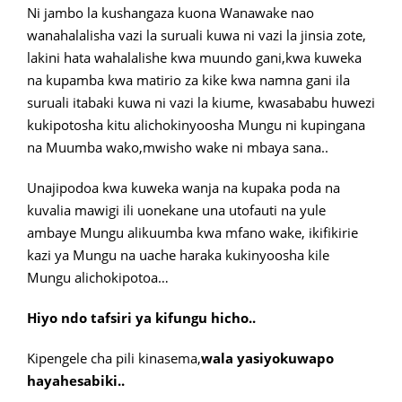
Ni jambo la kushangaza kuona Wanawake nao
wanahalalisha vazi la suruali kuwa ni vazi la jinsia zote,
lakini hata wahalalishe kwa muundo gani,kwa kuweka
na kupamba kwa matirio za kike kwa namna gani ila
suruali itabaki kuwa ni vazi la kiume, kwasababu huwezi
kukipotosha kitu alichokinyoosha Mungu ni kupingana
na Muumba wako,mwisho wake ni mbaya sana..
Unajipodoa kwa kuweka wanja na kupaka poda na
kuvalia mawigi ili uonekane una utofauti na yule
ambaye Mungu alikuumba kwa mfano wake, ikifikirie
kazi ya Mungu na uache haraka kukinyoosha kile
Mungu alichokipotoa…
Hiyo ndo tafsiri ya kifungu hicho..
Kipengele cha pili kinasema,
wala yasiyokuwapo
hayahesabiki..