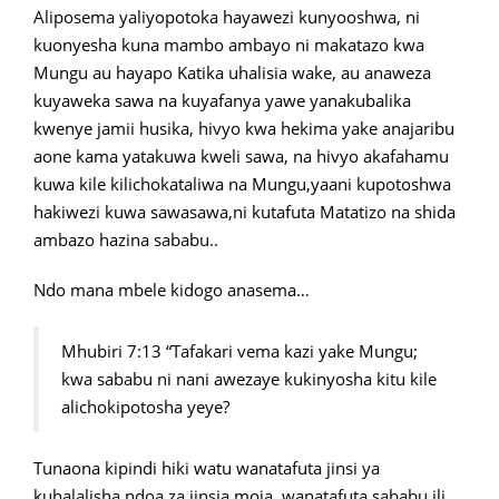
Aliposema yaliyopotoka hayawezi kunyooshwa, ni
kuonyesha kuna mambo ambayo ni makatazo kwa
Mungu au hayapo Katika uhalisia wake, au anaweza
kuyaweka sawa na kuyafanya yawe yanakubalika
kwenye jamii husika, hivyo kwa hekima yake anajaribu
aone kama yatakuwa kweli sawa, na hivyo akafahamu
kuwa kile kilichokataliwa na Mungu,yaani kupotoshwa
hakiwezi kuwa sawasawa,ni kutafuta Matatizo na shida
ambazo hazina sababu..
Ndo mana mbele kidogo anasema…
Mhubiri 7:13 “Tafakari vema kazi yake Mungu;
kwa sababu ni nani awezaye kukinyosha kitu kile
alichokipotosha yeye?
Tunaona kipindi hiki watu wanatafuta jinsi ya
kuhalalisha ndoa za jinsia moja, wanatafuta sababu ili