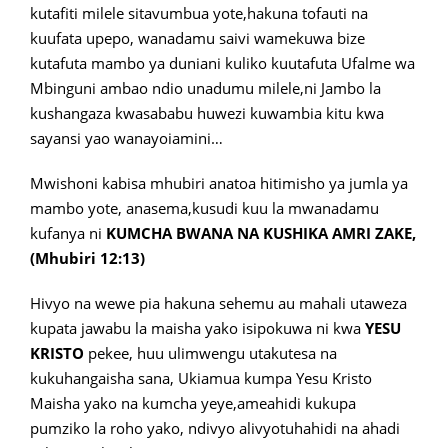
kutafiti milele sitavumbua yote,hakuna tofauti na
kuufata upepo, wanadamu saivi wamekuwa bize
kutafuta mambo ya duniani kuliko kuutafuta Ufalme wa
Mbinguni ambao ndio unadumu milele,ni Jambo la
kushangaza kwasababu huwezi kuwambia kitu kwa
sayansi yao wanayoiamini…
Mwishoni kabisa mhubiri anatoa hitimisho ya jumla ya
mambo yote, anasema,kusudi kuu la mwanadamu
kufanya ni
KUMCHA BWANA NA KUSHIKA AMRI ZAKE,
(Mhubiri 12:13)
Hivyo na wewe pia hakuna sehemu au mahali utaweza
kupata jawabu la maisha yako isipokuwa ni kwa
YESU
KRISTO
pekee, huu ulimwengu utakutesa na
kukuhangaisha sana, Ukiamua kumpa Yesu Kristo
Maisha yako na kumcha yeye,ameahidi kukupa
pumziko la roho yako, ndivyo alivyotuhahidi na ahadi