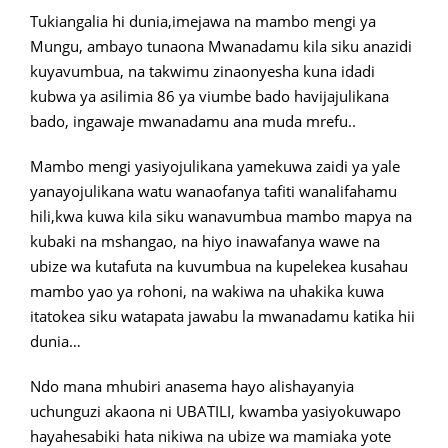
Tukiangalia hi dunia,imejawa na mambo mengi ya
Mungu, ambayo tunaona Mwanadamu kila siku anazidi
kuyavumbua, na takwimu zinaonyesha kuna idadi
kubwa ya asilimia 86 ya viumbe bado havijajulikana
bado, ingawaje mwanadamu ana muda mrefu..
Mambo mengi yasiyojulikana yamekuwa zaidi ya yale
yanayojulikana watu wanaofanya tafiti wanalifahamu
hili,kwa kuwa kila siku wanavumbua mambo mapya na
kubaki na mshangao, na hiyo inawafanya wawe na
ubize wa kutafuta na kuvumbua na kupelekea kusahau
mambo yao ya rohoni, na wakiwa na uhakika kuwa
itatokea siku watapata jawabu la mwanadamu katika hii
dunia…
Ndo mana mhubiri anasema hayo alishayanyia
uchunguzi akaona ni UBATILI, kwamba yasiyokuwapo
hayahesabiki hata nikiwa na ubize wa mamiaka yote