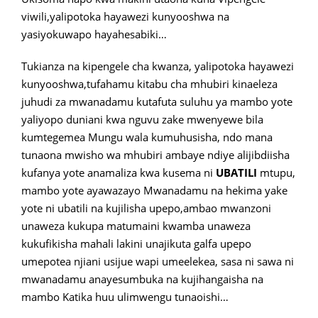
viwili,yalipotoka hayawezi kunyooshwa na
yasiyokuwapo hayahesabiki…
Tukianza na kipengele cha kwanza, yalipotoka hayawezi
kunyooshwa,tufahamu kitabu cha mhubiri kinaeleza
juhudi za mwanadamu kutafuta suluhu ya mambo yote
yaliyopo duniani kwa nguvu zake mwenyewe bila
kumtegemea Mungu wala kumuhusisha, ndo mana
tunaona mwisho wa mhubiri ambaye ndiye alijibdiisha
kufanya yote anamaliza kwa kusema ni
UBATILI
mtupu,
mambo yote ayawazayo Mwanadamu na hekima yake
yote ni ubatili na kujilisha upepo,ambao mwanzoni
unaweza kukupa matumaini kwamba unaweza
kukufikisha mahali lakini unajikuta galfa upepo
umepotea njiani usijue wapi umeelekea, sasa ni sawa ni
mwanadamu anayesumbuka na kujihangaisha na
mambo Katika huu ulimwengu tunaoishi…