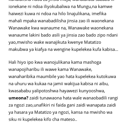
ionekane ni ndoa iliyokubaliwa na Mungu,na kamwe
haiwezi kuwa ni ndoa na hilo linajulikana, imefika
mahali mpaka wanabadilisha jinsia zao ili waonekana
Wanawake kwa wanaume na, Wanawake waonekana
wanaume lakini bado asili ya jinsia zao bado zipo ndani
yao,mwisho wake wanajikuta kwenye Matatizo
makubwa ya kiafya na wengine kupelekea kufa kabisa…
Hali hiyo ipo kwa wanojulikana kama mashoga
wanapojiharibu ili wawe kama Wanawake,
wanaharibika maumbile yao hata kupelekea kutokuwa
na uhuru wa kukaa na jamii wakijua kabisa ni aibu,
kwasababu yalipotoshwa hayawezi kunyooshwa,
umeona?
zaidi tunawaona hata wale wanaobadili rangi
za ngozi zao,unafikiri ni faida gani zaidi wanapata zaidi
ya hasara ya Matatizo ya ngozi, kansa na mwisho wa
siku ni kupelekea kifo cha mateso..