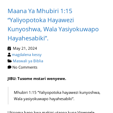
Maana Ya Mhubiri 1:15
“Yaliyopotoka Hayawezi
Kunyoshwa, Wala Yasiyokuwapo
Hayahesabiki”.
May 21, 2024
magdalena kessy
Maswali ya Biblia
No Comments
JIBU: Tusome mstari wenyewe.
Mhubiri 1:15 “Yaliyopotoka hayawezi kunyoshwa,
Wala yasiyokuwapo hayahesabiki”.
Ukisoma hapo kwa makini utaona kuna Vipengele