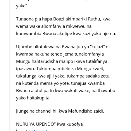
yake”.
Tunaona pia hapa Boazi akimbariki Ruthu, kwa
wema wake aliomfanyia mkwewe, na
kumwambia Bwana akulipe kwa kazi yako njema.
Ujumbe uliotolewa na Bwana juu ya “kujazi” ni
kwamba hakuna tendo jema tunalomfanyia
Mungu halitarudisha malipo ikiwa tutalifanya
ipasavyo. Tukiomba mbele za Mungu kweli,
tukafunga kwa ajili yake, tukampa sadaka zetu,
na kutenda mema yo yote, tunajua kwamba
Bwana atatulipa tu kwa wakati wake, na thawabu
yako haitakupita.
Jiunge na channel hii kwa Mafundisho zaidi,
NURU YA UPENDO” Kwa kubofya