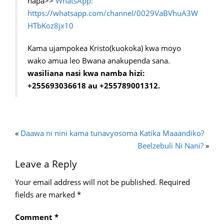
hapa>>
WhatsApp:
https://whatsapp.com/channel/0029VaBVhuA3W
HTbKoz8jx10
Kama ujampokea Kristo(kuokoka) kwa moyo
wako amua leo Bwana anakupenda sana.
wasiliana nasi kwa namba hizi:
+255693036618 au +255789001312.
«
Daawa ni nini kama tunavyosoma Katika Maaandiko?
Beelzebuli Ni Nani?
»
Leave a Reply
Your email address will not be published.
Required
fields are marked
*
Comment
*