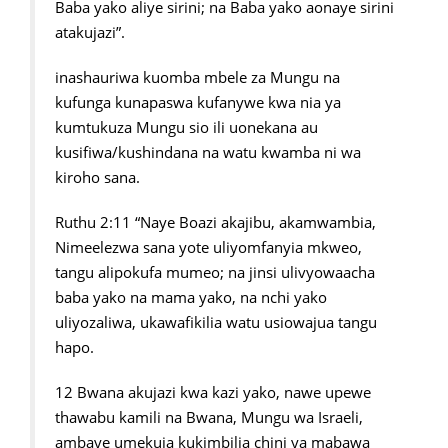
Baba yako aliye sirini; na Baba yako aonaye sirini
atakujazi”.
inashauriwa kuomba mbele za Mungu na
kufunga kunapaswa kufanywe kwa nia ya
kumtukuza Mungu sio ili uonekana au
kusifiwa/kushindana na watu kwamba ni wa
kiroho sana.
Ruthu 2:11 “Naye Boazi akajibu, akamwambia,
Nimeelezwa sana yote uliyomfanyia mkweo,
tangu alipokufa mumeo; na jinsi ulivyowaacha
baba yako na mama yako, na nchi yako
uliyozaliwa, ukawafikilia watu usiowajua tangu
hapo.
12 Bwana akujazi kwa kazi yako, nawe upewe
thawabu kamili na Bwana, Mungu wa Israeli,
ambaye umekuja kukimbilia chini ya mabawa