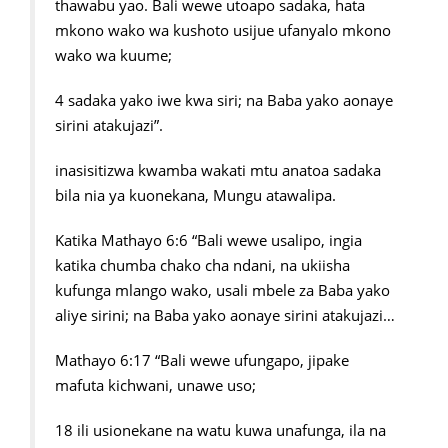
thawabu yao. Bali wewe utoapo sadaka, hata
mkono wako wa kushoto usijue ufanyalo mkono
wako wa kuume;
4 sadaka yako iwe kwa siri; na Baba yako aonaye
sirini atakujazi”.
inasisitizwa kwamba wakati mtu anatoa sadaka
bila nia ya kuonekana, Mungu atawalipa.
Katika Mathayo 6:6 “Bali wewe usalipo, ingia
katika chumba chako cha ndani, na ukiisha
kufunga mlango wako, usali mbele za Baba yako
aliye sirini; na Baba yako aonaye sirini atakujazi…
Mathayo 6:17 “Bali wewe ufungapo, jipake
mafuta kichwani, unawe uso;
18 ili usionekane na watu kuwa unafunga, ila na