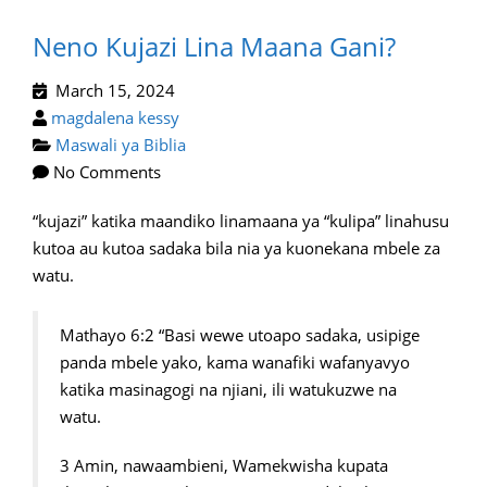
Neno Kujazi Lina Maana Gani?
March 15, 2024
magdalena kessy
Maswali ya Biblia
No Comments
“kujazi” katika maandiko linamaana ya “kulipa” linahusu
kutoa au kutoa sadaka bila nia ya kuonekana mbele za
watu.
Mathayo 6:2 “Basi wewe utoapo sadaka, usipige
panda mbele yako, kama wanafiki wafanyavyo
katika masinagogi na njiani, ili watukuzwe na
watu.
3 Amin, nawaambieni, Wamekwisha kupata