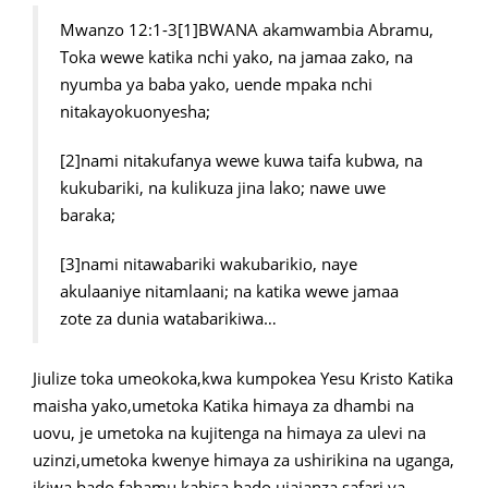
Mwanzo 12:1-3[1]BWANA akamwambia Abramu,
Toka wewe katika nchi yako, na jamaa zako, na
nyumba ya baba yako, uende mpaka nchi
nitakayokuonyesha;
[2]nami nitakufanya wewe kuwa taifa kubwa, na
kukubariki, na kulikuza jina lako; nawe uwe
baraka;
[3]nami nitawabariki wakubarikio, naye
akulaaniye nitamlaani; na katika wewe jamaa
zote za dunia watabarikiwa…
Jiulize toka umeokoka,kwa kumpokea Yesu Kristo Katika
maisha yako,umetoka Katika himaya za dhambi na
uovu, je umetoka na kujitenga na himaya za ulevi na
uzinzi,umetoka kwenye himaya za ushirikina na uganga,
ikiwa bado fahamu kabisa bado ujaianza safari ya