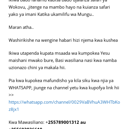
Wokovu, ,jitenge na mambo hayo na kuianza safari
yako ya imani Katika ukamilifu wa Mungu..
Maran atha..
Washirikishe na wengine habari hizi njema kwa kushea
Ikiwa utapenda kupata msaada wa kumpokea Yesu
maishani mwako bure, Basi wasiliana nasi kwa namba
uzionazo chini ya makala hii.
Pia kwa kupokea mafundisho ya kila siku kwa njia ya
WHATSAPP, jiunge na channel yetu kwa kupofya link hii
>>
https://whatsapp.com/channel/0029VaBVhuA3WHTbKo
z8jx1
Kwa Mawasiliano: +
255789001312 au