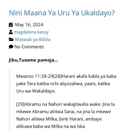
Nini Maana Ya Uru Ya Ukaldayo?
May 16, 2024
magdalena kessy
Maswali ya Biblia
No Comments
Jibu,Tusome pamoja…
Mwanzo 11:28-29[28]Harani akafa kabla ya baba
yake Tera katika nchi aliyozaliwa, yaani, katika
Uru wa Wakaldayo.
[29]Abramu na Nahori wakajitwalia wake. Jina la
mkewe Abramu aliitwa Sarai, na jina la mkewe
Nahori aliitwa Milka, binti Harani, ambaye
alikuwa baba wa Milka na wa Iska