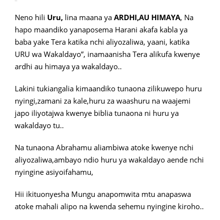
Neno hili
Uru,
lina maana ya
ARDHI,AU HIMAYA
, Na
hapo maandiko yanaposema Harani akafa kabla ya
baba yake Tera katika nchi aliyozaliwa, yaani, katika
URU wa Wakaldayo”, inamaanisha Tera alikufa kwenye
ardhi au himaya ya wakaldayo..
Lakini tukiangalia kimaandiko tunaona zilikuwepo huru
nyingi,zamani za kale,huru za waashuru na waajemi
japo iliyotajwa kwenye biblia tunaona ni huru ya
wakaldayo tu..
Na tunaona Abrahamu aliambiwa atoke kwenye nchi
aliyozaliwa,ambayo ndio huru ya wakaldayo aende nchi
nyingine asiyoifahamu,
Hii ikituonyesha Mungu anapomwita mtu anapaswa
atoke mahali alipo na kwenda sehemu nyingine kiroho..