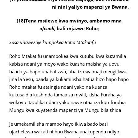
ni nini yaliyo mapenzi ya Bwana.
[18]Tena msilewe kwa mvinyo, ambamo mna
ufisadi;
bali mjazwe Roho;
Sasa unawezaje kumpokea Roho Mtakatifu
Roho Mtakatifu unampokea kwa kutubu kwa kuzamilia
kabisa ndani ya moyo wako kuasha maisha ya uovu,
baada ya hapo unabatizwa, ubatizo wa maji mengi kwa
jina la Yesu, baada ya kukamilisha hatua hizo hapo hapo
Roho mtakatifu ataingia ndani yako na kuanza
kukusaidia kushinda tamaa za mwili, kisha Furaha ya
wokovu itazalika ndani yako nawe utaanza kumfurahia
Mungu kwa kuyatenda mapenzi ya Mungu bila shida
Je umekamilisha mambo hayo ikiwa bado basi
ujachelewa wakati ni huu Bwana anakupenda ndiyo