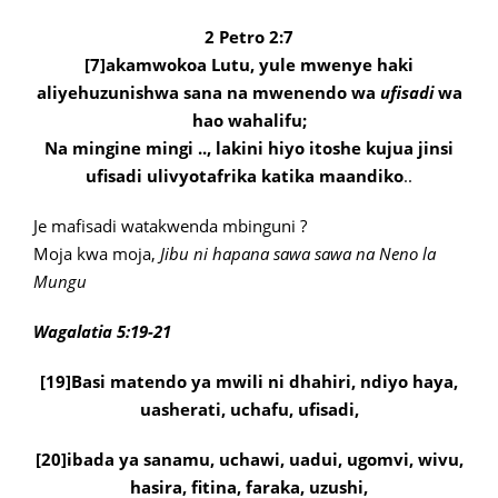
2 Petro 2:7
[7]akamwokoa Lutu, yule mwenye haki
aliyehuzunishwa sana na mwenendo wa
ufisadi
wa
hao wahalifu;
Na mingine mingi .., lakini hiyo itoshe kujua jinsi
ufisadi ulivyotafrika katika maandiko
..
Je mafisadi watakwenda mbinguni ?
Moja kwa moja,
Jibu ni hapana sawa sawa na Neno la
Mungu
Wagalatia 5:19-21
[19]Basi matendo ya mwili ni dhahiri, ndiyo haya,
uasherati, uchafu, ufisadi,
[20]ibada ya sanamu, uchawi, uadui, ugomvi, wivu,
hasira, fitina, faraka, uzushi,