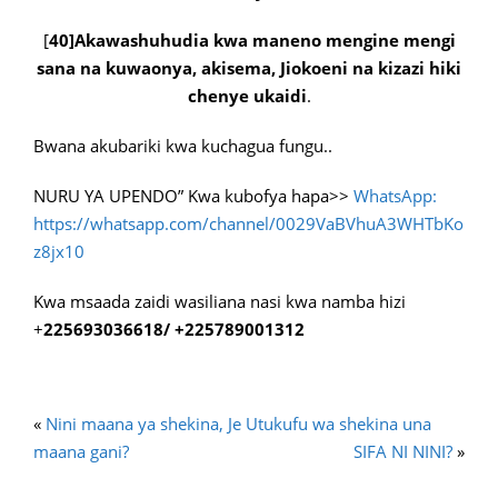
[
40]Akawashuhudia kwa maneno mengine mengi
sana na kuwaonya, akisema, Jiokoeni na kizazi hiki
chenye ukaidi
.
Bwana akubariki kwa kuchagua fungu..
NURU YA UPENDO” Kwa kubofya hapa>>
WhatsApp:
https://whatsapp.com/channel/0029VaBVhuA3WHTbKo
z8jx10
Kwa msaada zaidi wasiliana nasi kwa namba hizi
+
225693036618/ +225789001312
«
Nini maana ya shekina, Je Utukufu wa shekina una
maana gani?
SIFA NI NINI?
»