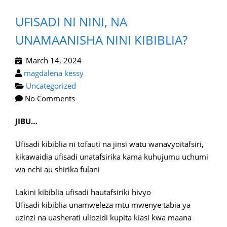
UFISADI NI NINI, NA
UNAMAANISHA NINI KIBIBLIA?
March 14, 2024
magdalena kessy
Uncategorized
No Comments
JIBU…
Ufisadi kibiblia ni tofauti na jinsi watu wanavyoitafsiri,
kikawaidia ufisadi unatafsirika kama kuhujumu uchumi
wa nchi au shirika fulani
Lakini kibiblia ufisadi hautafsiriki hivyo
Ufisadi kibiblia unamweleza mtu mwenye tabia ya
uzinzi na uasherati uliozidi kupita kiasi kwa maana