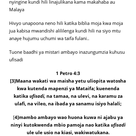
nyingine kundi hili linajulikana kama makahaba au
Malaya
Hivyo unapoona neno hili katika biblia moja kwa moja
jua kabisa mwandishi alililenga kundi hili na siyo mtu
anaye hujumu uchumi wa taifa fulani..
Tuone baadhi ya mistari ambayo inazungumzia kuhusu
ufisadi
1 Petro 4:3
[3]Maana wakati wa maisha yetu uliopita watosha
kwa kutenda mapenzi ya Mataifa; kuenenda
katika
ufisadi,
na tamaa, na ulevi, na karamu za
ulafi, na vileo, na ibada ya sanamu isiyo halali;
[
4]mambo ambayo wao huona kuwa ni ajabu ya
ninyi kutokwenda mbio pamoja nao katika
ufisadi
ule ule usio na kiasi, wakiwatukana.