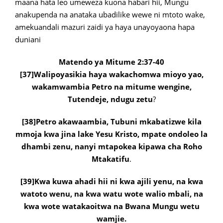
maana hata leo umeweza kuona habari hii, Mungu
anakupenda na anataka ubadilike wewe ni mtoto wake,
amekuandali mazuri zaidi ya haya unayoyaona hapa
duniani
Matendo ya Mitume 2:37-40
[37]Walipoyasikia haya wakachomwa mioyo yao,
wakamwambia Petro na mitume wengine,
Tutendeje, ndugu zetu
?
[38]Petro akawaambia, Tubuni mkabatizwe kila
mmoja kwa jina lake Yesu Kristo, mpate ondoleo la
dhambi zenu, nanyi mtapokea kipawa cha Roho
Mtakatifu
.
[39]Kwa kuwa ahadi hii ni kwa ajili yenu, na kwa
watoto wenu, na kwa watu wote walio mbali, na
kwa wote watakaoitwa na Bwana Mungu wetu
wamjie.