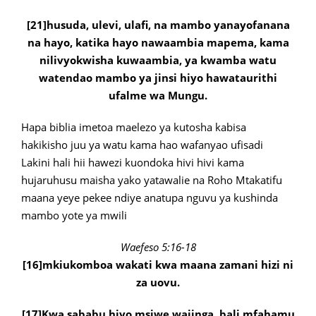
[21]husuda, ulevi, ulafi, na mambo yanayofanana
na hayo, katika hayo nawaambia mapema, kama
nilivyokwisha kuwaambia, ya kwamba watu
watendao mambo ya jinsi hiyo hawataurithi
ufalme wa Mungu.
Hapa biblia imetoa maelezo ya kutosha kabisa
hakikisho juu ya watu kama hao wafanyao ufisadi
Lakini hali hii hawezi kuondoka hivi hivi kama
hujaruhusu maisha yako yatawalie na Roho Mtakatifu
maana yeye pekee ndiye anatupa nguvu ya kushinda
mambo yote ya mwili
Waefeso 5:16-18
[16]mkiukomboa wakati kwa maana zamani hizi ni
za uovu.
[17]Kwa sababu hiyo msiwe wajinga, bali mfahamu