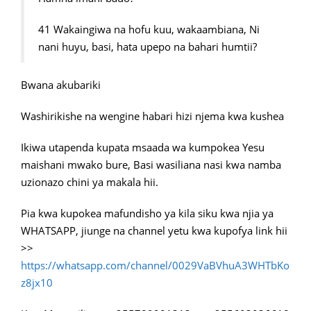
41 Wakaingiwa na hofu kuu, wakaambiana, Ni
nani huyu, basi, hata upepo na bahari humtii?
Bwana akubariki
Washirikishe na wengine habari hizi njema kwa kushea
Ikiwa utapenda kupata msaada wa kumpokea Yesu
maishani mwako bure, Basi wasiliana nasi kwa namba
uzionazo chini ya makala hii.
Pia kwa kupokea mafundisho ya kila siku kwa njia ya
WHATSAPP, jiunge na channel yetu kwa kupofya link hii
>>
https://whatsapp.com/channel/0029VaBVhuA3WHTbKo
z8jx10