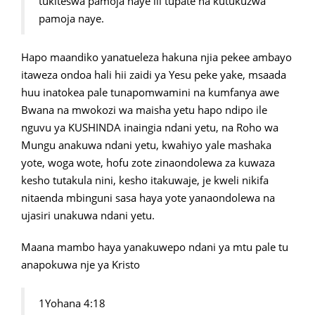
tukiteswa pamoja naye ili tupate na kutukuzwa
pamoja naye.
Hapo maandiko yanatueleza hakuna njia pekee ambayo
itaweza ondoa hali hii zaidi ya Yesu peke yake, msaada
huu inatokea pale tunapomwamini na kumfanya awe
Bwana na mwokozi wa maisha yetu hapo ndipo ile
nguvu ya KUSHINDA inaingia ndani yetu, na Roho wa
Mungu anakuwa ndani yetu, kwahiyo yale mashaka
yote, woga wote, hofu zote zinaondolewa za kuwaza
kesho tutakula nini, kesho itakuwaje, je kweli nikifa
nitaenda mbinguni sasa haya yote yanaondolewa na
ujasiri unakuwa ndani yetu.
Maana mambo haya yanakuwepo ndani ya mtu pale tu
anapokuwa nje ya Kristo
1Yohana 4:18