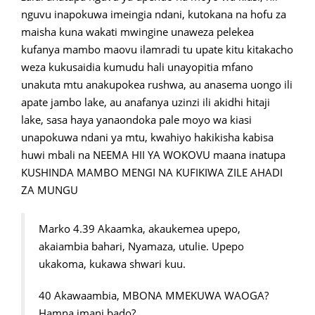
nguvu inapokuwa imeingia ndani, kutokana na hofu za
maisha kuna wakati mwingine unaweza pelekea
kufanya mambo maovu ilamradi tu upate kitu kitakacho
weza kukusaidia kumudu hali unayopitia mfano
unakuta mtu anakupokea rushwa, au anasema uongo ili
apate jambo lake, au anafanya uzinzi ili akidhi hitaji
lake, sasa haya yanaondoka pale moyo wa kiasi
unapokuwa ndani ya mtu, kwahiyo hakikisha kabisa
huwi mbali na NEEMA HII YA WOKOVU maana inatupa
KUSHINDA MAMBO MENGI NA KUFIKIWA ZILE AHADI
ZA MUNGU
Marko 4.39 Akaamka, akaukemea upepo,
akaiambia bahari, Nyamaza, utulie. Upepo
ukakoma, kukawa shwari kuu.
40 Akawaambia, MBONA MMEKUWA WAOGA?
Hamna imani bado?