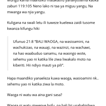
Mungu kama maandiko matakatifu yanavyosema katika
zaburi
119:105 Neno lako ni taa ya miguu yangu, Na
mwanga wa njia yangu.
Kuligana na swali letu ili tuweze kuelewa zaidi tusome
kwanza kifungu hiki
Ufunuo 21:8 “BALI WAOGA, na wasioamini, na
wachukizao, na wauaji, na wazinzi, na wachawi,
na hao waabuduo sanamu, na waongo wote,
sehemu yao ni katika lile ziwa liwakalo moto na
kiberiti. Hii ndiyo mauti ya pili”.
Hapa maandiko yanaeleza kuwa waoga, wasioamini nk..
sehemu yao ni katika ziwa la moto.
Waoga ni watu wa aina gani sasa?
Waoga ni watu mwenye hofu, na hali hii usababishwa