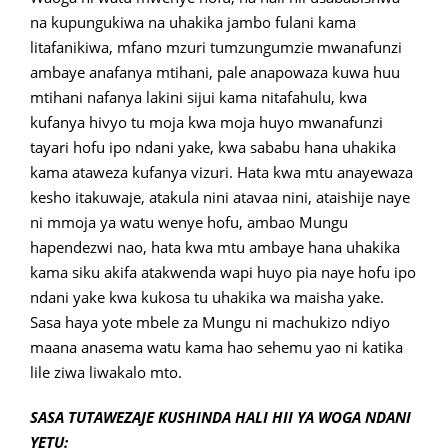
na kupungukiwa na uhakika jambo fulani kama
litafanikiwa, mfano mzuri tumzungumzie mwanafunzi
ambaye anafanya mtihani, pale anapowaza kuwa huu
mtihani nafanya lakini sijui kama nitafahulu, kwa
kufanya hivyo tu moja kwa moja huyo mwanafunzi
tayari hofu ipo ndani yake, kwa sababu hana uhakika
kama ataweza kufanya vizuri. Hata kwa mtu anayewaza
kesho itakuwaje, atakula nini atavaa nini, ataishije naye
ni mmoja ya watu wenye hofu, ambao Mungu
hapendezwi nao, hata kwa mtu ambaye hana uhakika
kama siku akifa atakwenda wapi huyo pia naye hofu ipo
ndani yake kwa kukosa tu uhakika wa maisha yake.
Sasa haya yote mbele za Mungu ni machukizo ndiyo
maana anasema watu kama hao sehemu yao ni katika
lile ziwa liwakalo mto.
SASA TUTAWEZAJE KUSHINDA HALI HII YA WOGA NDANI
YETU: