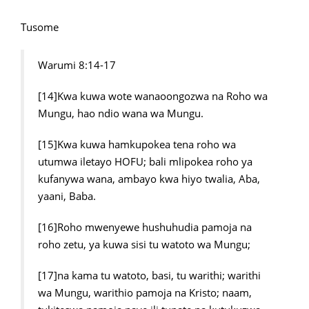
Tusome
Warumi 8:14-17
[14]Kwa kuwa wote wanaoongozwa na Roho wa
Mungu, hao ndio wana wa Mungu.
[15]Kwa kuwa hamkupokea tena roho wa
utumwa iletayo HOFU; bali mlipokea roho ya
kufanywa wana, ambayo kwa hiyo twalia, Aba,
yaani, Baba.
[16]Roho mwenyewe hushuhudia pamoja na
roho zetu, ya kuwa sisi tu watoto wa Mungu;
[17]na kama tu watoto, basi, tu warithi; warithi
wa Mungu, warithio pamoja na Kristo; naam,