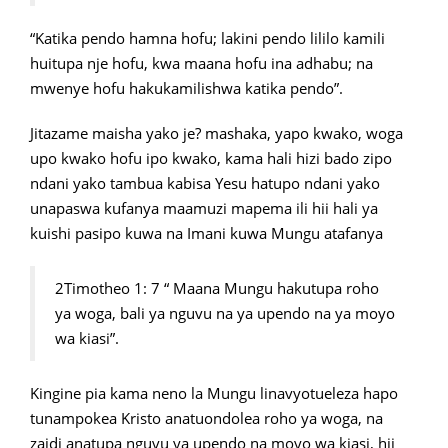
“Katika pendo hamna hofu; lakini pendo lililo kamili
huitupa nje hofu, kwa maana hofu ina adhabu; na
mwenye hofu hakukamilishwa katika pendo”.
Jitazame maisha yako je? mashaka, yapo kwako, woga
upo kwako hofu ipo kwako, kama hali hizi bado zipo
ndani yako tambua kabisa Yesu hatupo ndani yako
unapaswa kufanya maamuzi mapema ili hii hali ya
kuishi pasipo kuwa na Imani kuwa Mungu atafanya
2Timotheo 1: 7 “ Maana Mungu hakutupa roho
ya woga, bali ya nguvu na ya upendo na ya moyo
wa kiasi”.
Kingine pia kama neno la Mungu linavyotueleza hapo
tunampokea Kristo anatuondolea roho ya woga, na
zaidi anatupa nguvu ya upendo na moyo wa kiasi, hii